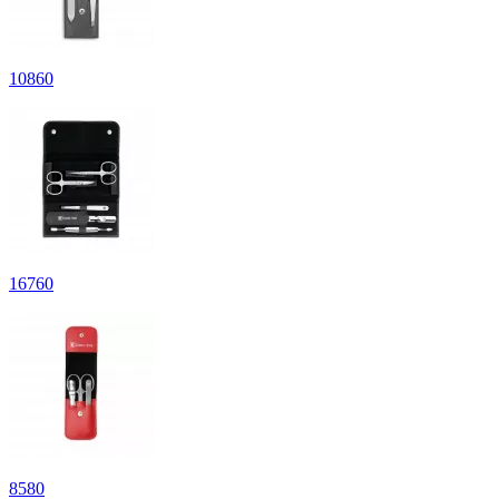
10
860
16
760
8
580