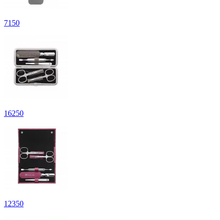
7
150
16
250
12
350