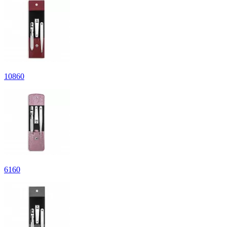
10
860
6
160