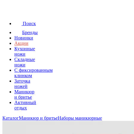
Поиск
Бренды
Новинки
Акции
Кухонные
ножи
Складные
ножи
C фиксированным
клинком
Заточка
ножей
Маникюр
и бритье
Активный
отдых
Каталог
Маникюр и бритье
Наборы маникюрные