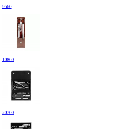
9
560
10
860
20
700