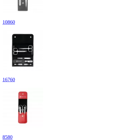
10
860
16
760
8
580