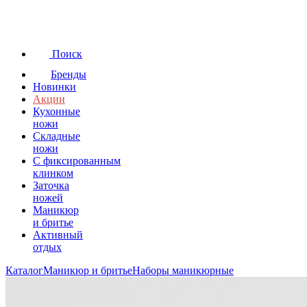
Поиск
Бренды
Новинки
Акции
Кухонные
ножи
Складные
ножи
C фиксированным
клинком
Заточка
ножей
Маникюр
и бритье
Активный
отдых
Каталог
Маникюр и бритье
Наборы маникюрные