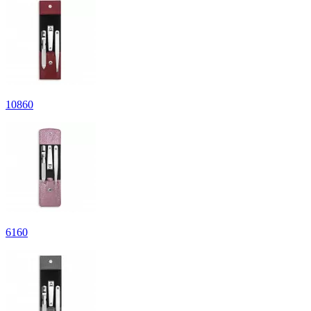
10
860
6
160