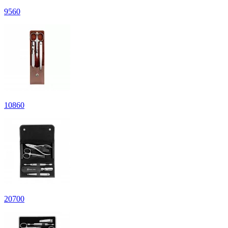
9
560
10
860
20
700