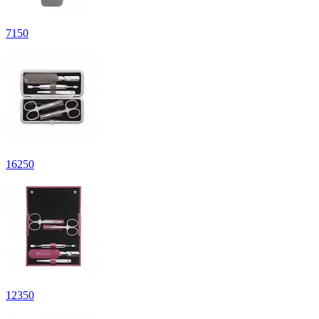
7
150
16
250
12
350