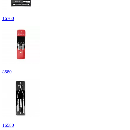
16
760
8
580
16
580