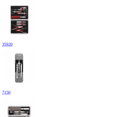
35
920
7
150