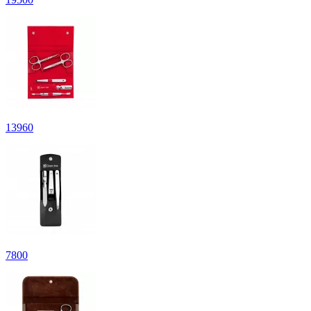
13
960
7
800