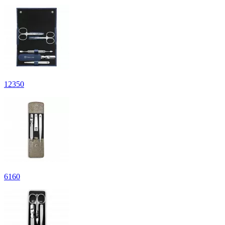
12
350
6
160