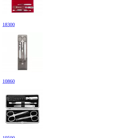
18
300
10
860
19
500