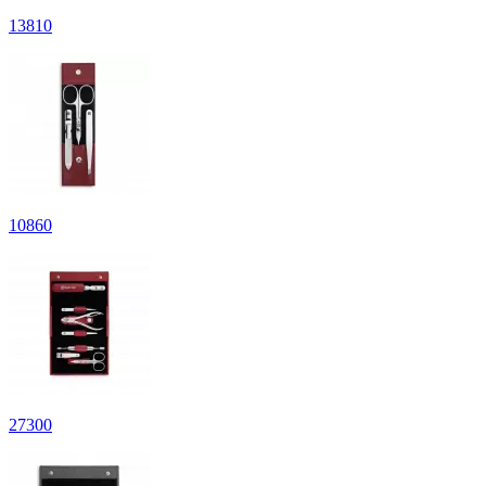
13
810
10
860
27
300