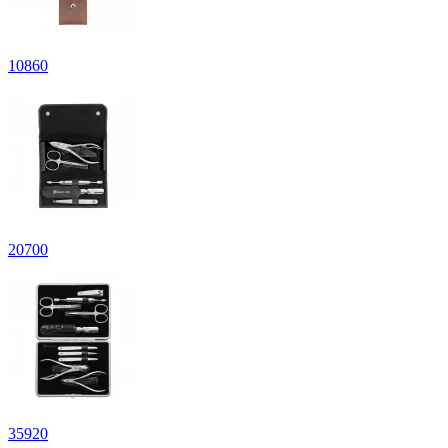
10
860
20
700
35
920