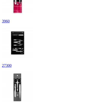
3
960
27
300