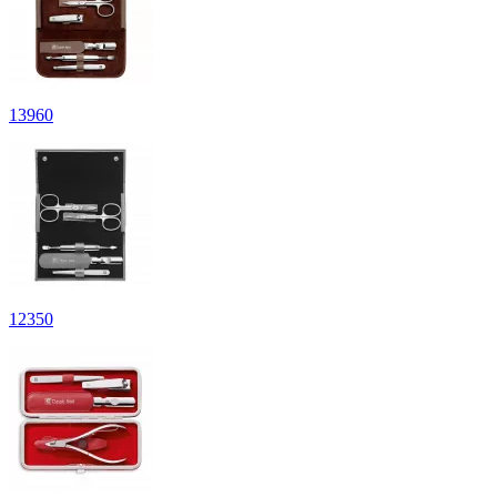
13
960
12
350