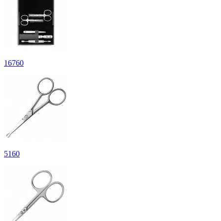
16
760
5
160