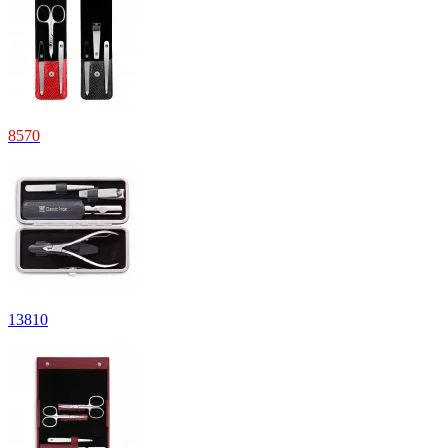
8
570
13
810