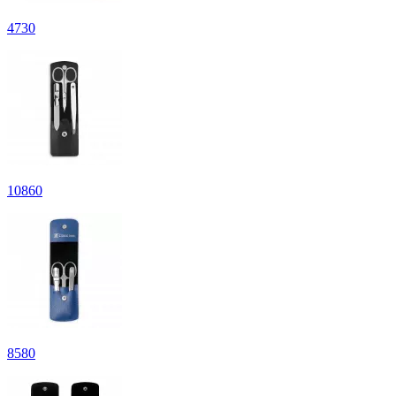
4
730
10
860
8
580