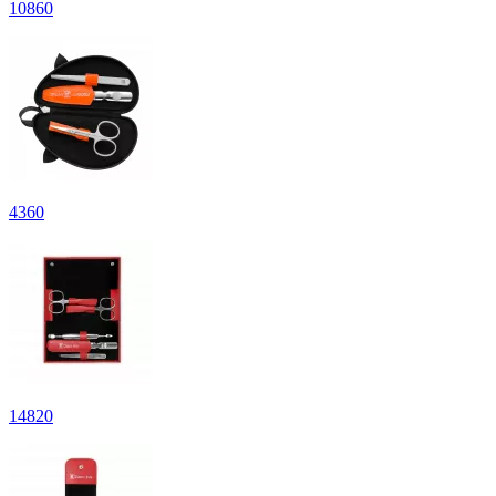
10
860
4
360
14
820