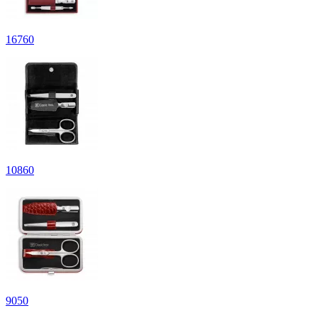
16
760
10
860
9
050