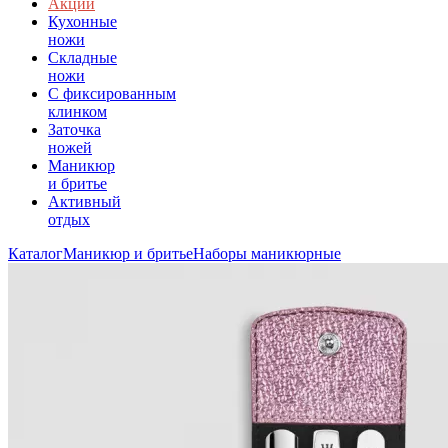
Акции
Кухонные
ножи
Складные
ножи
C фиксированным
клинком
Заточка
ножей
Маникюр
и бритье
Активный
отдых
Каталог
Маникюр и бритье
Наборы маникюрные