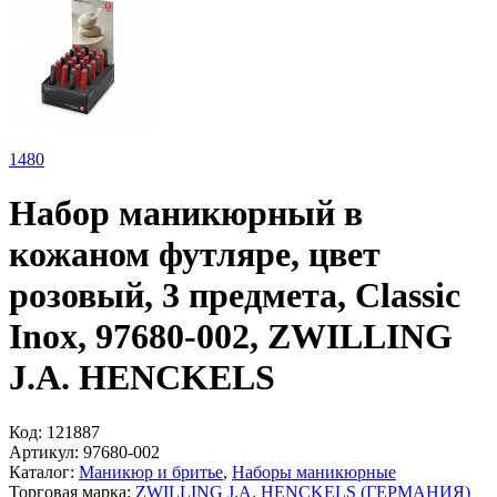
1
480
Набор маникюрный в
кожаном футляре, цвет
розовый, 3 предмета, Classic
Inox, 97680-002, ZWILLING
J.A. HENCKELS
Код:
121887
Артикул:
97680-002
Каталог:
Маникюр и бритье
,
Наборы маникюрные
Торговая марка:
ZWILLING J.A. HENCKELS (ГЕРМАНИЯ)