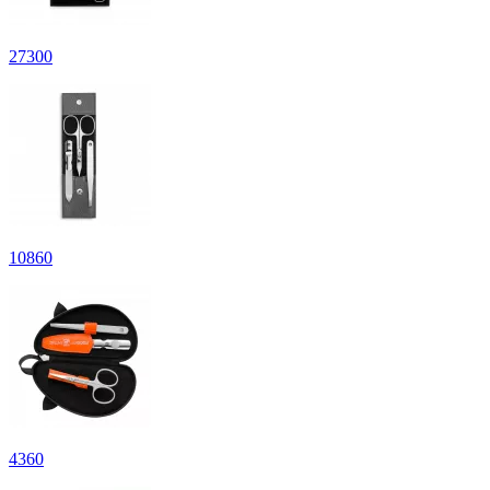
27
300
10
860
4
360