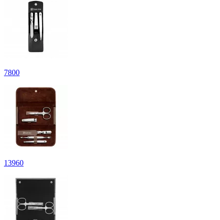
7
800
13
960