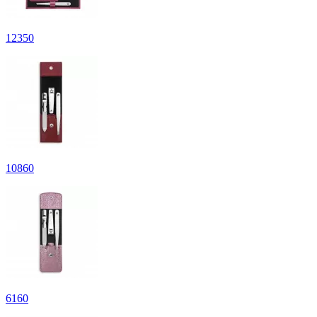
12
350
10
860
6
160