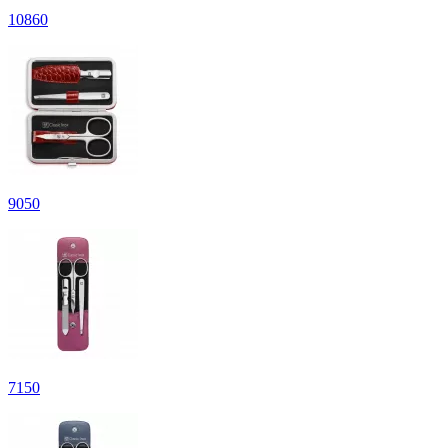
10
860
9
050
7
150