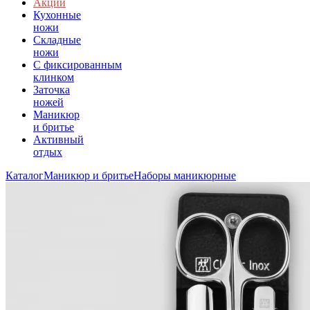
Акции
Кухонные
ножи
Складные
ножи
C фиксированным
клинком
Заточка
ножей
Маникюр
и бритье
Активный
отдых
Каталог
Маникюр и бритье
Наборы маникюрные