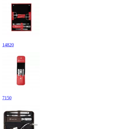
14
820
7
150