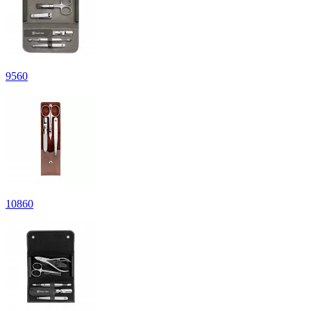
9
560
10
860