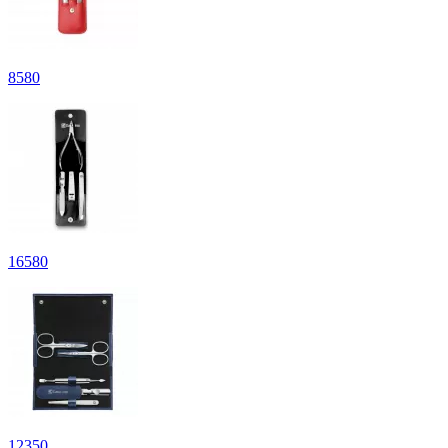
8
580
16
580
12
350