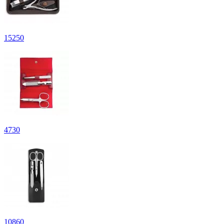
15
250
4
730
10
860