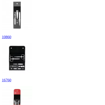
10
860
16
760