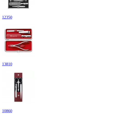
12
350
13
810
10
860