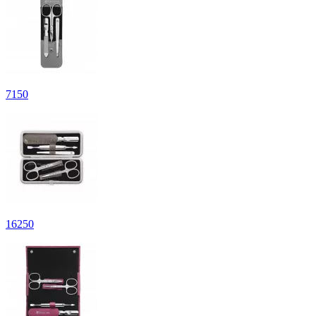
7
150
16
250