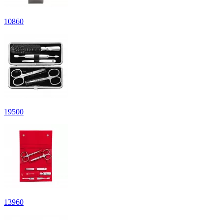
10
860
19
500
13
960