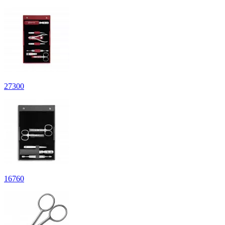
27
300
16
760