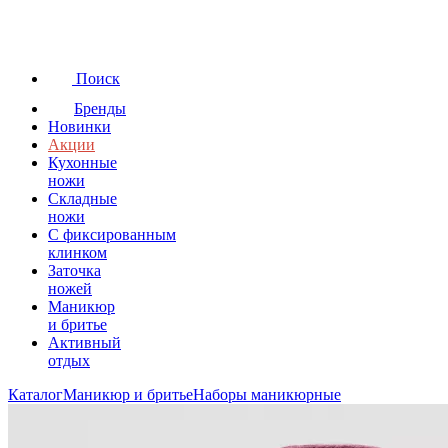
Поиск
Бренды
Новинки
Акции
Кухонные
ножи
Складные
ножи
C фиксированным
клинком
Заточка
ножей
Маникюр
и бритье
Активный
отдых
Каталог
Маникюр и бритье
Наборы маникюрные