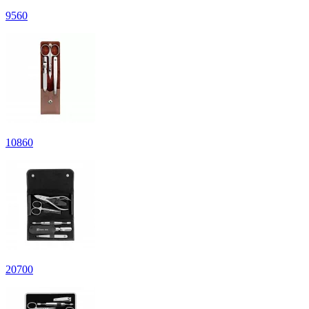
9
560
10
860
20
700