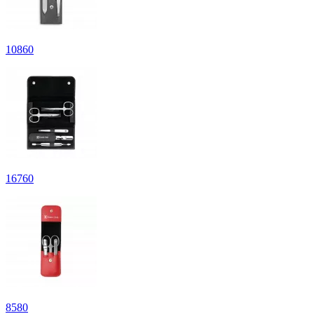
10
860
16
760
8
580