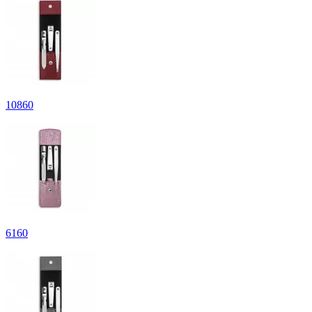
10
860
6
160