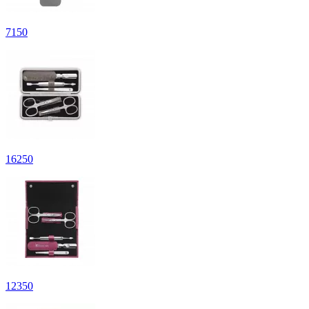
7
150
16
250
12
350