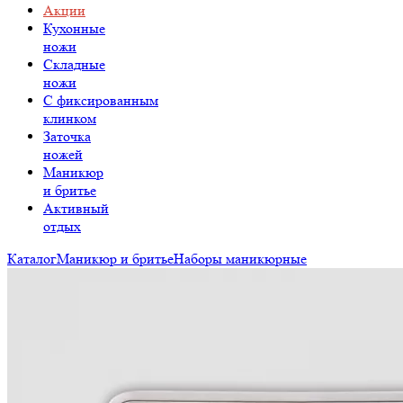
Акции
Кухонные
ножи
Складные
ножи
C фиксированным
клинком
Заточка
ножей
Маникюр
и бритье
Активный
отдых
Каталог
Маникюр и бритье
Наборы маникюрные