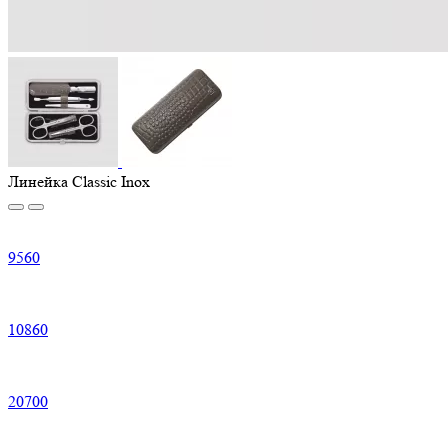
Линейка Classic Inox
9
560
10
860
20
700