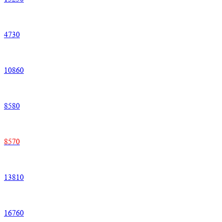
4
730
10
860
8
580
8
570
13
810
16
760