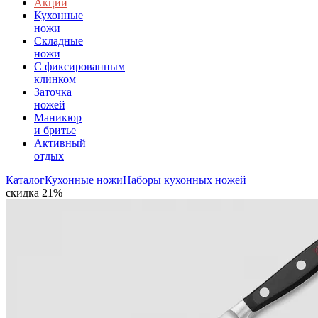
Акции
Кухонные
ножи
Складные
ножи
C фиксированным
клинком
Заточка
ножей
Маникюр
и бритье
Активный
отдых
Каталог
Кухонные ножи
Наборы кухонных ножей
скидка 21%