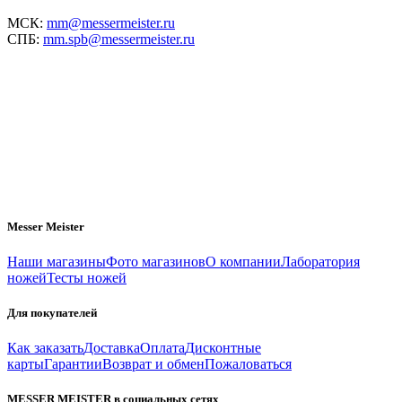
МСК:
mm@messermeister.ru
СПБ:
mm.spb@messermeister.ru
Messer Meister
Наши магазины
Фото магазинов
О компании
Лаборатория
ножей
Тесты ножей
Для покупателей
Как заказать
Доставка
Оплата
Дисконтные
карты
Гарантии
Возврат и обмен
Пожаловаться
MESSER MEISTER в социальных сетях