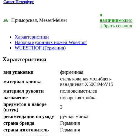
Санкт-Петербург
в
Приморская, MesserMeister
наличии
можно
забрать сегодня
Характеристики
Наборы кухонных ножей Wuesthof
WUESTHOF (Германия)
Характеристики
вид упаковки
фирменная
сталь кованая молибден-
материал клинка
ванадиевая X50CrMoV15
материал рукояти
полиоксиметилен
назначение
поварская тройка
предметов в наборе
3
(штук)
рекомендации по уходу
ручная мойка
страна бренда
Германия
страна изготовитель
Германия