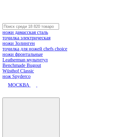
ножи дамасская сталь
точилка электрическая
ножи Золинген
точилка для ножей chefs choice
ножи фронтальные
Leatherman мультитул
Benchmade Bugout
Wüsthof Classic
нож Spyderco
МОСКВА