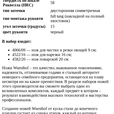
твердость по шкале
58
Роквелла (HRC)
тип заточки
двусторонняя симметричная
full tang (накладной на полный
тип монтажа рукояти
хвостовик)
угол заточки (градусы)
15
цвет рукояти
черный
В набор входит:
4066/09 — нож для чистки и резки овощей 9 см;
4522/16 — нож для нарезки 16 см;
4582/20 — нож поварской 20 см.
Ножи Wuesthof – это качество, выкованное поколениями,
надежность, оттачиваемая годами и стальной авторитет
немецкого семейного предприятия, остающегося на плаву
несмотря ни на какие препятствия. В разделе наборов ножей
этого производителя вы сможете выбрать один из
великолепных комплектов, каждый предмет в котором –
результат взаимодействия высоких технологий и мастерства
профессионалов.
Создание ножей Wuesthof от куска стали до конечного
изделия состоит из сорока этапов, каждый из которых