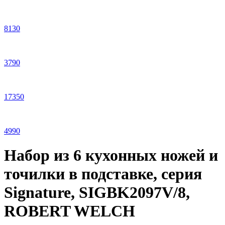
8
130
3
790
17
350
4
990
Набор из 6 кухонных ножей и
точилки в подставке, серия
Signature, SIGBK2097V/8,
ROBERT WELCH