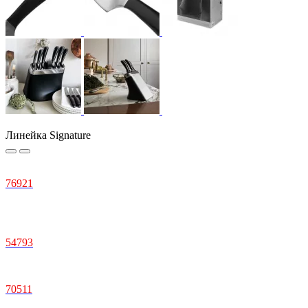
Линейка Signature
76
921
54
793
70
511