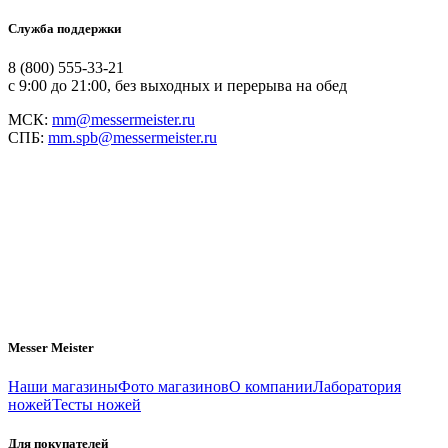
Служба поддержки
8 (800) 555-33-21
с 9:00 до 21:00, без выходных и перерыва на обед
МСК:
mm@messermeister.ru
СПБ:
mm.spb@messermeister.ru
Messer Meister
Наши магазины
Фото магазинов
О компании
Лаборатория
ножей
Тесты ножей
Для покупателей