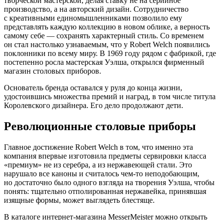
творческой мастерской, делая ставку не на серийное
производство, а на авторский дизайн. Сотрудничество
с креативными единомышленниками позволило ему
представлять каждую коллекцию в новом облике, а верность
самому себе — сохранять характерный стиль. Со временем
он стал настолько узнаваемым, что у Robert Welch появились
поклонники по всему миру. В 1969 году рядом с фабрикой, где
постепенно росла мастерская Уэлша, открылся фирменный
магазин столовых приборов.
Основатель бренда оставался у руля до конца жизни,
удостоившись множества премий и наград, в том числе титула
Королевского дизайнера. Его дело продолжают дети.
Революционные столовые приборы
Главное достижение Robert Welch в том, что именно эта
компания впервые изготовила предметы сервировки класса
«премиум» не из серебра, а из нержавеющей стали. Это
нарушало все каноны и считалось чем-то неподобающим,
но достаточно было одного взгляда на творения Уэлша, чтобы
понять: тщательно отполированная нержавейка, принявшая
изящные формы, может выглядеть блестяще.
В каталоге интернет-магазина MesserMeister можно открыть