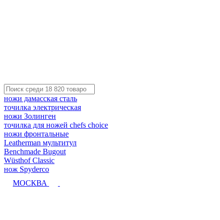
ножи дамасская сталь
точилка электрическая
ножи Золинген
точилка для ножей chefs choice
ножи фронтальные
Leatherman мультитул
Benchmade Bugout
Wüsthof Classic
нож Spyderco
МОСКВА