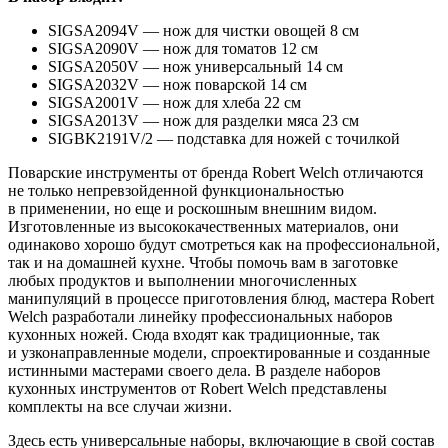
SIGSA2094V — нож для чистки овощей 8 см
SIGSA2090V — нож для томатов 12 см
SIGSA2050V — нож универсальный 14 см
SIGSA2032V — нож поварской 14 см
SIGSA2001V — нож для хлеба 22 см
SIGSA2013V — нож для разделки мяса 23 см
SIGBK2191V/2 — подставка для ножей с точилкой
Поварские инструменты от бренда Robert Welch отличаются
не только непревзойденной функциональностью
в применении, но еще и роскошным внешним видом.
Изготовленные из высококачественных материалов, они
одинаково хорошо будут смотреться как на профессиональной,
так и на домашней кухне. Чтобы помочь вам в заготовке
любых продуктов и выполнении многочисленных
манипуляций в процессе приготовления блюд, мастера Robert
Welch разработали линейку профессиональных наборов
кухонных ножей. Сюда входят как традиционные, так
и узконаправленные модели, спроектированные и созданные
истинными мастерами своего дела. В разделе наборов
кухонных инструментов от Robert Welch представлены
комплекты на все случаи жизни.
Здесь есть универсальные наборы, включающие в свой состав