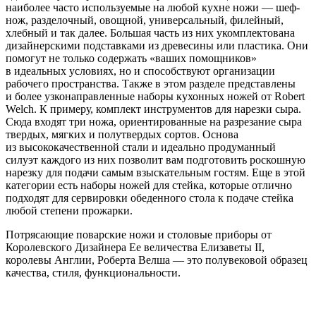
наиболее часто используемые на любой кухне ножи — шеф-
нож, разделочный, овощной, универсальный, филейный,
хлебный и так далее. Большая часть из них укомплектована
дизайнерскими подставками из древесины или пластика. Они
помогут не только содержать «ваших помощников»
в идеальных условиях, но и способствуют организации
рабочего пространства. Также в этом разделе представлены
и более узконаправленные наборы кухонных ножей от Robert
Welch. К примеру, комплект инструментов для нарезки сыра.
Сюда входят три ножа, ориентированные на разрезание сыра
твердых, мягких и полутвердых сортов. Основа
из высококачественной стали и идеально продуманный
силуэт каждого из них позволит вам подготовить роскошную
нарезку для подачи самым взыскательным гостям. Еще в этой
категории есть наборы ножей для стейка, которые отлично
подходят для сервировки обеденного стола к подаче стейка
любой степени прожарки.
Потрясающие поварские ножи и столовые приборы от
Королевского Дизайнера Ее величества Елизаветы II,
королевы Англии, Роберта Велша — это полувековой образец
качества, стиля, функциональности.