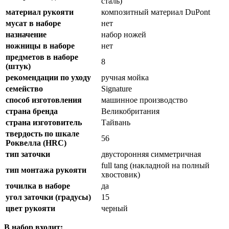
сталь)
материал рукояти
композитный материал DuPont
мусат в наборе
нет
назначение
набор ножей
ножницы в наборе
нет
предметов в наборе
8
(штук)
рекомендации по уходу
ручная мойка
семейство
Signature
способ изготовления
машинное производство
страна бренда
Великобритания
страна изготовитель
Тайвань
твердость по шкале
56
Роквелла (HRC)
тип заточки
двусторонняя симметричная
full tang (накладной на полный
тип монтажа рукояти
хвостовик)
точилка в наборе
да
угол заточки (градусы)
15
цвет рукояти
черный
В набор входит: