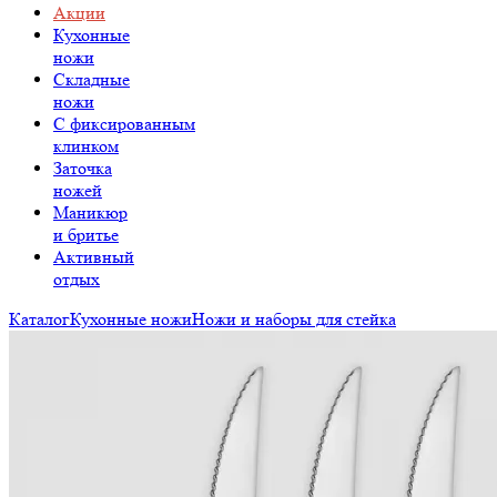
Акции
Кухонные
ножи
Складные
ножи
C фиксированным
клинком
Заточка
ножей
Маникюр
и бритье
Активный
отдых
Каталог
Кухонные ножи
Ножи и наборы для стейка