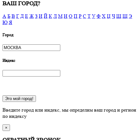
ВАШ ГОРОД?
А
Б
В
Г
Д
Е
Ж
З
И
Й
К
Л
М
Н
О
П
Р
С
Т
У
Ф
Х
Ц
Ч
Ш
Щ
Э
Ю
Я
Город
Индекс
Это мой город!
Введите город или индекс, мы определим ваш город и регион
по индексу
×