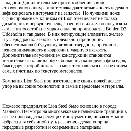
в ладони. Дополнительные приспособления в виде
страховочного шнура или темляка дают возможность надежно
зафиксировать инструмент на запястье. Но лучшими ножи
с фиксированным клинком от Lion Steel делает не только
дизайн, но, в первую очередь, качество стали. За основу взяты
самые износостойкие марки сплавов производства Bohler, D2,
Uddeholm и так далее. В них легирующие элементы, железо
и углерод располагаются в идеальной пропорции,
обеспечивающей будущему лезвию твердость, прочность,
невосприимчивость к коррозии и ударную вязкость.
Дополнительным усилением конструкции становится
значительная толщина обуха большинства моделей фикседов,
благодаря которой нож легко может справиться с разрезанием
самых плотных по текстуре материалов.
Компания Lion Steel при изготовление своих ножей делает
упор на высокие технологии и самые передовые материалы.
Ножевое предприятие Lion Steel было основано в городе
Маньяго. Несмотря на многовековые итальянские традиции в
сфере производства режущих инструментов, новая компания
избрала для себя иной путь развития, сделав упор на
передовые разработки и современные материалы.