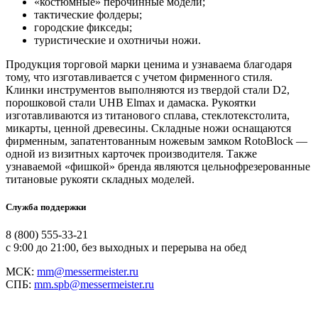
«костюмные» перочинные модели;
тактические фолдеры;
городские фикседы;
туристические и охотничьи ножи.
Продукция торговой марки ценима и узнаваема благодаря
тому, что изготавливается с учетом фирменного стиля.
Клинки инструментов выполняются из твердой стали D2,
порошковой стали UHB Elmax и дамаска. Рукоятки
изготавливаются из титанового сплава, стеклотекстолита,
микарты, ценной древесины. Складные ножи оснащаются
фирменным, запатентованным ножевым замком RotoBlock —
одной из визитных карточек производителя. Также
узнаваемой «фишкой» бренда являются цельнофрезерованные
титановые рукояти складных моделей.
Служба поддержки
8 (800) 555-33-21
с 9:00 до 21:00, без выходных и перерыва на обед
МСК:
mm@messermeister.ru
СПБ:
mm.spb@messermeister.ru