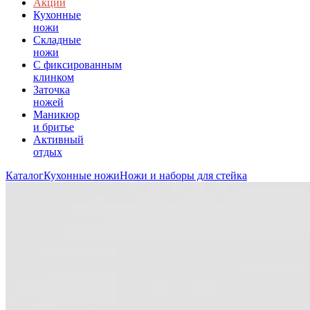
Акции
Кухонные
ножи
Складные
ножи
C фиксированным
клинком
Заточка
ножей
Маникюр
и бритье
Активный
отдых
Каталог
Кухонные ножи
Ножи и наборы для стейка