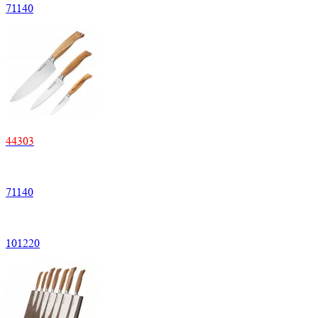
71
140
44
303
71
140
101
220