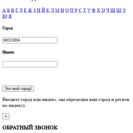
А
Б
В
Г
Д
Е
Ж
З
И
Й
К
Л
М
Н
О
П
Р
С
Т
У
Ф
Х
Ц
Ч
Ш
Щ
Э
Ю
Я
Город
Индекс
Это мой город!
Введите город или индекс, мы определим ваш город и регион
по индексу
×
ОБРАТНЫЙ ЗВОНОК