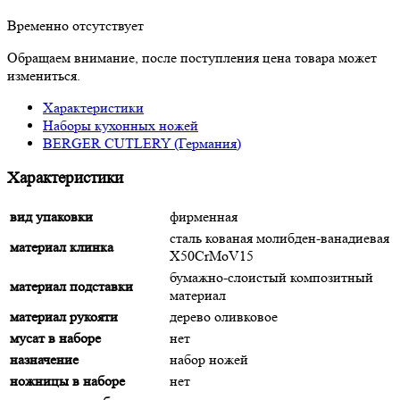
Временно отсутствует
Обращаем внимание, после поступления цена товара может
измениться.
Характеристики
Наборы кухонных ножей
BERGER CUTLERY (Германия)
Характеристики
вид упаковки
фирменная
сталь кованая молибден-ванадиевая
материал клинка
X50CrMoV15
бумажно-слоистый композитный
материал подставки
материал
материал рукояти
дерево оливковое
мусат в наборе
нет
назначение
набор ножей
ножницы в наборе
нет