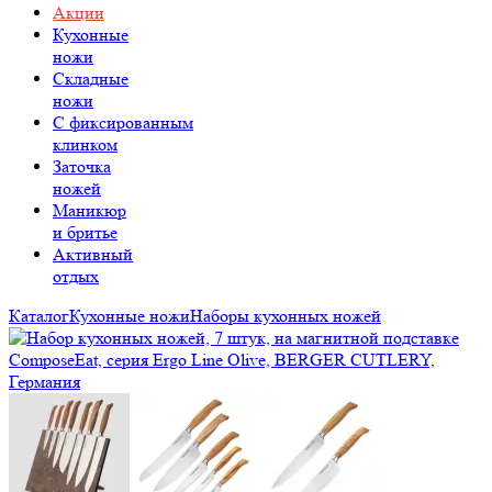
Акции
Кухонные
ножи
Складные
ножи
C фиксированным
клинком
Заточка
ножей
Маникюр
и бритье
Активный
отдых
Каталог
Кухонные ножи
Наборы кухонных ножей