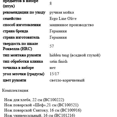
предметов в наборе
8
(штук)
рекомендации по уходу
ручная мойка
семейство
Ergo Line Olive
способ изготовления
машинное производство
страна бренда
Германия
страна изготовитель
Германия
твердость по шкале
57
Роквелла (HRC)
тип монтажа рукояти
hidden tang (всадной глухой)
тип обработки клинка
satin finish
точилка в наборе
нет
угол заточки (градусы)
15/17
цвет рукояти
светло-коричневый
Комплектация:
Нож для хлеба, 22 см (BC100222)
Нож поварской «Шеф»,21 см (BC100521)
Нож поварской Сантоку, 16 см (BC100916)
Нож универсальный, 16 см (BC101216)