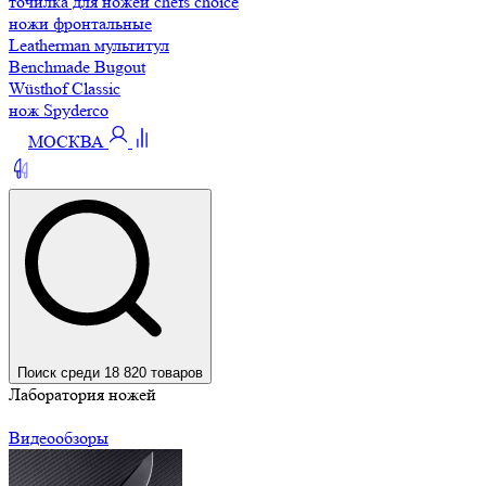
точилка для ножей chefs choice
ножи фронтальные
Leatherman мультитул
Benchmade Bugout
Wüsthof Classic
нож Spyderco
МОСКВА
Поиск среди 18 820 товаров
Лаборатория ножей
Видеообзоры