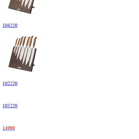
104
220
102
220
105
220
14
990