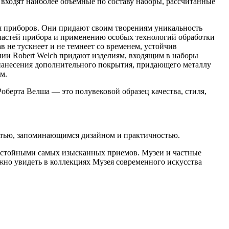
 входят наиболее объемные по составу наборы, рассчитанные
ия приборов. Они придают своим творениям уникальность
частей прибора и применению особых технологий обработки
в не тускнеет и не темнеет со временем, устойчив
нии Robert Welch придают изделиям, входящим в наборы
 нанесения дополнительного покрытия, придающего металлу
м.
оберта Велша — это полувековой образец качества, стиля,
остью, запоминающимся дизайном и практичностью.
достойными самых изысканных приемов. Музеи и частные
жно увидеть в коллекциях Музея современного искусства