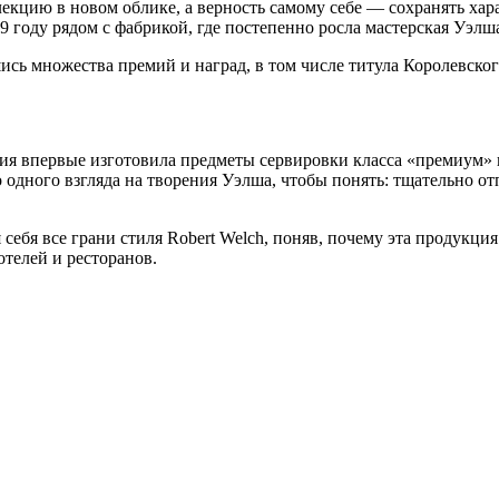
цию в новом облике, а верность самому себе — сохранять хара
69 году рядом с фабрикой, где постепенно росла мастерская Уэ
шись множества премий и наград, в том числе титула Королевско
ния впервые изготовила предметы сервировки класса «премиум» н
 одного взгляда на творения Уэлша, чтобы понять: тщательно 
я себя все грани стиля Robert Welch, поняв, почему эта продук
телей и ресторанов.