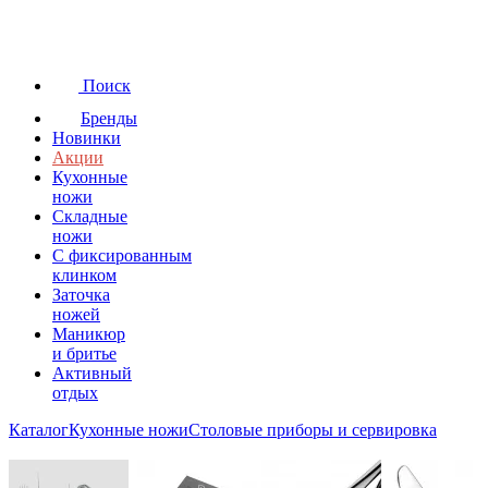
Поиск
Бренды
Новинки
Акции
Кухонные
ножи
Складные
ножи
C фиксированным
клинком
Заточка
ножей
Маникюр
и бритье
Активный
отдых
Каталог
Кухонные ножи
Столовые приборы и сервировка