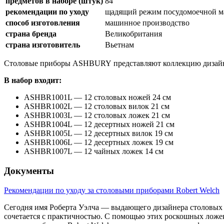
предметов в наборе (штук)
84
рекомендации по уходу
щадящий режим посудомоечной 
способ изготовления
машинное производство
страна бренда
Великобритания
страна изготовитель
Вьетнам
Столовые приборы ASHBURY представляют коллекцию дизайне
В набор входит:
ASHBR1001L — 12 столовых ножей 24 см
ASHBR1002L — 12 столовых вилок 21 см
ASHBR1003L — 12 столовых ложек 21 см
ASHBR1004L — 12 десертных ножей 21 см
ASHBR1005L — 12 десертных вилок 19 см
ASHBR1006L — 12 десертных ложек 19 см
ASHBR1007L — 12 чайных ложек 14 см
Документы
Рекомендации по уходу за столовыми приборами Robert Welch
Сегодня имя Роберта Уэлча — выдающего дизайнера столовых п
сочетается с практичностью. С помощью этих роскошных ложек