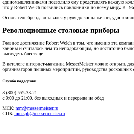
единомышленниками позволило ему представлять каждую коллек
что у Robert Welch появились поклонники по всему миру. В 19
Основатель бренда оставался у руля до конца жизни, удостоив
Революционные столовые приборы
Главное достижение Robert Welch в том, что именно эта компа
каноны и считалось чем-то неподобающим, но достаточно было
выглядеть блестяще.
В каталоге интернет-магазина MesserMeister можно открыть дл
организаторов пышных мероприятий, руководства роскошных о
Служба поддержки
8 (800) 555-33-21
с 9:00 до 21:00, без выходных и перерыва на обед
МСК:
mm@messermeister.ru
СПБ:
mm.spb@messermeister.ru