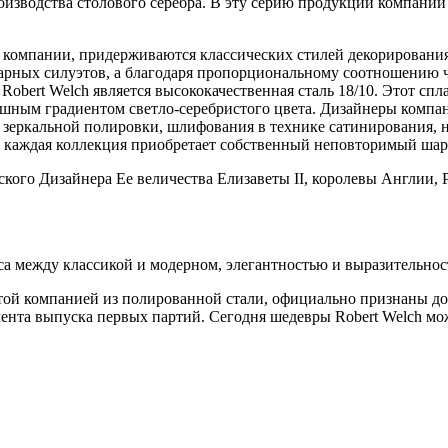
роизводства столового серебра. В эту серию продукции компании
ль компании, придерживаются классических стилей декорирован
нарных силуэтов, а благодаря пропорциональному соотношению 
bert Welch является высококачественная сталь 18/10. Этот спла
кошным градиентом светло-серебристого цвета. Дизайнеры компа
ет зеркальной полировки, шлифования в технике сатинирования,
му каждая коллекция приобретает собственный неповторимый шар
ого Дизайнера Ее величества Елизаветы II, королевы Англии, Р
нса между классикой и модерном, элегантностью и выразительн
этой компанией из полированной стали, официально признаны 
ента выпуска первых партий. Сегодня шедевры Robert Welch мо