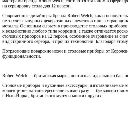
мастерами бренда Robert Welch, считаются эталоном в сфере п
на сервировку стола для 12 персон.
Современные дизайнеры бренда Robert Welch, как и основате
не за счет вычурных декоративных элементов или экстраорди
металла. Основным сырьем в производстве столовых приборов Ro
к воздействию любого типа коррозии, а также отличается рос
столовых приборов на 12 персон, особенное очарование за сч
вид старинного серебра, и прочих технологий. Благодаря это
Потрясающие поварские ножи и столовые приборы от Королевск
функциональности.
Robert Welch — британская марка, достигшая идеального бала
Столовые приборы и кухонные аксессуары, изготавливаемые 
коллекционеры заинтересовались ими сразу — буквально с мом
в Нью-Йорке, Британского музея и многих других.