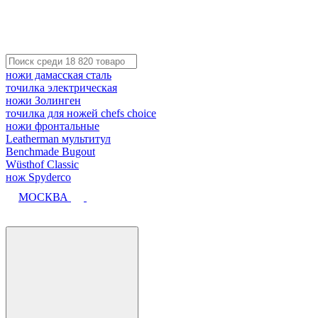
ножи дамасская сталь
точилка электрическая
ножи Золинген
точилка для ножей chefs choice
ножи фронтальные
Leatherman мультитул
Benchmade Bugout
Wüsthof Classic
нож Spyderco
МОСКВА