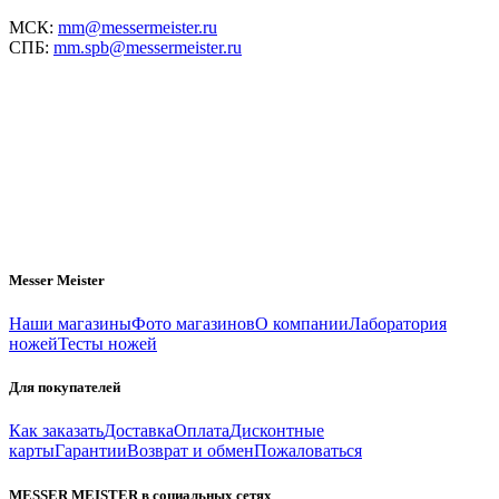
МСК:
mm@messermeister.ru
СПБ:
mm.spb@messermeister.ru
Messer Meister
Наши магазины
Фото магазинов
О компании
Лаборатория
ножей
Тесты ножей
Для покупателей
Как заказать
Доставка
Оплата
Дисконтные
карты
Гарантии
Возврат и обмен
Пожаловаться
MESSER MEISTER в социальных сетях