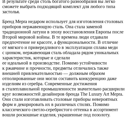
В результате среди столь богатого разнообразия вы легко
сможете выбрать подходящий комплект для любого типа
застолья.
Бренд Mepra недаром использует для изготовления столовых
приборов нержавеющую сталь. Она стала заменой
традиционной латуни в эпоху восстановления Европы после
Второй мировой войны. В те времена люди отдавали
предпочтение не красоте, а функциональности. В отличие
от мягкого и привередливого в эксплуатации сплава меди
с цинком, нержавеющая сталь обладала рядом уникальных
характеристик, которые и сделали
ее идеальной в производстве. Помимо устойчивости
к ржавчине и прочности, предметы отличались также
внешней привлекательностью — должным образом
отполированные они могли составить конкуренцию даже
изделиям из серебра. Современные достижения
в сталеплавильной промышленности значительно расширили
круг возможностей дизайнеров бренда The Luxury Art Mepra.
Они стали изготавливать столовые приборы невероятных
форм и декорировать их в различных стилях. Помимо
классического светло-серебристого оттенка в ассортимент
вошли роскошные изделия, украшенные под позолоту.