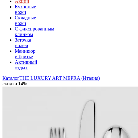
Акции
Кухонные
ножи
Складные
ножи
C фиксированным
клинком
Заточка
ножей
Маникюр
и бритье
Активный
отдых
Каталог
THE LUXURY ART MEPRA (Италия)
скидка 14%