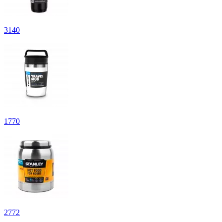
3
140
1
770
2
772