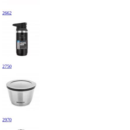
2
662
2
750
2
970