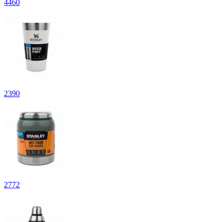
4
460
2
390
2
772