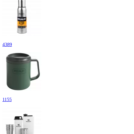
4
389
1
155