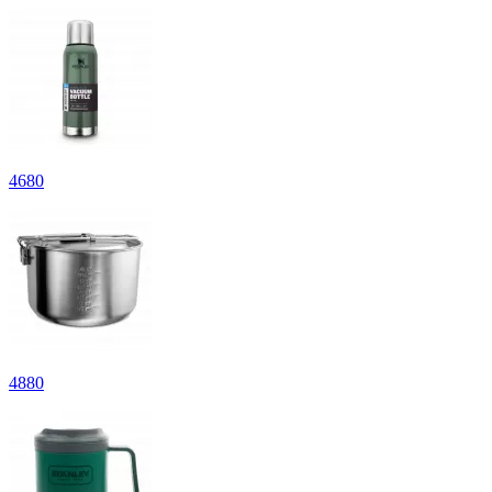
4
680
4
880