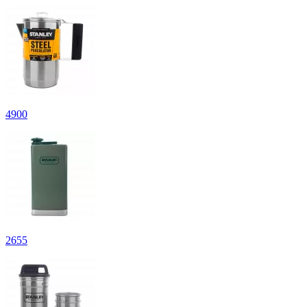
4
900
2
655