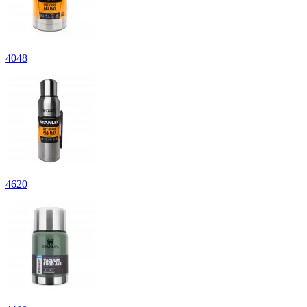
4
048
4
620