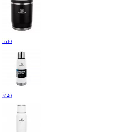
5
510
5
140