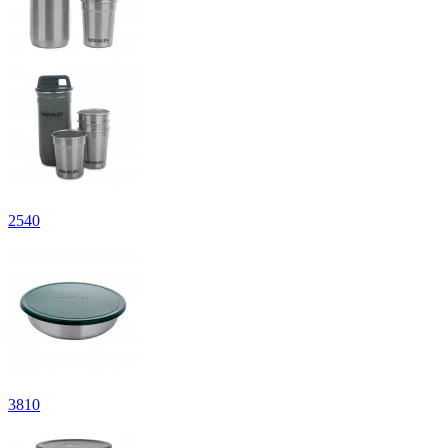
2
540
3
810