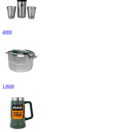
4
000
13
660