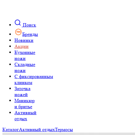
Поиск
Бренды
Новинки
Акции
Кухонные
ножи
Складные
ножи
C фиксированным
клинком
Заточка
ножей
Маникюр
и бритье
Активный
отдых
Каталог
Активный отдых
Термосы