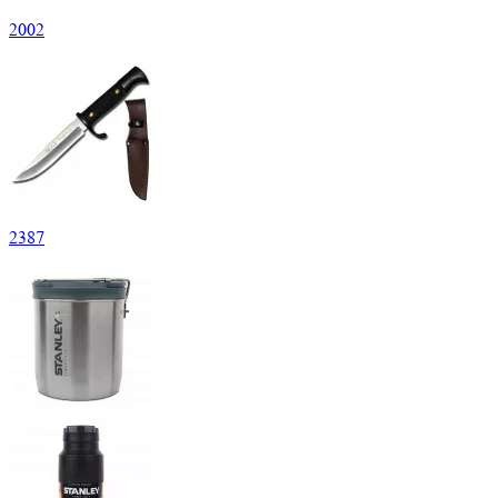
2
002
2
387