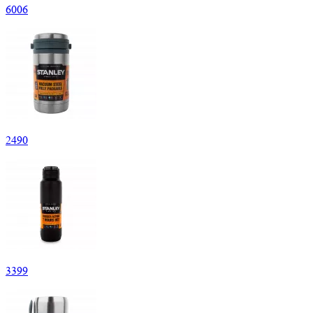
6
006
2
490
3
399