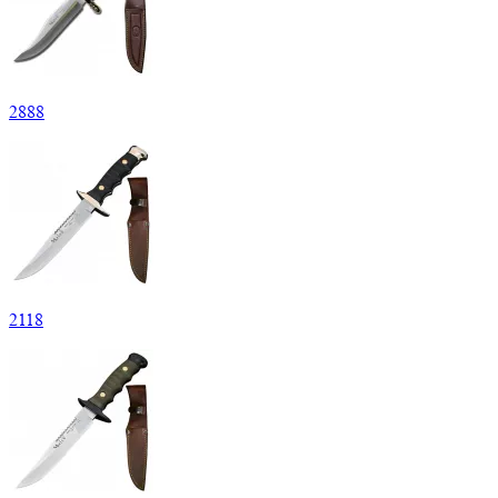
2
888
2
118