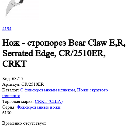
4
194
Нож - стропорез Bear Claw E,R,
Serrated Edge, CR/2510ER,
CRKT
Код:
68717
Артикул:
CR/2510ER
Каталог:
С фиксированным клинком
,
Ножи скрытого
ношения
Торговая марка:
CRKT (США)
Серия:
Фиксированные ножи
6
130
Временно отсутствует