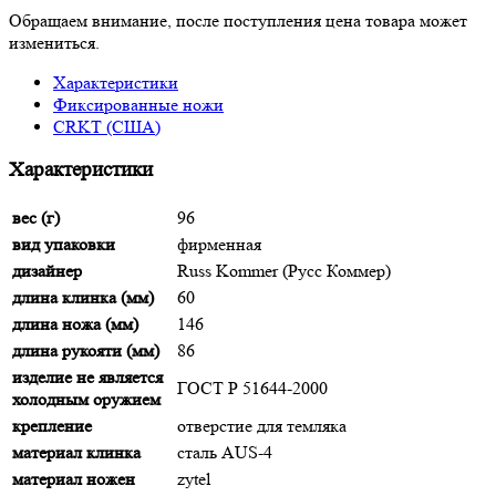
Обращаем внимание, после поступления цена товара может
измениться.
Характеристики
Фиксированные ножи
CRKT (США)
Характеристики
вес (г)
96
вид упаковки
фирменная
дизайнер
Russ Kommer (Русс Коммер)
длина клинка (мм)
60
длина ножа (мм)
146
длина рукояти (мм)
86
изделие не является
ГОСТ Р 51644-2000
холодным оружием
крепление
отверстие для темляка
материал клинка
сталь AUS-4
материал ножен
zytel