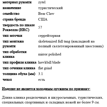
материал рукояти
zytel
назначение
туристический
семейство
Bear Claw
страна бренда
США
твердость по шкале
57
Роквелла (HRC)
тип заточки
серрейторная
тип монтажа
skeletonized full tang (накладной на
рукояти
полный скелетезированный хвостовик)
тип обработки
mirror polished
клинка
тип профиля клинка
hawkbill blade
тип сечения клинка
flat grind
толщина обуха (мм)
3.1
чехол
есть
Изделие не является холодным оружием по признаку:
Длина клинка разделочных и шкуросъемных, туристических,
специальных спортивных и складных ножей не более 9 см.