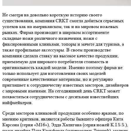
Не смотря на довольно короткую историю своего
существования, компания CRKT смогла добиться серьезных
успехов как на американском, так и на мировом ножевых
рынках. Фирма производит в широком ассортименте
складные ножи различного назначения, ножи с
фиксированными клинками, топоры и мачете для туризма, а
также профильные аксессуары. В своем производстве
компания сделала ставку на высокое качество продукции,
приемлемую для широкого потребителя стоимость и
оригинальность каждой модели. Именно поэтому фирма не
только использует для изготовления своих моделей
современные качественные материалы, но и регулярно
приглашает к сотрудничеству известных мастеров, дизайнеров
с мировыми именами. На сегодняшний день CRKT может
похвастаться сотрудничеством с десятками известнейших
найфмейкеров.
Среди мастеров клинковой продукции особенно яркими, по
мнению критиков, являются работы бывшего офицера Кита
Карсона (серия «М16»), Эдда Халигана (серия ножей K.I.S.S.),
ножи дизайна Пэта Кроуфорда (супермодель Triumph), модели