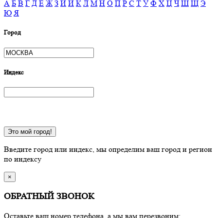
А
Б
В
Г
Д
Е
Ж
З
И
Й
К
Л
М
Н
О
П
Р
С
Т
У
Ф
Х
Ц
Ч
Ш
Щ
Э
Ю
Я
Город
Индекс
Это мой город!
Введите город или индекс, мы определим ваш город и регион
по индексу
×
ОБРАТНЫЙ ЗВОНОК
Оставьте ваш номер телефона, а мы вам перезвоним: