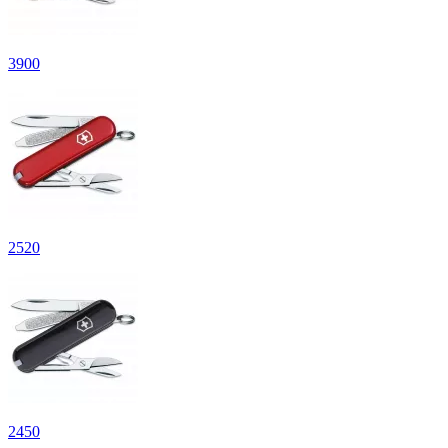
3
900
2
520
2
450