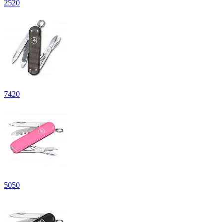
2
520
7
420
5
050