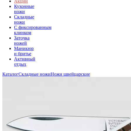
Акции
Кухонные
ножи
Складные
ножи
C фиксированным
клинком
Заточка
ножей
Маникюр
и бритье
Активный
отдых
Каталог
Складные ножи
Ножи швейцарские