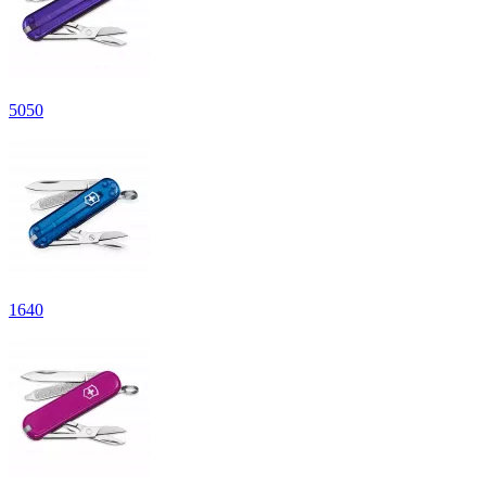
5
050
1
640