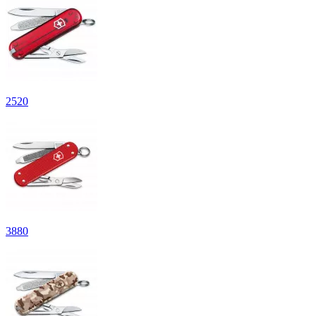
2
520
3
880