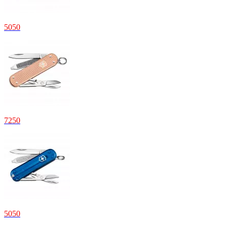
5
050
7
250
5
050