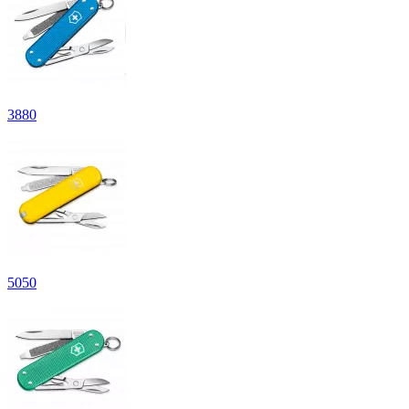
3
880
5
050