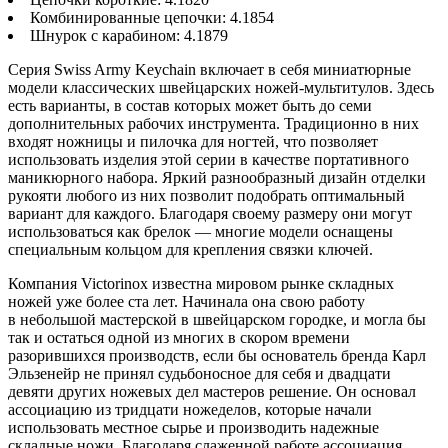
Комбинированные цепочки: 4.1854
Шнурок с карабином: 4.1879
Серия Swiss Army Keychain включает в себя миниатюрные
модели классических швейцарских ножей-мультитулов. Здесь
есть варианты, в состав которых может быть до семи
дополнительных рабочих инструмента. Традиционно в них
входят ножницы и пилочка для ногтей, что позволяет
использовать изделия этой серии в качестве портативного
маникюрного набора. Яркий разнообразный дизайн отделки
рукояти любого из них позволит подобрать оптимальный
вариант для каждого. Благодаря своему размеру они могут
использоваться как брелок — многие модели оснащены
специальным кольцом для крепления связки ключей.
Компания Victorinox известна мировом рынке складных
ножей уже более ста лет. Начинала она свою работу
в небольшой мастерской в швейцарском городке, и могла бы
так и остаться одной из многих в скором времени
разорившихся производств, если бы основатель бренда Карл
Эльзенейр не принял судьбоносное для себя и двадцати
девяти других ножевых дел мастеров решение. Он основал
ассоциацию из тридцати ножеделов, которые начали
использовать местное сырье и производить надежные
складные ножи. Благодаря слаженной работе ассоциация