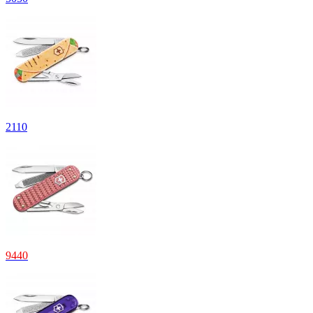
2
110
9
440