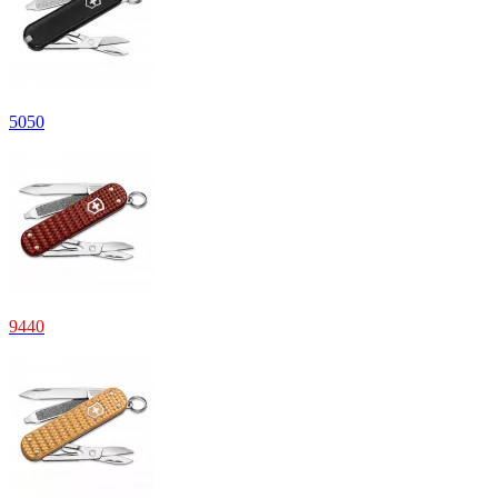
5
050
9
440