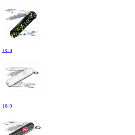
1
920
1
640