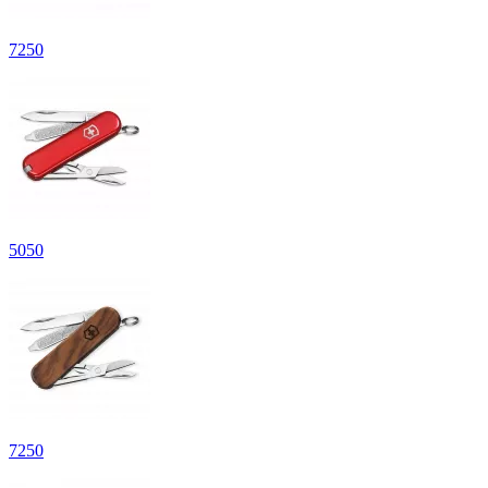
7
250
5
050
7
250