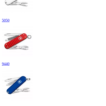
5
050
9
440