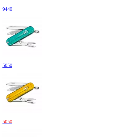
9
440
5
050
5
050