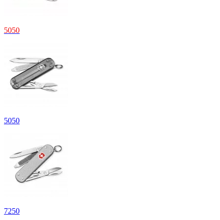
5
050
5
050
7
250