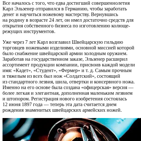
Все началось с того, что едва достигший совершеннолетия
Карл Эльзенер отправился в Германию, чтобы заработать
денег и научиться ножевому мастерству. Вернувшись
на родину в возрасте 24 лет, он имел достаточно средств для
открытия собственного бизнеса по изготовлению колюще-
режущих инструментов.
Уже через 7 лет Карл возглавил Швейцарскую гильдию
торговцев ножевыми изделиями, основной миссией которой
было снабжение швейцарской армии холодным оружием.
Заработав на государственном заказе, Эльзенер расширил
ассортимент продукции компании, присвоив каждой модели
имя: «Кадет», «Студент», «Фермер» и т. д. Самым прочным
и тяжелым из всех был нож «Солдатский», состоящий
из стандартного лезвия, шила, отвертки и консервного ножа.
Именно на его основе была создана «офицерская» версия —
более легкая и элегантная, дополненная маленьким лезвием
и штопором. Регистрация нового изобретения состоялась
12 июня 1897 года — теперь эта дата считается днем
рождения знаменитых швейцарских армейских ножей.