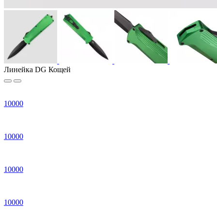
Линейка DG Кощей
10
000
10
000
10
000
10
000