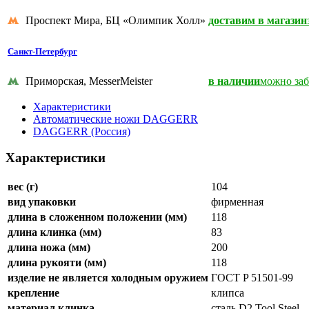
Проспект Мира, БЦ «Олимпик Холл»
доставим в магазин
Санкт-Петербург
Приморская, MesserMeister
в наличии
можно заб
Характеристики
Автоматические ножи DAGGERR
DAGGERR (Россия)
Характеристики
вес (г)
104
вид упаковки
фирменная
длина в сложенном положении (мм)
118
длина клинка (мм)
83
длина ножа (мм)
200
длина рукояти (мм)
118
изделие не является холодным оружием
ГОСТ P 51501-99
крепление
клипса
материал клинка
сталь D2 Tool Steel