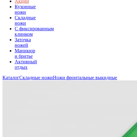
Акции
Кухонные
ножи
Складные
ножи
C фиксированным
клинком
Заточка
ножей
Маникюр
и бритье
Активный
отдых
Каталог
Складные ножи
Ножи фронтальные выкидные