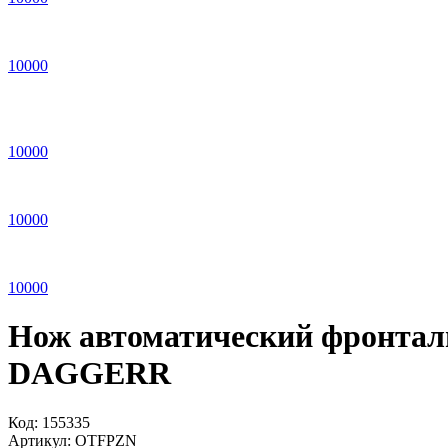
10
000
10
000
10
000
10
000
Нож автоматический фронталь
DAGGERR
Код:
155335
Артикул:
OTFPZN