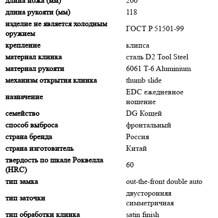
длина ножа (мм)
200
длина рукояти (мм)
118
изделие не является холодным
ГОСТ P 51501-99
оружием
крепление
клипса
материал клинка
сталь D2 Tool Steel
материал рукояти
6061 T-6 Aluminium
механизм открытия клинка
thumb slide
EDC ежедневное
назначение
ношение
семейство
DG Кощей
способ выброса
фронтальный
страна бренда
Россия
страна изготовитель
Китай
твердость по шкале Роквелла
60
(HRC)
тип замка
out-the-front double auto
двусторонняя
тип заточки
симметричная
тип обработки клинка
satin finish