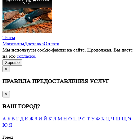
Тесты
Магазины
Доставка
Оплата
Мы используем cookie-файлы на сайте. Продолжая, Вы даете
на это
согласие.
Хорошо
×
ПРАВИЛА ПРЕДОСТАВЛЕНИЯ УСЛУГ
×
ВАШ ГОРОД?
А
Б
В
Г
Д
Е
Ж
З
И
Й
К
Л
М
Н
О
П
Р
С
Т
У
Ф
Х
Ц
Ч
Ш
Щ
Э
Ю
Я
Город