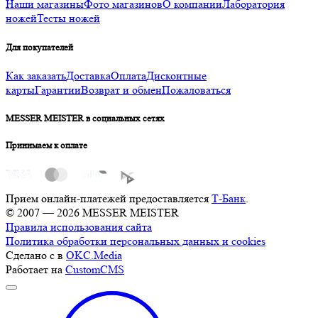
Наши магазины
Фото магазинов
О компании
Лаборатория
ножей
Тесты ножей
Для покупателей
Как заказать
Доставка
Оплата
Дисконтные
карты
Гарантии
Возврат и обмен
Пожаловаться
MESSER MEISTER в социальных сетях
Принимаем к оплате
Прием онлайн-платежей предоставляется
Т-Банк
.
© 2007 — 2026 MESSER MEISTER
Правила использования сайта
Политика обработки персональных данных и cookies
Сделано с
в
OKC.Media
Работает на
CustomCMS