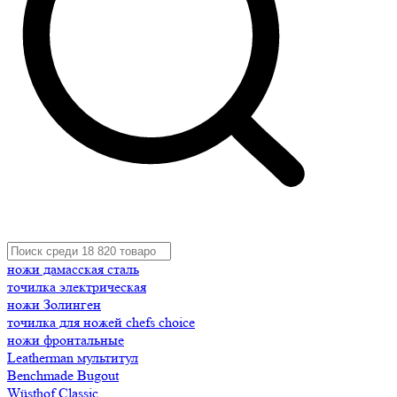
ножи дамасская сталь
точилка электрическая
ножи Золинген
точилка для ножей chefs choice
ножи фронтальные
Leatherman мультитул
Benchmade Bugout
Wüsthof Classic