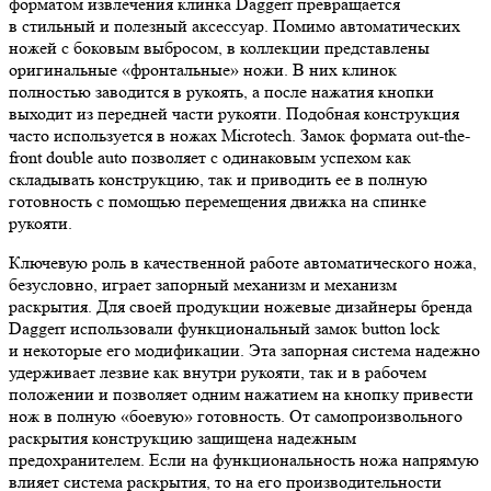
форматом извлечения клинка Daggerr превращается
в стильный и полезный аксессуар. Помимо автоматических
ножей с боковым выбросом, в коллекции представлены
оригинальные «фронтальные» ножи. В них клинок
полностью заводится в рукоять, а после нажатия кнопки
выходит из передней части рукояти. Подобная конструкция
часто используется в ножах Microtech. Замок формата out-the-
front double auto позволяет с одинаковым успехом как
складывать конструкцию, так и приводить ее в полную
готовность с помощью перемещения движка на спинке
рукояти.
Ключевую роль в качественной работе автоматического ножа,
безусловно, играет запорный механизм и механизм
раскрытия. Для своей продукции ножевые дизайнеры бренда
Daggerr использовали функциональный замок button lock
и некоторые его модификации. Эта запорная система надежно
удерживает лезвие как внутри рукояти, так и в рабочем
положении и позволяет одним нажатием на кнопку привести
нож в полную «боевую» готовность. От самопроизвольного
раскрытия конструкцию защищена надежным
предохранителем. Если на функциональность ножа напрямую
влияет система раскрытия, то на его производительности