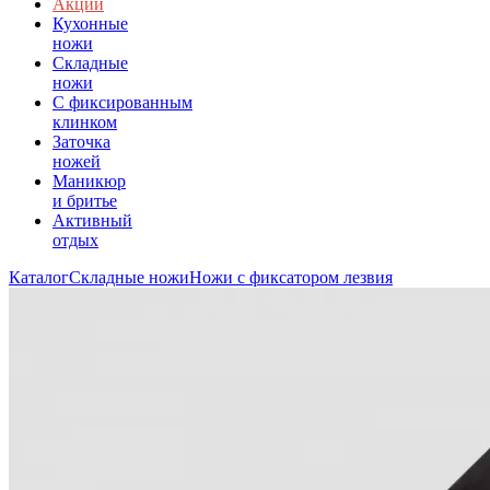
Акции
Кухонные
ножи
Складные
ножи
C фиксированным
клинком
Заточка
ножей
Маникюр
и бритье
Активный
отдых
Каталог
Складные ножи
Ножи с фиксатором лезвия