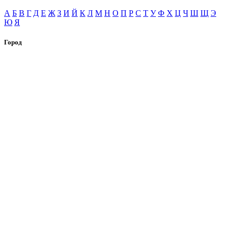
А
Б
В
Г
Д
Е
Ж
З
И
Й
К
Л
М
Н
О
П
Р
С
Т
У
Ф
Х
Ц
Ч
Ш
Щ
Э
Ю
Я
Город