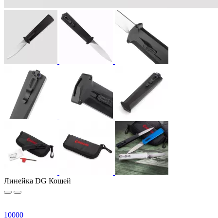
Линейка DG Кощей
10
000