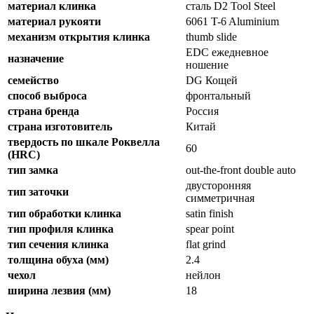
материал клинка
сталь D2 Tool Steel
материал рукояти
6061 T-6 Aluminium
механизм открытия клинка
thumb slide
EDC ежедневное
назначение
ношение
семейство
DG Кощей
способ выброса
фронтальный
страна бренда
Россия
страна изготовитель
Китай
твердость по шкале Роквелла
60
(HRC)
тип замка
out-the-front double auto
двусторонняя
тип заточки
симметричная
тип обработки клинка
satin finish
тип профиля клинка
spear point
тип сечения клинка
flat grind
толщина обуха (мм)
2.4
чехол
нейлон
ширина лезвия (мм)
18