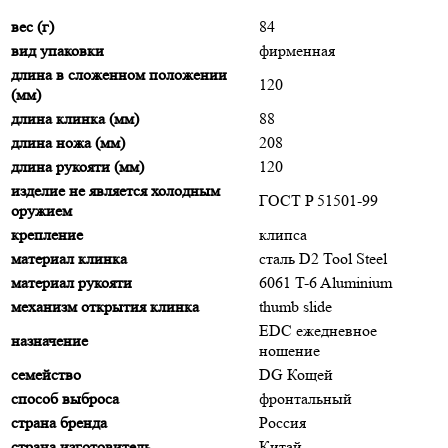
вес (г)
84
вид упаковки
фирменная
длина в сложенном положении
120
(мм)
длина клинка (мм)
88
длина ножа (мм)
208
длина рукояти (мм)
120
изделие не является холодным
ГОСТ P 51501-99
оружием
крепление
клипса
материал клинка
сталь D2 Tool Steel
материал рукояти
6061 T-6 Aluminium
механизм открытия клинка
thumb slide
EDC ежедневное
назначение
ношение
семейство
DG Кощей
способ выброса
фронтальный
страна бренда
Россия
страна изготовитель
Китай