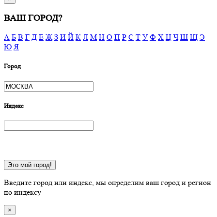
ВАШ ГОРОД?
А
Б
В
Г
Д
Е
Ж
З
И
Й
К
Л
М
Н
О
П
Р
С
Т
У
Ф
Х
Ц
Ч
Ш
Щ
Э
Ю
Я
Город
Индекс
Это мой город!
Введите город или индекс, мы определим ваш город и регион
по индексу
×