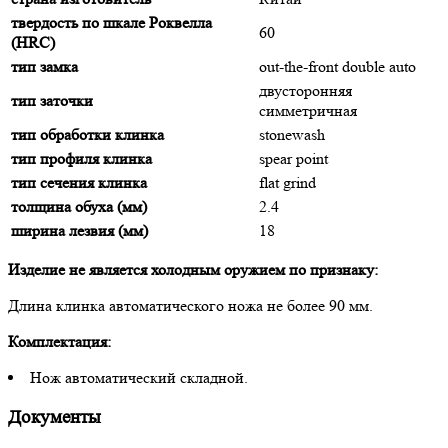
твердость по шкале Роквелла
60
(HRC)
тип замка
out-the-front double auto
двусторонняя
тип заточки
симметричная
тип обработки клинка
stonewash
тип профиля клинка
spear point
тип сечения клинка
flat grind
толщина обуха (мм)
2.4
ширина лезвия (мм)
18
Изделие не является холодным оружием по признаку:
Длина клинка автоматического ножа не более 90 мм.
Комплектация:
Нож автоматический складной.
Документы