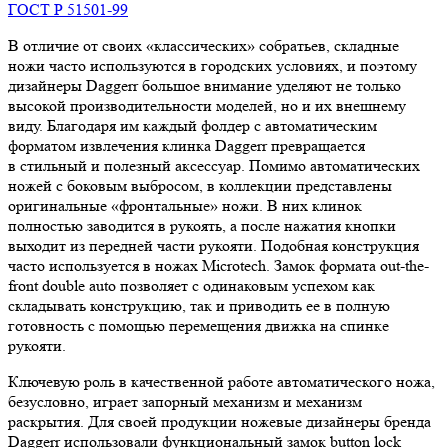
ГОСТ Р 51501-99
В отличие от своих «классических» собратьев, складные
ножи часто используются в городских условиях, и поэтому
дизайнеры Daggerr большое внимание уделяют не только
высокой производительности моделей, но и их внешнему
виду. Благодаря им каждый фолдер с автоматическим
форматом извлечения клинка Daggerr превращается
в стильный и полезный аксессуар. Помимо автоматических
ножей с боковым выбросом, в коллекции представлены
оригинальные «фронтальные» ножи. В них клинок
полностью заводится в рукоять, а после нажатия кнопки
выходит из передней части рукояти. Подобная конструкция
часто используется в ножах Microtech. Замок формата out-the-
front double auto позволяет с одинаковым успехом как
складывать конструкцию, так и приводить ее в полную
готовность с помощью перемещения движка на спинке
рукояти.
Ключевую роль в качественной работе автоматического ножа,
безусловно, играет запорный механизм и механизм
раскрытия. Для своей продукции ножевые дизайнеры бренда
Daggerr использовали функциональный замок button lock