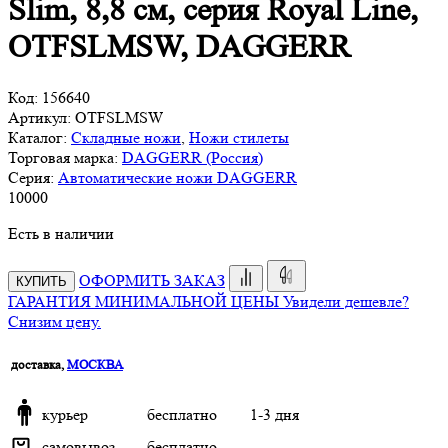
Slim, 8,8 см, серия Royal Line,
OTFSLMSW, DAGGERR
Код:
156640
Артикул:
OTFSLMSW
Каталог:
Складные ножи
,
Ножи стилеты
Торговая марка:
DAGGERR (Россия)
Серия:
Автоматические ножи DAGGERR
10
000
Есть в наличии
ОФОРМИТЬ ЗАКАЗ
КУПИТЬ
ГАРАНТИЯ МИНИМАЛЬНОЙ ЦЕНЫ
Увидели дешевле?
Снизим цену.
доставка,
МОСКВА
курьер
бесплатно
1-3 дня
самовывоз
бесплатно