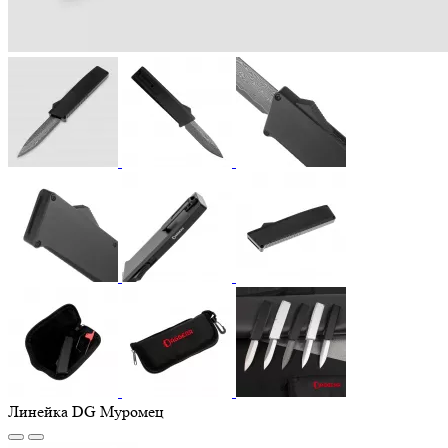
Линейка DG Муромец