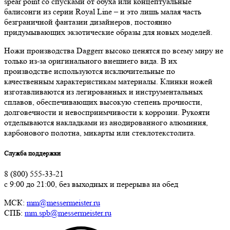
spear point со спусками от обуха или концептуальные
балисонги из серии Royal Line – и это лишь малая часть
безграничной фантазии дизайнеров, постоянно
придумывающих экзотические образы для новых моделей.
Ножи производства Daggerr высоко ценятся по всему миру не
только из-за оригинального внешнего вида. В их
производстве используются исключительные по
качественным характеристикам материалы. Клинки ножей
изготавливаются из легированных и инструментальных
сплавов, обеспечивающих высокую степень прочности,
долговечности и невосприимчивости к коррозии. Рукояти
отделываются накладками из анодированного алюминия,
карбонового полотна, микарты или стеклотекстолита.
Служба поддержки
8 (800) 555-33-21
с 9:00 до 21:00, без выходных и перерыва на обед
МСК:
mm@messermeister.ru
СПБ:
mm.spb@messermeister.ru