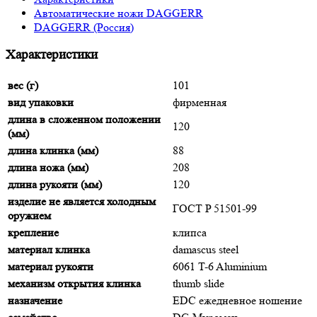
Автоматические ножи DAGGERR
DAGGERR (Россия)
Характеристики
вес (г)
101
вид упаковки
фирменная
длина в сложенном положении
120
(мм)
длина клинка (мм)
88
длина ножа (мм)
208
длина рукояти (мм)
120
изделие не является холодным
ГОСТ P 51501-99
оружием
крепление
клипса
материал клинка
damascus steel
материал рукояти
6061 T-6 Aluminium
механизм открытия клинка
thumb slide
назначение
EDC ежедневное ношение