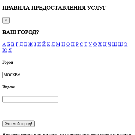
ПРАВИЛА ПРЕДОСТАВЛЕНИЯ УСЛУГ
×
ВАШ ГОРОД?
А
Б
В
Г
Д
Е
Ж
З
И
Й
К
Л
М
Н
О
П
Р
С
Т
У
Ф
Х
Ц
Ч
Ш
Щ
Э
Ю
Я
Город
Индекс
Это мой город!
Введите город или индекс, мы определим ваш город и регион