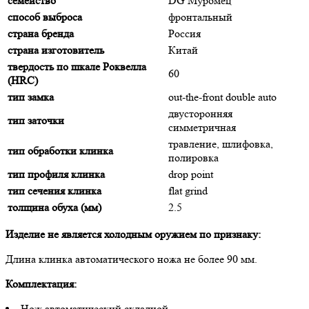
семейство
DG Муромец
способ выброса
фронтальный
страна бренда
Россия
страна изготовитель
Китай
твердость по шкале Роквелла
60
(HRC)
тип замка
out-the-front double auto
двусторонняя
тип заточки
симметричная
травление, шлифовка,
тип обработки клинка
полировка
тип профиля клинка
drop point
тип сечения клинка
flat grind
толщина обуха (мм)
2.5
Изделие не является холодным оружием по признаку:
Длина клинка автоматического ножа не более 90 мм.
Комплектация:
Нож автоматический складной.