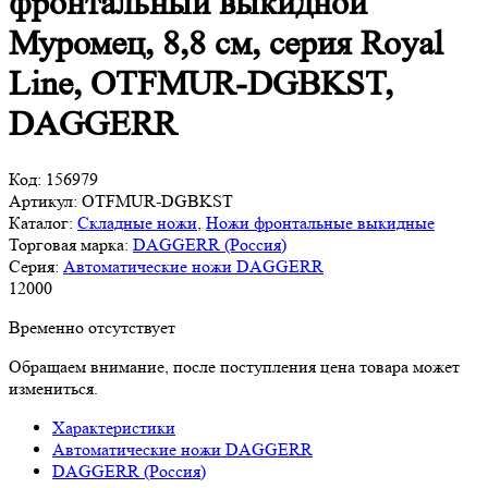
фронтальный выкидной
Муромец, 8,8 см, серия Royal
Line, OTFMUR-DGBKST,
DAGGERR
Код:
156979
Артикул:
OTFMUR-DGBKST
Каталог:
Складные ножи
,
Ножи фронтальные выкидные
Торговая марка:
DAGGERR (Россия)
Серия:
Автоматические ножи DAGGERR
12
000
Временно отсутствует
Обращаем внимание, после поступления цена товара может
измениться.
Характеристики
Автоматические ножи DAGGERR
DAGGERR (Россия)