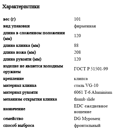
Характеристики
вес (г)
101
вид упаковки
фирменная
длина в сложенном положении
120
(мм)
длина клинка (мм)
88
длина ножа (мм)
208
длина рукояти (мм)
120
изделие не является холодным
ГОСТ P 51501-99
оружием
крепление
клипса
материал клинка
сталь VG-10
материал рукояти
6061 T-6 Aluminium
механизм открытия клинка
thumb slide
EDC ежедневное
назначение
ношение
семейство
DG Муромец
способ выброса
фронтальный