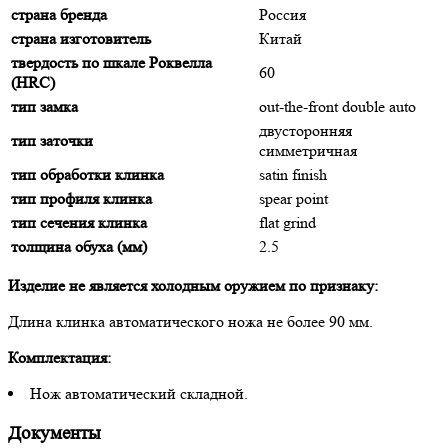
страна бренда
Россия
страна изготовитель
Китай
твердость по шкале Роквелла
60
(HRC)
тип замка
out-the-front double auto
двусторонняя
тип заточки
симметричная
тип обработки клинка
satin finish
тип профиля клинка
spear point
тип сечения клинка
flat grind
толщина обуха (мм)
2.5
Изделие не является холодным оружием по признаку:
Длина клинка автоматического ножа не более 90 мм.
Комплектация:
Нож автоматический складной.
Документы