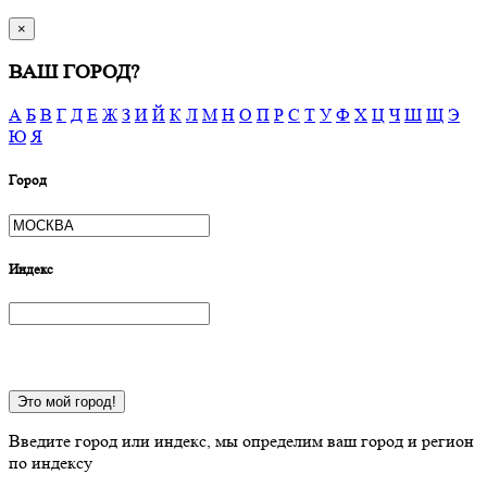
×
ВАШ ГОРОД?
А
Б
В
Г
Д
Е
Ж
З
И
Й
К
Л
М
Н
О
П
Р
С
Т
У
Ф
Х
Ц
Ч
Ш
Щ
Э
Ю
Я
Город
Индекс
Это мой город!
Введите город или индекс, мы определим ваш город и регион
по индексу