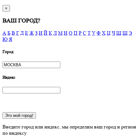
×
ВАШ ГОРОД?
А
Б
В
Г
Д
Е
Ж
З
И
Й
К
Л
М
Н
О
П
Р
С
Т
У
Ф
Х
Ц
Ч
Ш
Щ
Э
Ю
Я
Город
Индекс
Это мой город!
Введите город или индекс, мы определим ваш город и регион
по индексу