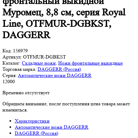
фронтальный выкидной
Муромец, 8,8 см, серия Royal
Line, OTFMUR-DGBKST,
DAGGERR
Код:
156979
Артикул:
OTFMUR-DGBKST
Каталог:
Складные ножи
,
Ножи фронтальные выкидные
Торговая марка:
DAGGERR (Россия)
Серия:
Автоматические ножи DAGGERR
12
000
Временно отсутствует
Обращаем внимание, после поступления цена товара может
измениться.
Характеристики
Автоматические ножи DAGGERR
DAGGERR (Россия)