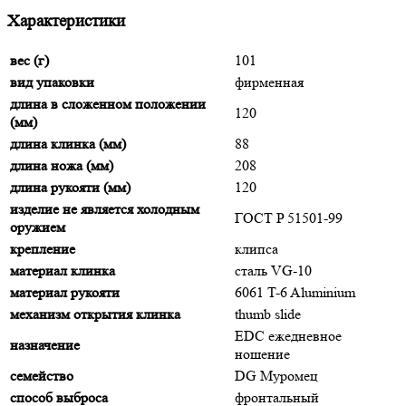
Характеристики
вес (г)
101
вид упаковки
фирменная
длина в сложенном положении
120
(мм)
длина клинка (мм)
88
длина ножа (мм)
208
длина рукояти (мм)
120
изделие не является холодным
ГОСТ P 51501-99
оружием
крепление
клипса
материал клинка
сталь VG-10
материал рукояти
6061 T-6 Aluminium
механизм открытия клинка
thumb slide
EDC ежедневное
назначение
ношение
семейство
DG Муромец
способ выброса
фронтальный