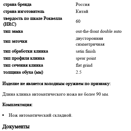
страна бренда
Россия
страна изготовитель
Китай
твердость по шкале Роквелла
60
(HRC)
тип замка
out-the-front double auto
двусторонняя
тип заточки
симметричная
тип обработки клинка
satin finish
тип профиля клинка
spear point
тип сечения клинка
flat grind
толщина обуха (мм)
2.5
Изделие не является холодным оружием по признаку:
Длина клинка автоматического ножа не более 90 мм.
Комплектация:
Нож автоматический складной.
Документы