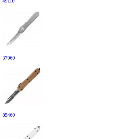
49
110
37
960
85
460