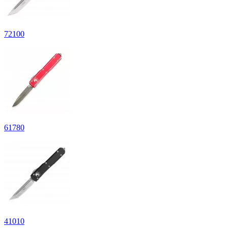
72
100
61
780
41
010