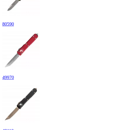
80
590
49
970