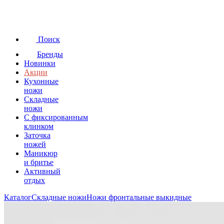
Поиск
Бренды
Новинки
Акции
Кухонные
ножи
Складные
ножи
C фиксированным
клинком
Заточка
ножей
Маникюр
и бритье
Активный
отдых
Каталог
Складные ножи
Ножи фронтальные выкидные