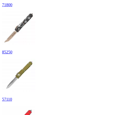
71
800
85
250
57
110