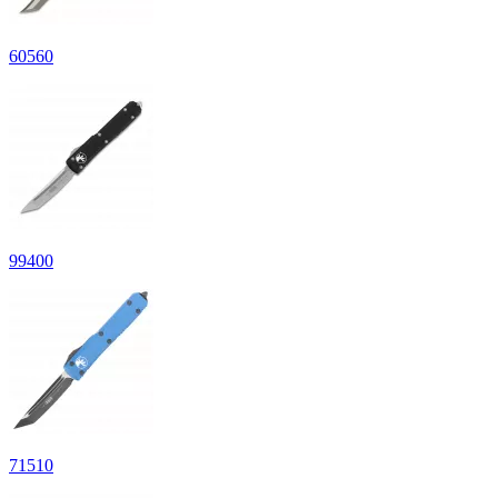
60
560
99
400
71
510