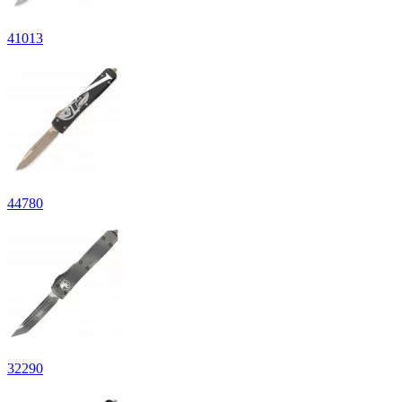
41
013
44
780
32
290