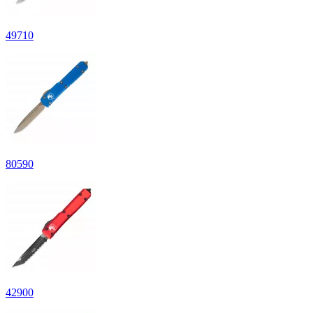
49
710
80
590
42
900