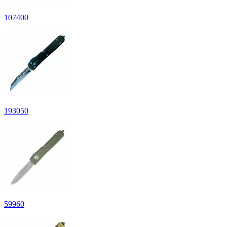
107
400
193
050
59
960