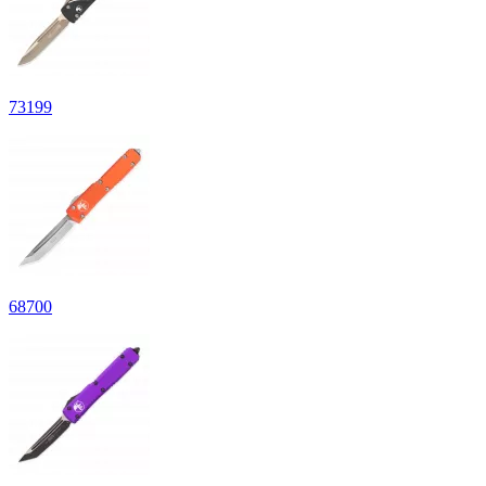
73
199
68
700