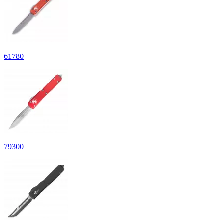
61
780
79
300