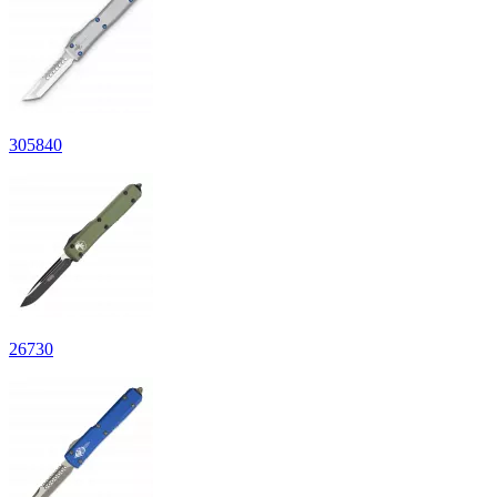
305
840
26
730