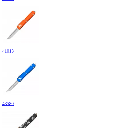
41
013
43
580