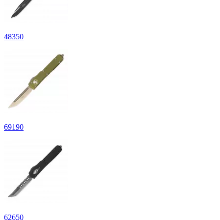
48
350
69
190
62
650