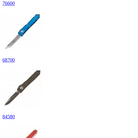
76
600
68
700
84
580