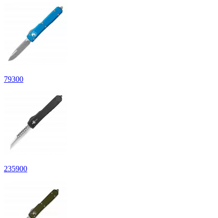
79
300
235
900