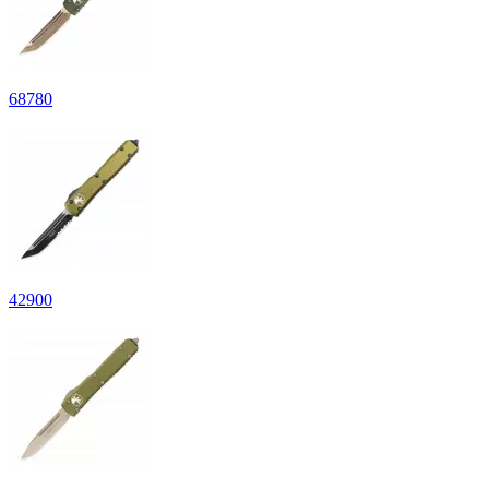
68
780
42
900