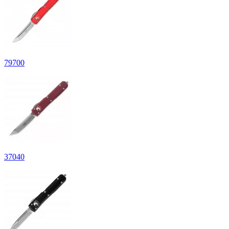
79
700
37
040