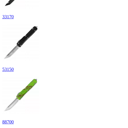
33
170
53
150
88
700