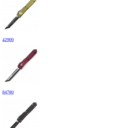
42
900
84
780