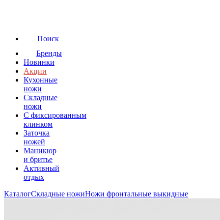
Поиск
Бренды
Новинки
Акции
Кухонные
ножи
Складные
ножи
C фиксированным
клинком
Заточка
ножей
Маникюр
и бритье
Активный
отдых
Каталог
Складные ножи
Ножи фронтальные выкидные