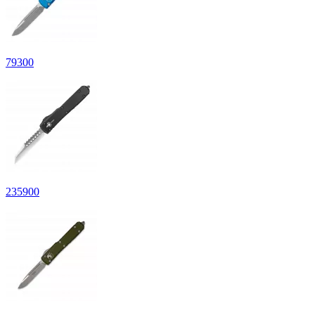
79
300
235
900