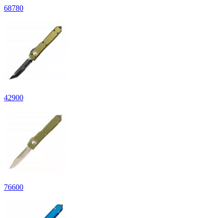
68
780
42
900
76
600