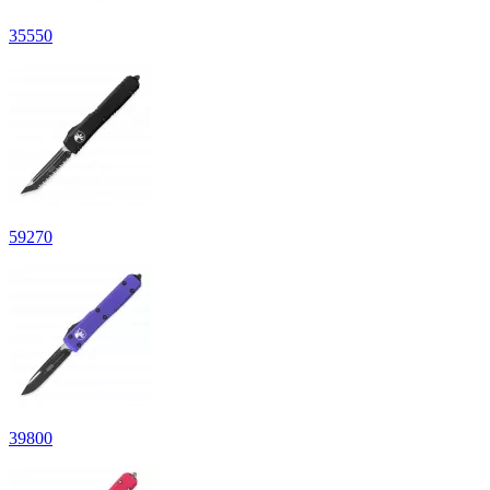
35
550
59
270
39
800