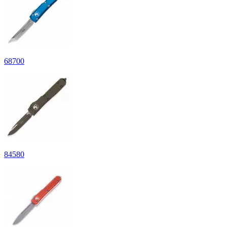
68
700
84
580