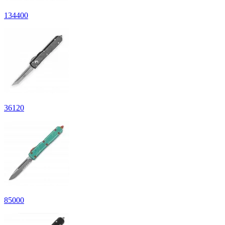
134
400
36
120
85
000