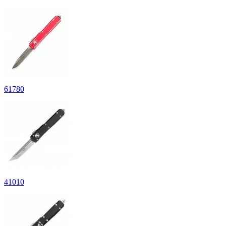
61
780
41
010