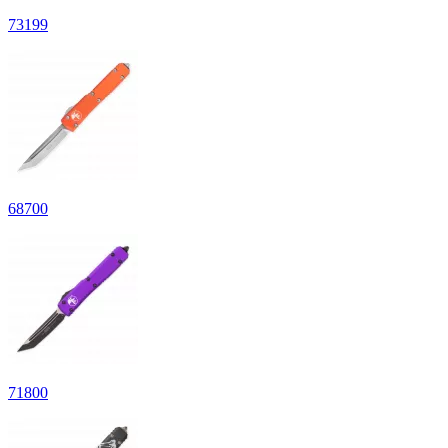
73
199
68
700
71
800