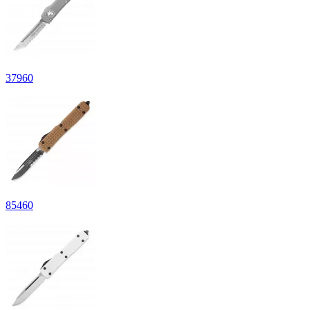
37
960
85
460