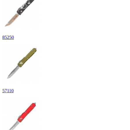
85
250
57
110