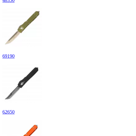
48
350
69
190
62
650