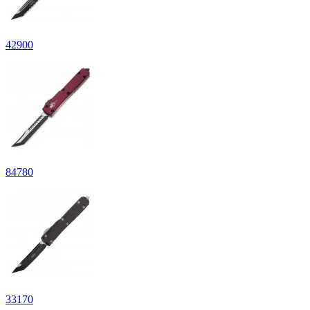
42
900
84
780
33
170