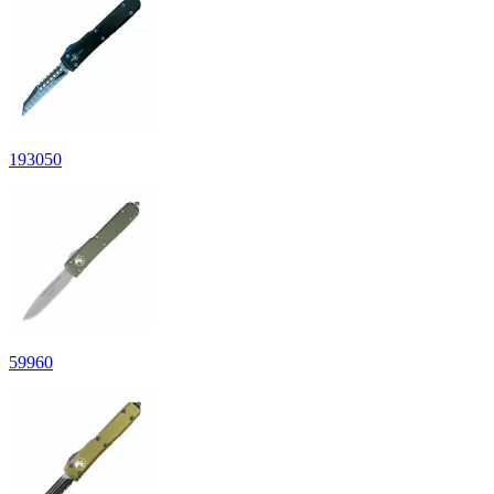
193
050
59
960