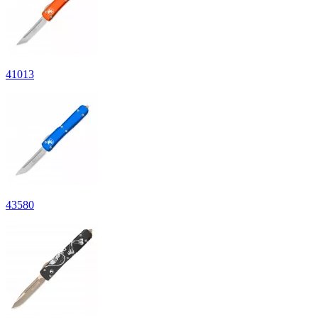
41
013
43
580