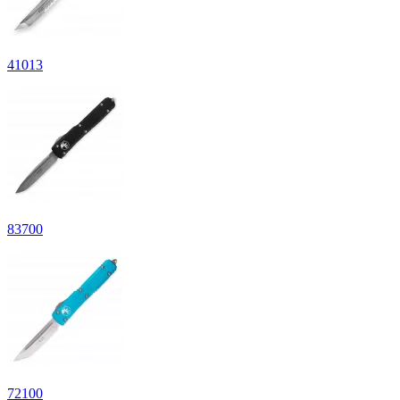
41
013
83
700
72
100