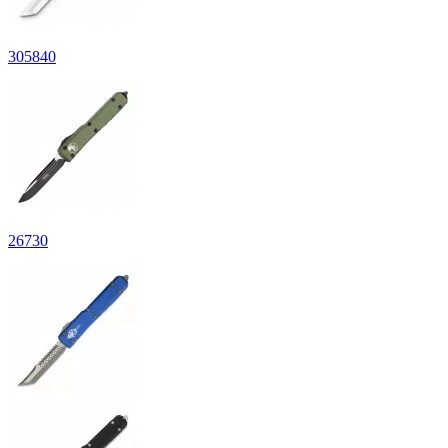
305
840
26
730