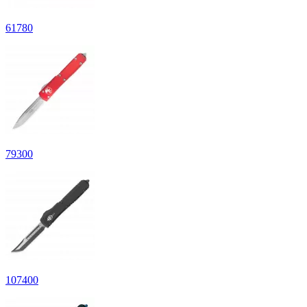
61
780
79
300
107
400