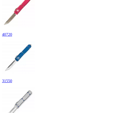
40
720
31
550