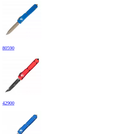
80
590
42
900