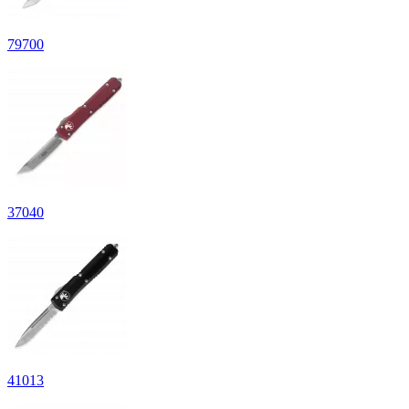
79
700
37
040
41
013