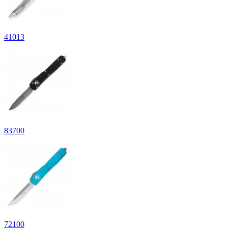
41
013
83
700
72
100