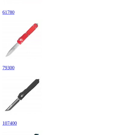
61
780
79
300
107
400