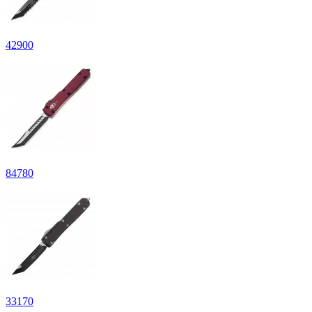
42
900
84
780
33
170