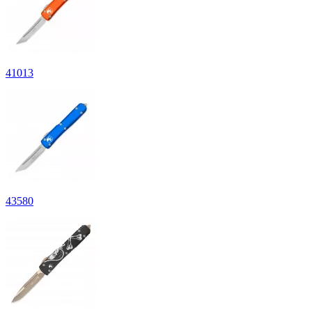
41
013
43
580