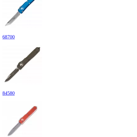
68
700
84
580