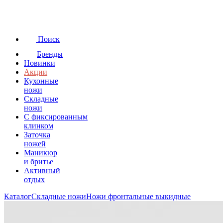
Поиск
Бренды
Новинки
Акции
Кухонные
ножи
Складные
ножи
C фиксированным
клинком
Заточка
ножей
Маникюр
и бритье
Активный
отдых
Каталог
Складные ножи
Ножи фронтальные выкидные