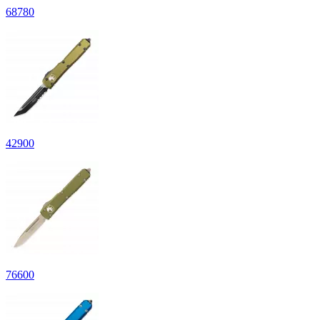
68
780
42
900
76
600