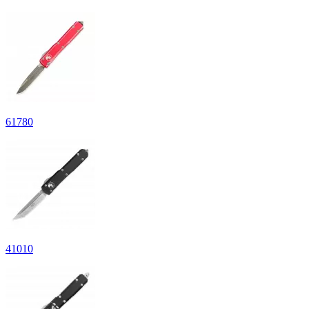
61
780
41
010