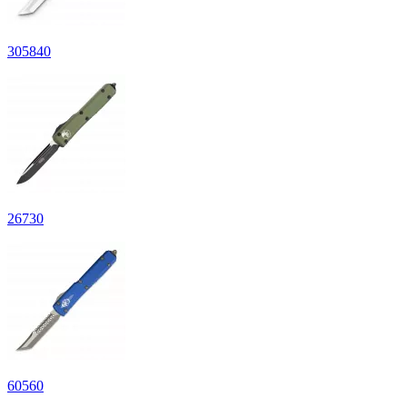
305
840
26
730
60
560