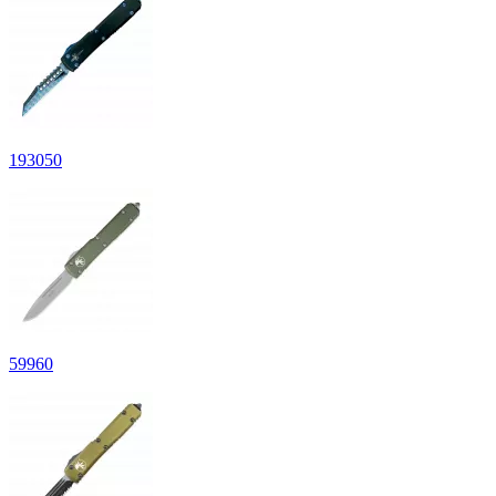
193
050
59
960