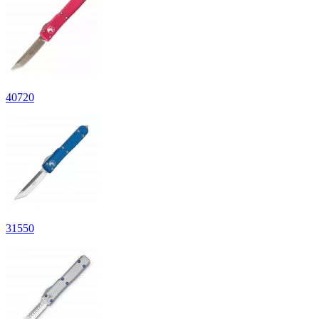
40
720
31
550