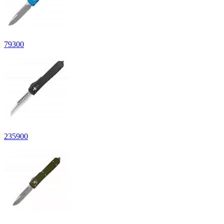
79
300
235
900