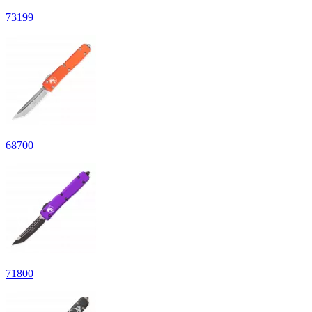
73
199
68
700
71
800