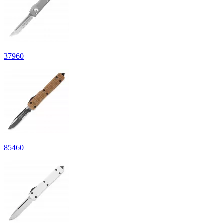
37
960
85
460