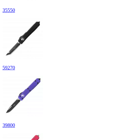
35
550
59
270
39
800