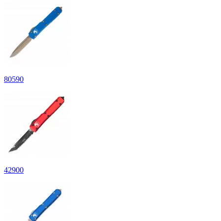
80
590
42
900