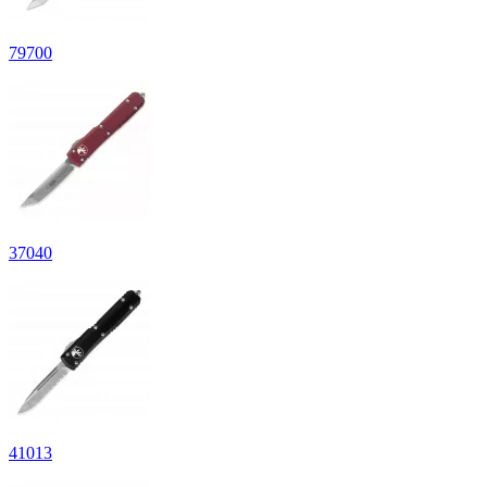
79
700
37
040
41
013