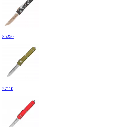
85
250
57
110