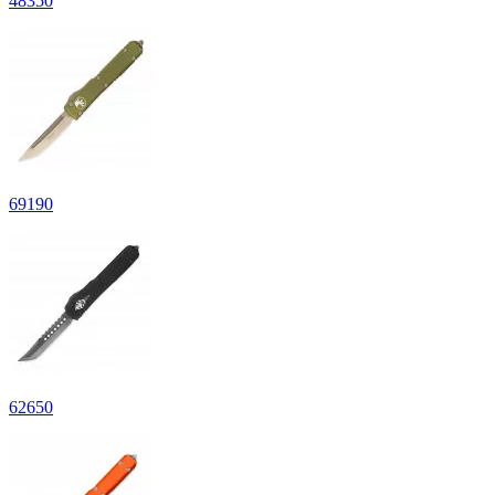
48
350
69
190
62
650