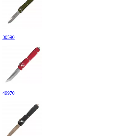
80
590
49
970