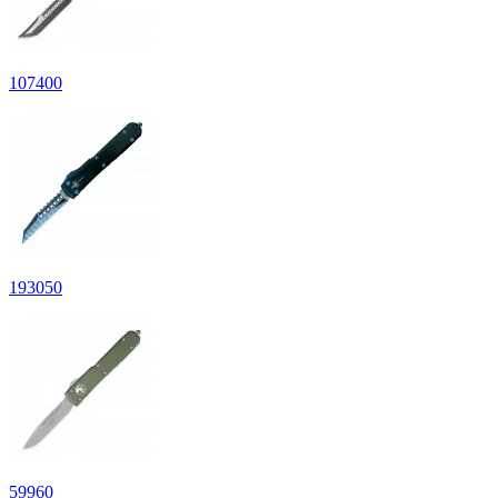
107
400
193
050
59
960