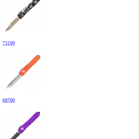
73
199
68
700