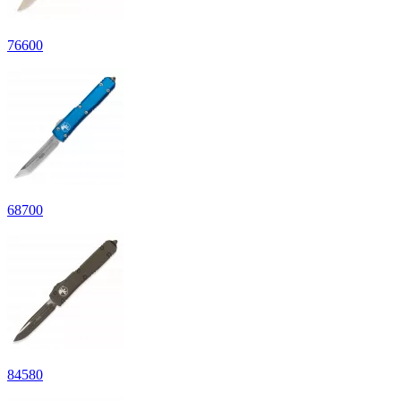
76
600
68
700
84
580