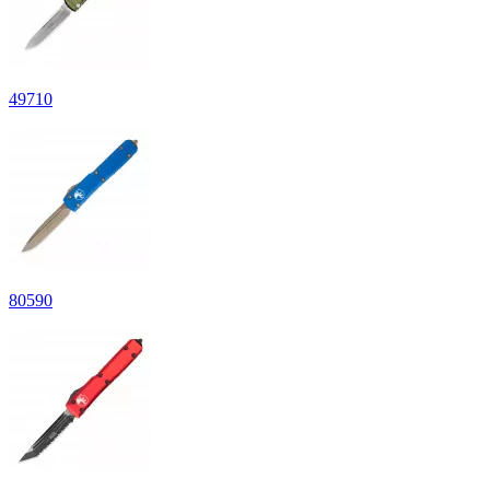
49
710
80
590