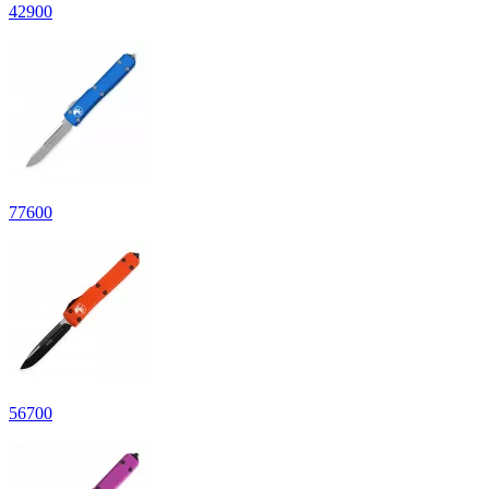
42
900
77
600
56
700