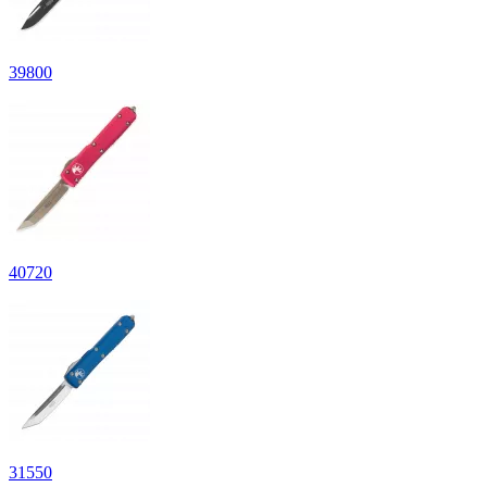
39
800
40
720
31
550