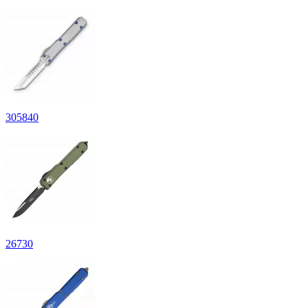
305
840
26
730