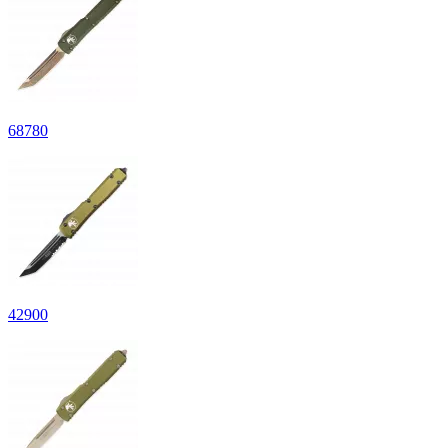
68
780
42
900