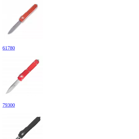
61
780
79
300