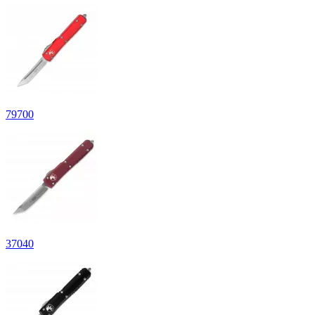
79
700
37
040