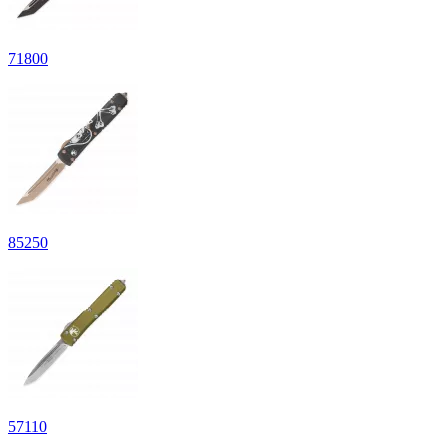
71
800
85
250
57
110