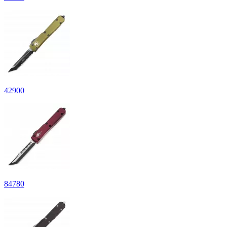
42
900
84
780