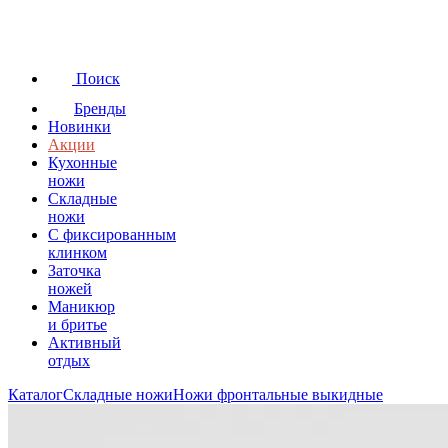
Поиск
Бренды
Новинки
Акции
Кухонные
ножи
Складные
ножи
C фиксированным
клинком
Заточка
ножей
Маникюр
и бритье
Активный
отдых
Каталог
Складные ножи
Ножи фронтальные выкидные