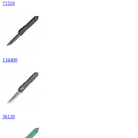
71
510
134
400
36
120