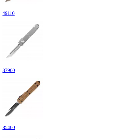
49
110
37
960
85
460