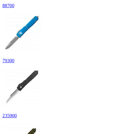
88
700
79
300
235
900