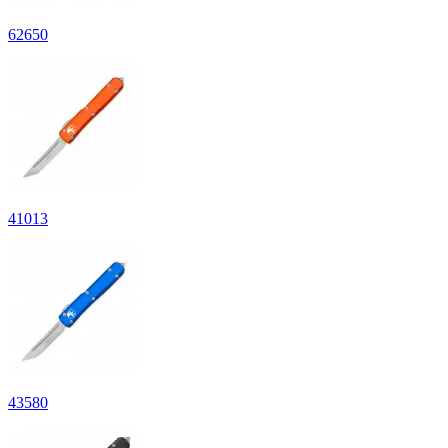
62
650
41
013
43
580