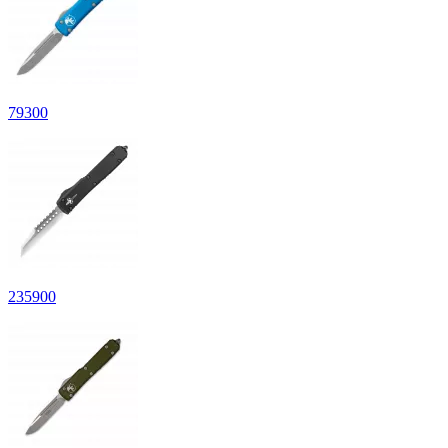
79
300
235
900