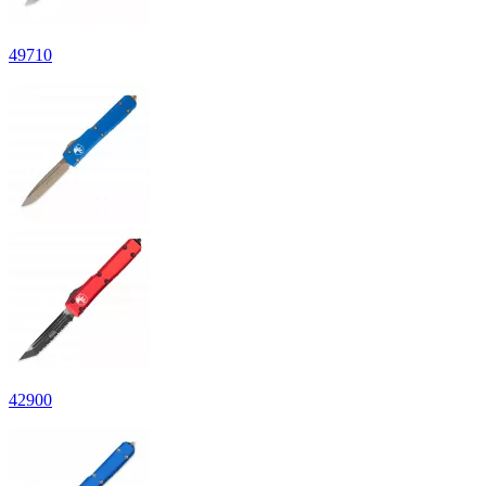
49
710
42
900