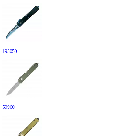
193
050
59
960