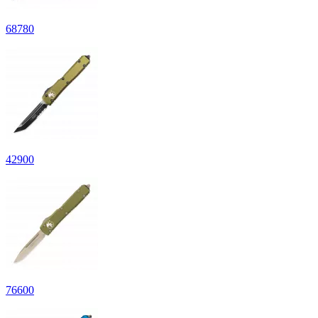
68
780
42
900
76
600