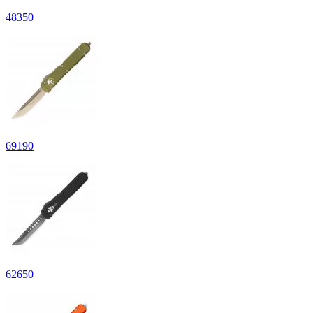
48
350
69
190
62
650