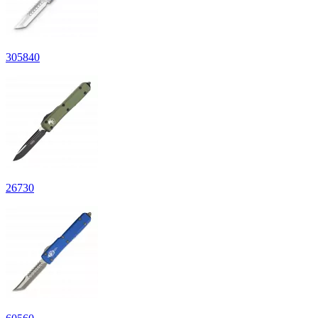
305
840
26
730