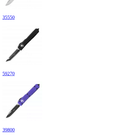
35
550
59
270
39
800