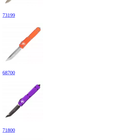
73
199
68
700
71
800