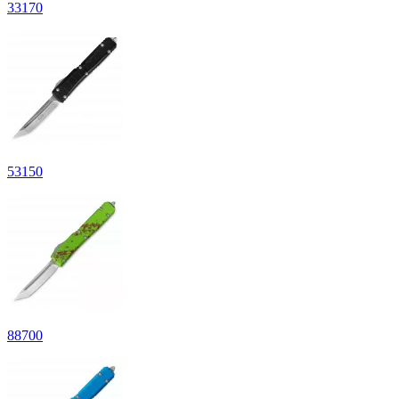
33
170
53
150
88
700