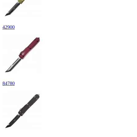
42
900
84
780