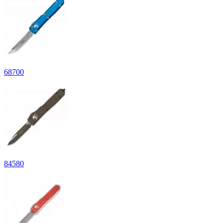
68
700
84
580