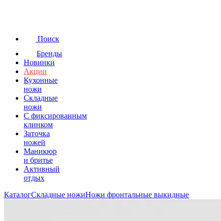
Поиск
Бренды
Новинки
Акции
Кухонные
ножи
Складные
ножи
C фиксированным
клинком
Заточка
ножей
Маникюр
и бритье
Активный
отдых
Каталог
Складные ножи
Ножи фронтальные выкидные