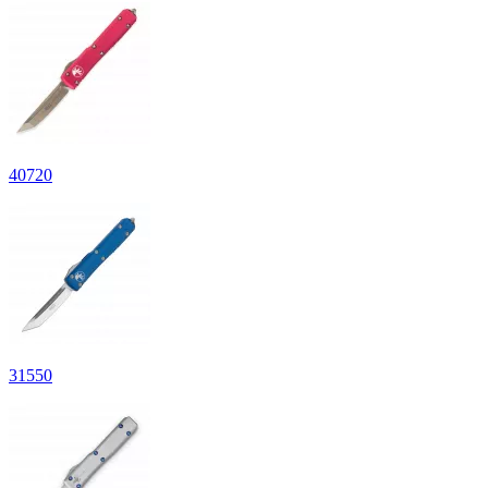
40
720
31
550