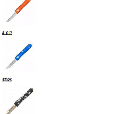
41
013
43
580