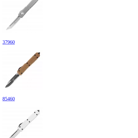
37
960
85
460