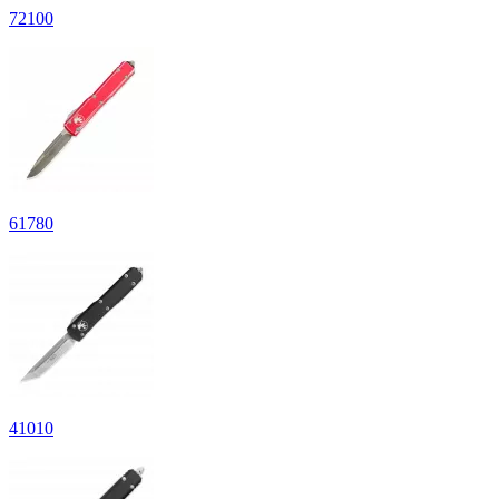
72
100
61
780
41
010