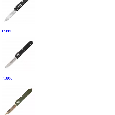
65
880
71
800