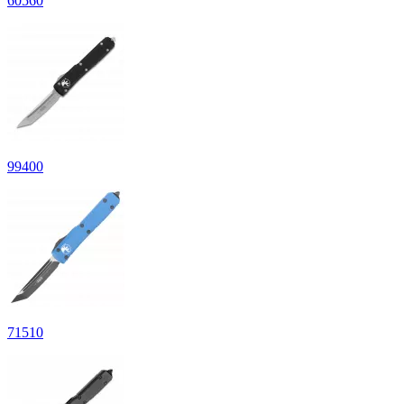
60
560
99
400
71
510