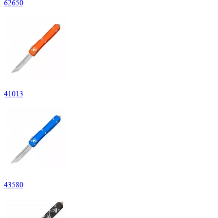
62
650
41
013
43
580