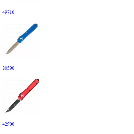
49
710
80
590
42
900