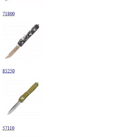
71
800
85
250
57
110