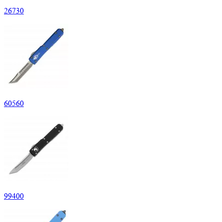
26
730
60
560
99
400