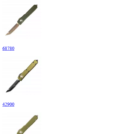
68
780
42
900