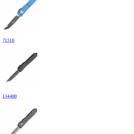
71
510
134
400