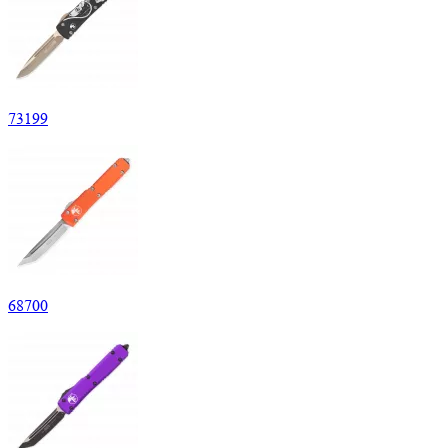
73
199
68
700