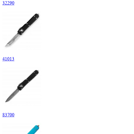
32
290
41
013
83
700