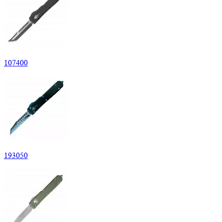
107
400
193
050