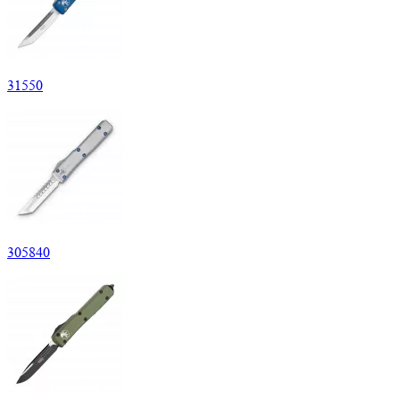
31
550
305
840