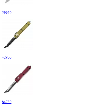
59
960
42
900
84
780