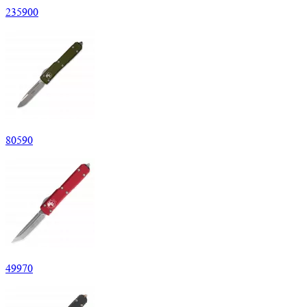
235
900
80
590
49
970