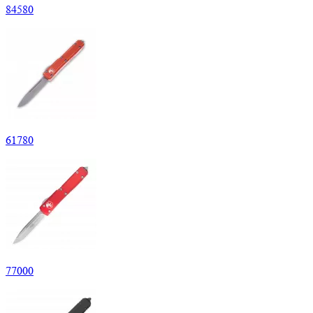
84
580
61
780
77
000