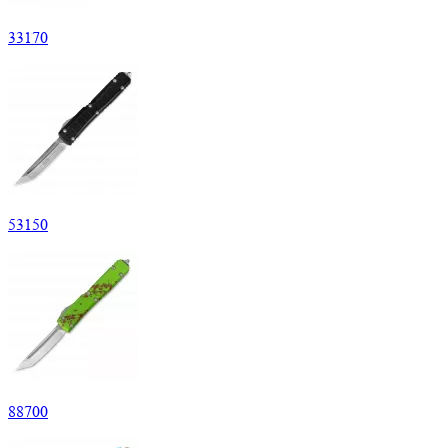
33
170
53
150
88
700