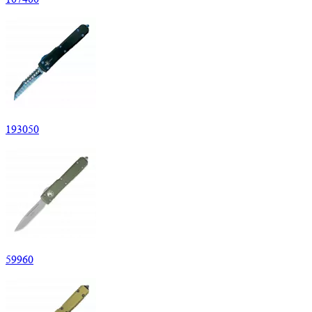
193
050
59
960