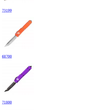
73
199
68
700
71
800