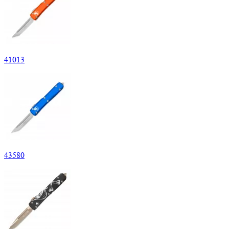
41
013
43
580