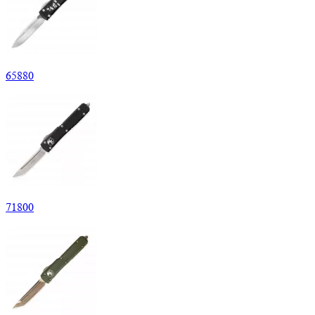
65
880
71
800