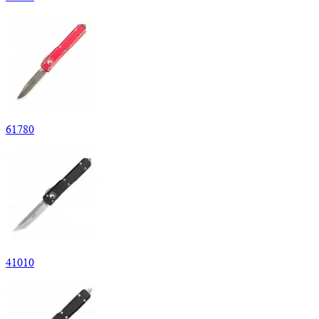
61
780
41
010