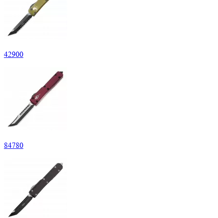
42
900
84
780