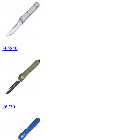
305
840
26
730