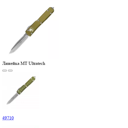
Линейка MT Ultratech
49
710