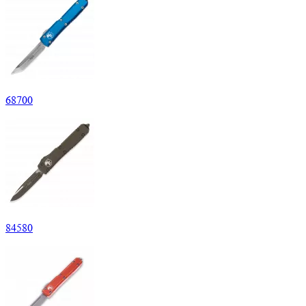
68
700
84
580