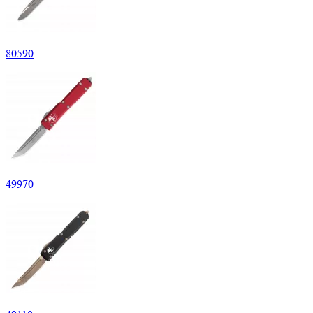
80
590
49
970