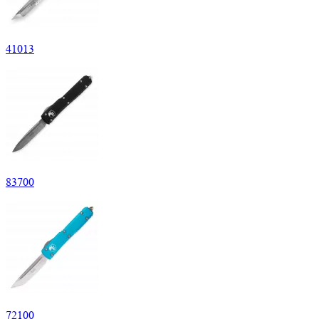
41
013
83
700
72
100