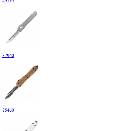
49
110
37
960
85
460