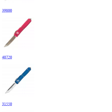
39
800
40
720
31
550