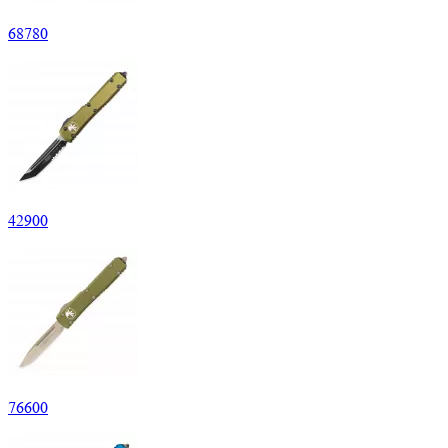
68
780
42
900
76
600