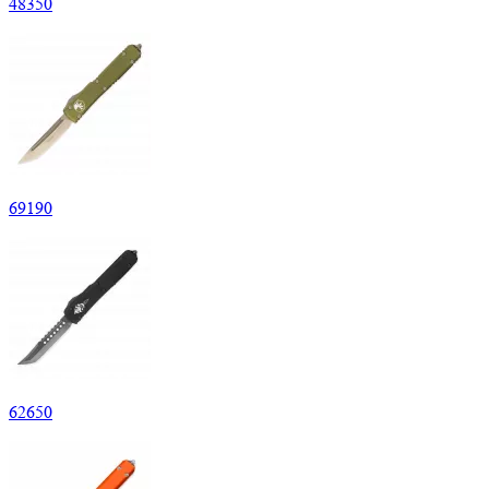
48
350
69
190
62
650