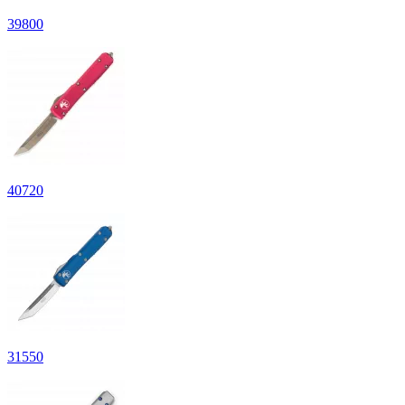
39
800
40
720
31
550