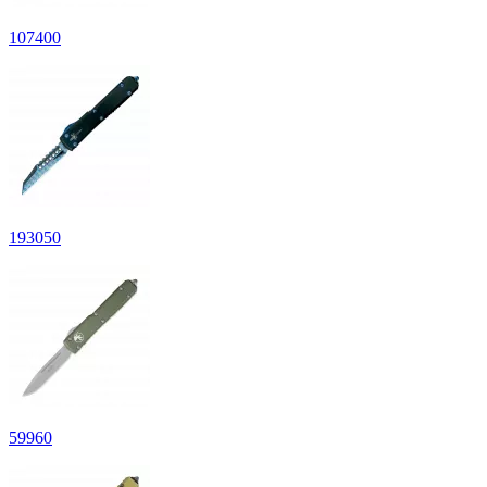
107
400
193
050
59
960