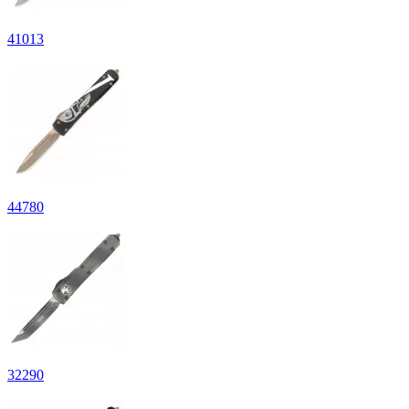
41
013
44
780
32
290