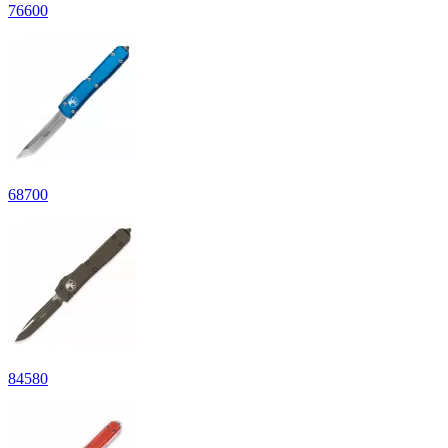
76
600
68
700
84
580