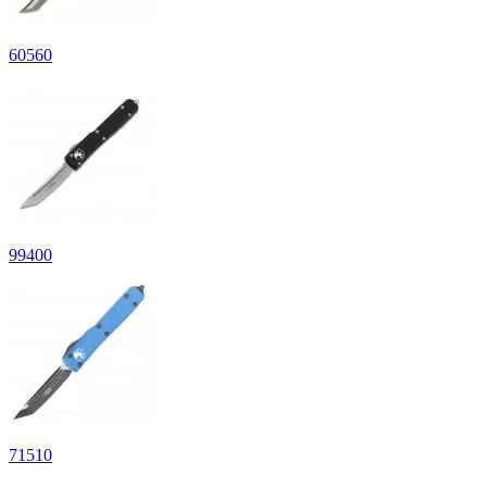
60
560
99
400
71
510