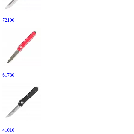
72
100
61
780
41
010