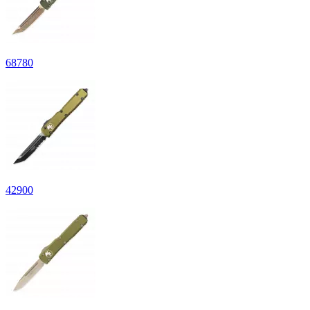
68
780
42
900