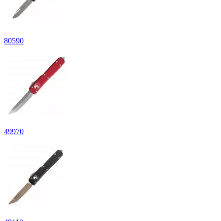
80
590
49
970