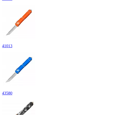
41
013
43
580