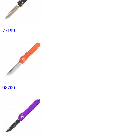
73
199
68
700