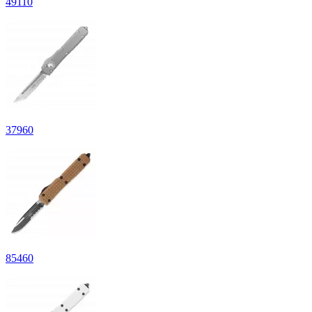
49
110
37
960
85
460