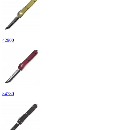
42
900
84
780