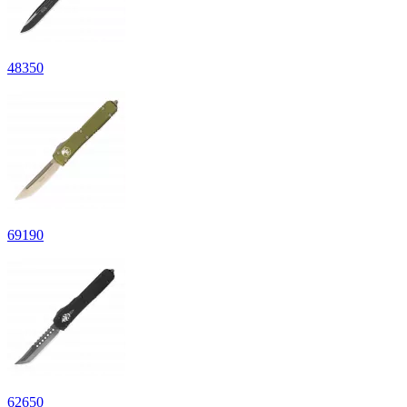
48
350
69
190
62
650