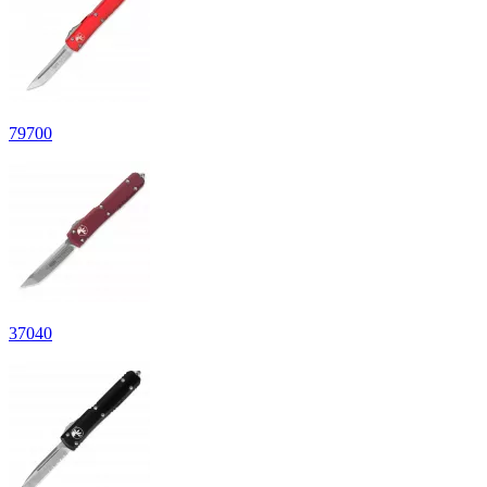
79
700
37
040