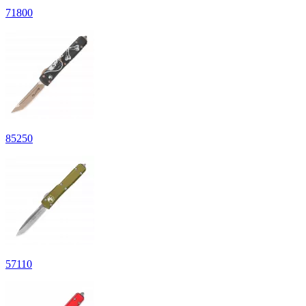
71
800
85
250
57
110