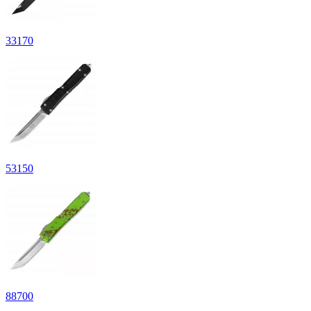
33
170
53
150
88
700