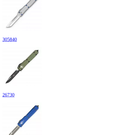
305
840
26
730