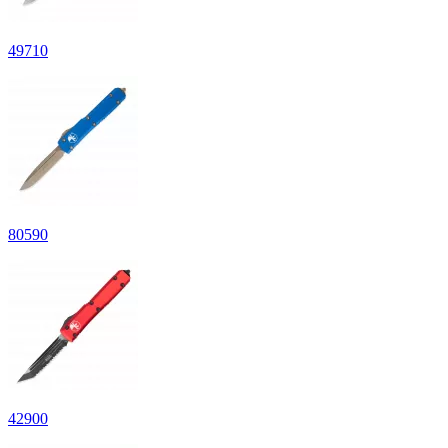
49
710
80
590
42
900