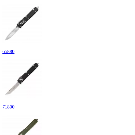
65
880
71
800