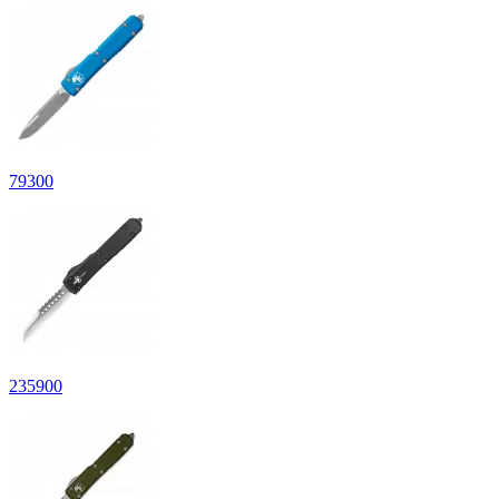
79
300
235
900