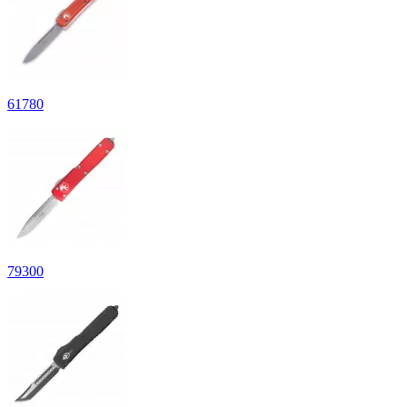
61
780
79
300