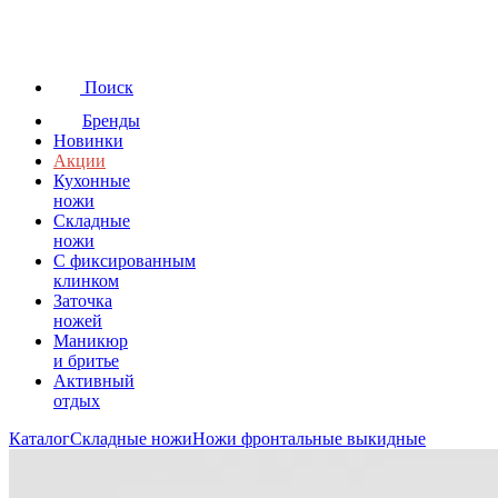
Поиск
Бренды
Новинки
Акции
Кухонные
ножи
Складные
ножи
C фиксированным
клинком
Заточка
ножей
Маникюр
и бритье
Активный
отдых
Каталог
Складные ножи
Ножи фронтальные выкидные