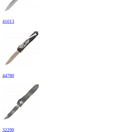
41
013
44
780
32
290