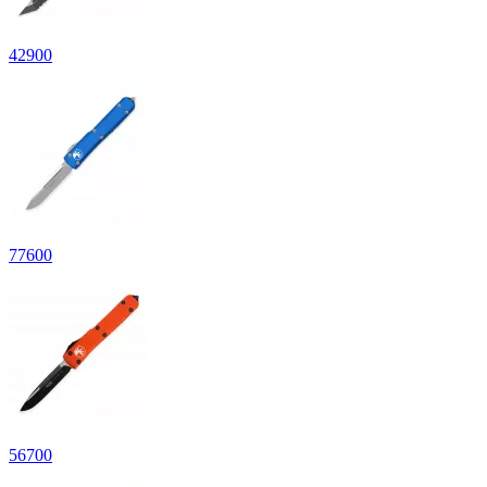
42
900
77
600
56
700