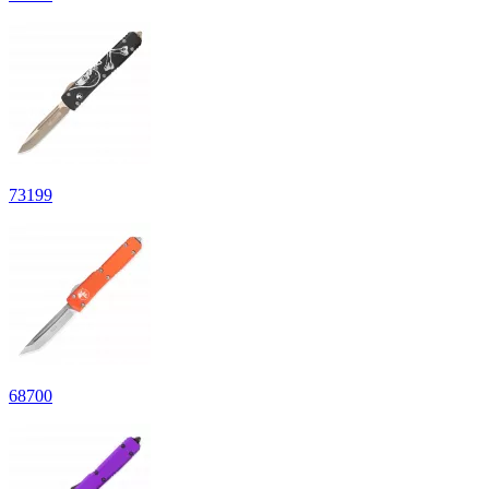
73
199
68
700