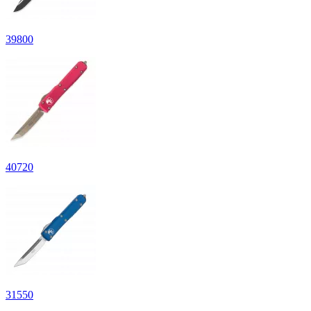
39
800
40
720
31
550