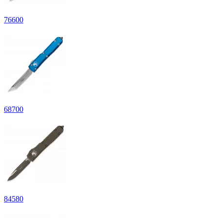
76
600
68
700
84
580