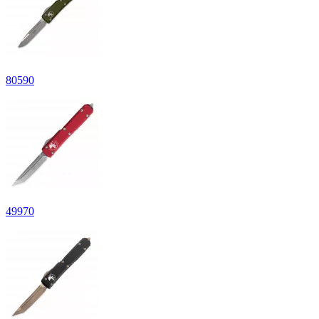
80
590
49
970