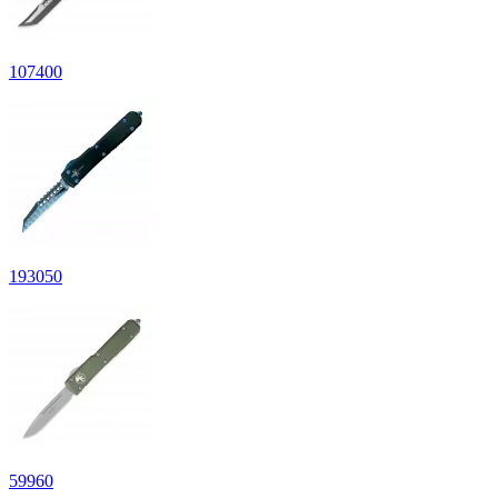
107
400
193
050
59
960