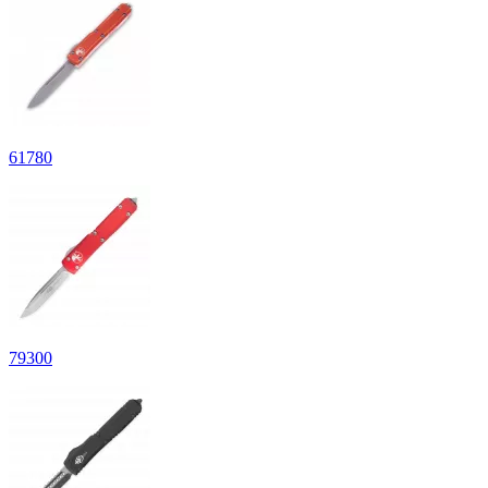
61
780
79
300