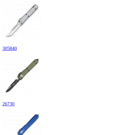
305
840
26
730