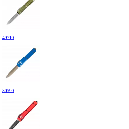
49
710
80
590