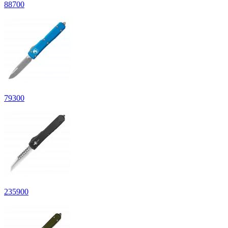
88
700
79
300
235
900