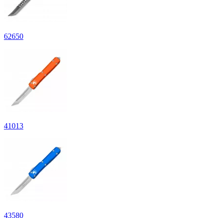
62
650
41
013
43
580