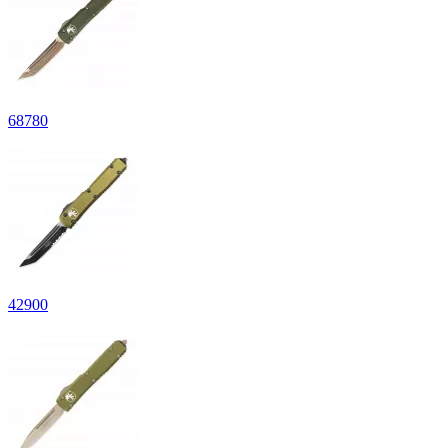
68
780
42
900