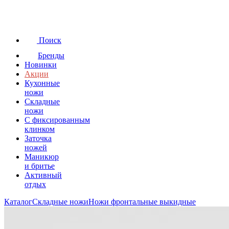
Поиск
Бренды
Новинки
Акции
Кухонные
ножи
Складные
ножи
C фиксированным
клинком
Заточка
ножей
Маникюр
и бритье
Активный
отдых
Каталог
Складные ножи
Ножи фронтальные выкидные