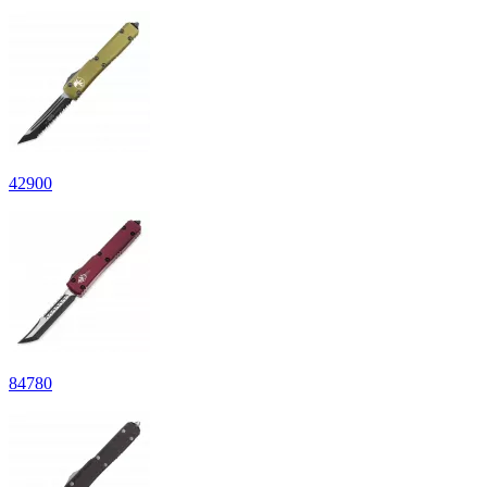
42
900
84
780