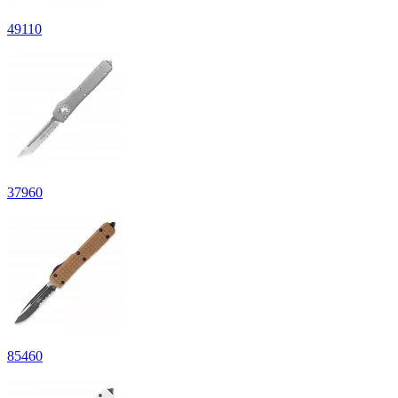
49
110
37
960
85
460