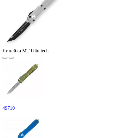
Линейка MT Ultratech
49
710