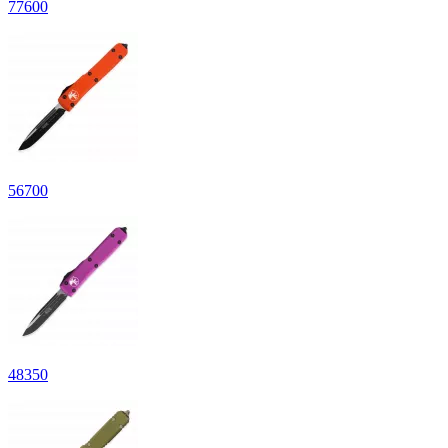
77
600
56
700
48
350