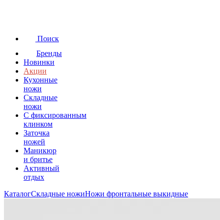
Поиск
Бренды
Новинки
Акции
Кухонные
ножи
Складные
ножи
C фиксированным
клинком
Заточка
ножей
Маникюр
и бритье
Активный
отдых
Каталог
Складные ножи
Ножи фронтальные выкидные