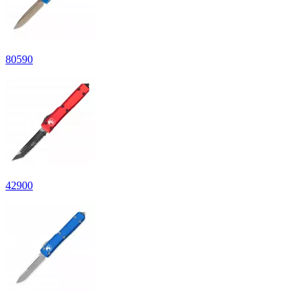
80
590
42
900