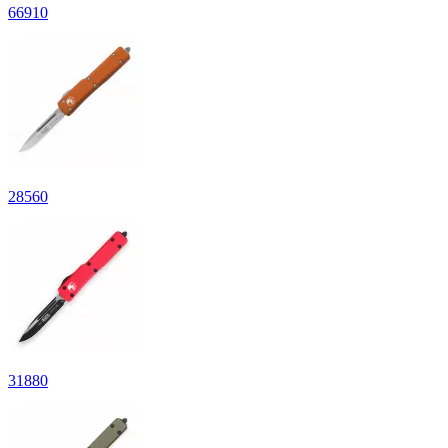
66
910
28
560
31
880