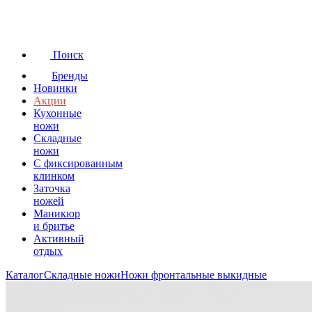
Поиск
Бренды
Новинки
Акции
Кухонные
ножи
Складные
ножи
C фиксированным
клинком
Заточка
ножей
Маникюр
и бритье
Активный
отдых
Каталог
Складные ножи
Ножи фронтальные выкидные