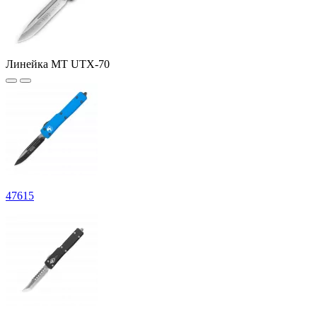
Линейка MT UTX-70
47
615