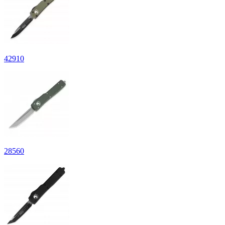
42
910
28
560