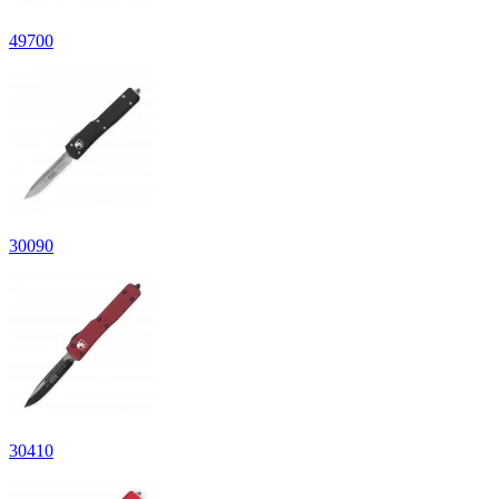
49
700
30
090
30
410