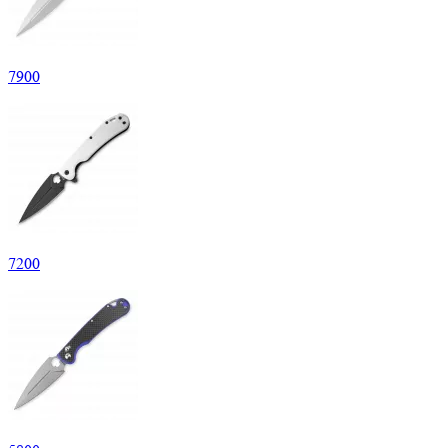
7
900
7
200