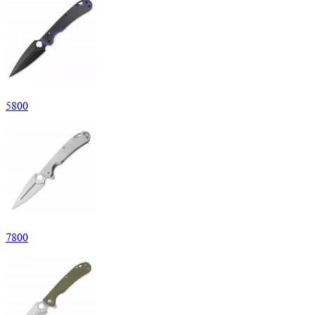
5
800
7
800