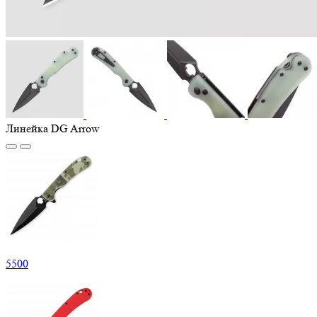
Линейка DG Arrow
5
500