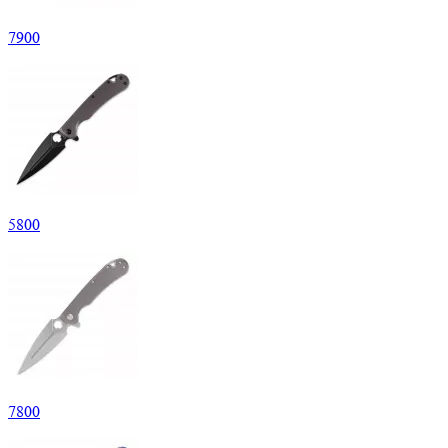
7
900
5
800
7
800