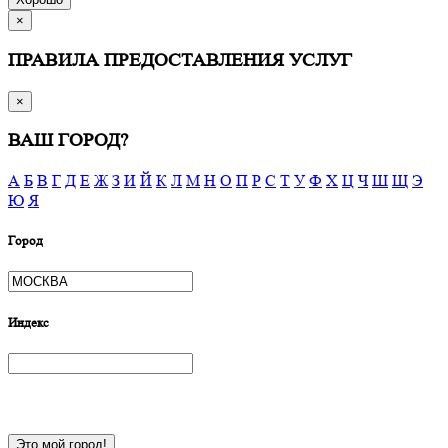
×
ПРАВИЛА ПРЕДОСТАВЛЕНИЯ УСЛУГ
×
ВАШ ГОРОД?
А
Б
В
Г
Д
Е
Ж
З
И
Й
К
Л
М
Н
О
П
Р
С
Т
У
Ф
Х
Ц
Ч
Ш
Щ
Э
Ю
Я
Город
Индекс
Это мой город!