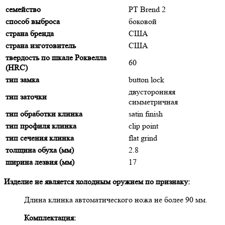
семейство
PT Brend 2
способ выброса
боковой
страна бренда
США
страна изготовитель
США
твердость по шкале Роквелла
60
(HRC)
тип замка
button lock
двусторонняя
тип заточки
симметричная
тип обработки клинка
satin finish
тип профиля клинка
clip point
тип сечения клинка
flat grind
толщина обуха (мм)
2.8
ширина лезвия (мм)
17
Изделие не является холодным оружием по признаку:
Длина клинка автоматического ножа не более 90 мм.
Комплектация: