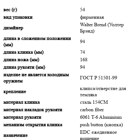
вес (г)
54
вид упаковки
фирменная
Walter Brend (Уолтер
дизайнер
Брэнд)
длина в сложенном положении
94
(мм)
длина клинка (мм)
74
длина ножа (мм)
168
длина рукояти (мм)
94
изделие не является холодным
ГОСТ P 51501-99
оружием
клипса/отверстие для
крепление
темляка
материал клинка
сталь 154CM
материал накладок рукояти
carbon fiber
материал рукояти
6061 T-6 Aluminium
механизм открытия клинка
push button (кнопка)
EDC ежедневное
назначение
ношение