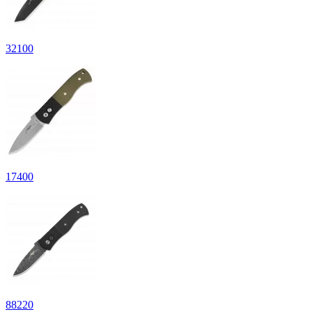
32
100
17
400
88
220