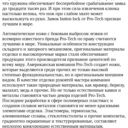
что пружина обеспечивает бесперебойное срабатывание замка
до тридцати тысяч раз. И при этом сила извлечения клинка
настолько велика, что нож при слабом хвате может
выскользнуть из руки. Замок button lock от Pro-Tech признан
лучшим в мире.
Автоматические ножи с боковым выбросом лезвия от
всемирно известного бренда Pro-Tech по праву считаются
лучшими в мире. Уникальные особенности конструкции
складного и запорного механизмов, оригинальные материалы
отделки и высокопрочные марки стали обеспечивают
продукции этого производителя признание ценителей по
всему миру. Американская компания Pro-Tech создает ножи,
которые выделяются среди прочих не только высокой
степенью функциональностью, но и оригинальным внешним
видом. В качестве отделки рукоятей мастера компании
используют такие природные материалы, как мрамор, бирюзу,
малахит, медь и прочие. Но не только естественные камни и
металлы становятся частью декора изделий Pro-Tech.
Последние разработки в сфере полимерных пластмасс и
создания сплавов металлов становятся не менее красивыми
элементами отделки. Эластомеры, термопласты,
алюминиевые сплавы, стеклотекстолиты и прочие композиты,
градиентно окрашенные и текстурированные, составляют
неплохую конкуренцию естественным материалам.