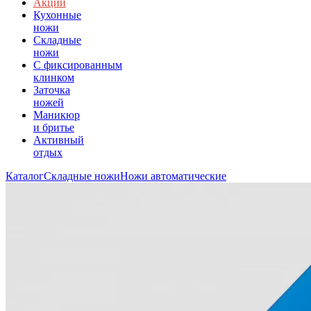
Акции
Кухонные
ножи
Складные
ножи
C фиксированным
клинком
Заточка
ножей
Маникюр
и бритье
Активный
отдых
Каталог
Складные ножи
Ножи автоматические