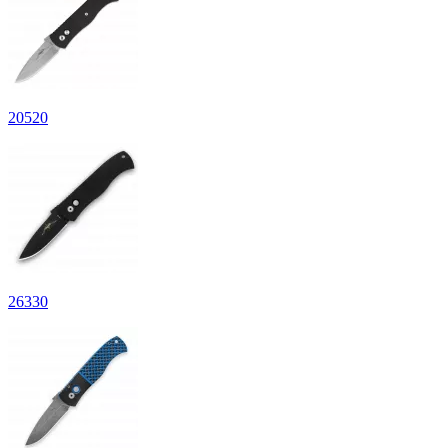
20
520
26
330