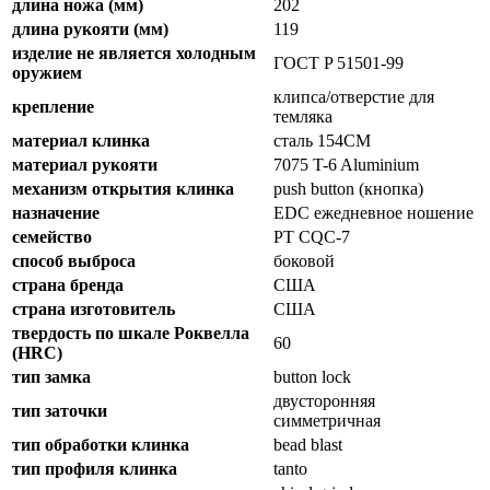
длина ножа (мм)
202
длина рукояти (мм)
119
изделие не является холодным
ГОСТ P 51501-99
оружием
клипса/отверстие для
крепление
темляка
материал клинка
сталь 154CM
материал рукояти
7075 T-6 Aluminium
механизм открытия клинка
push button (кнопка)
назначение
EDC ежедневное ношение
семейство
PT CQC-7
способ выброса
боковой
страна бренда
США
страна изготовитель
США
твердость по шкале Роквелла
60
(HRC)
тип замка
button lock
двусторонняя
тип заточки
симметричная
тип обработки клинка
bead blast
тип профиля клинка
tanto