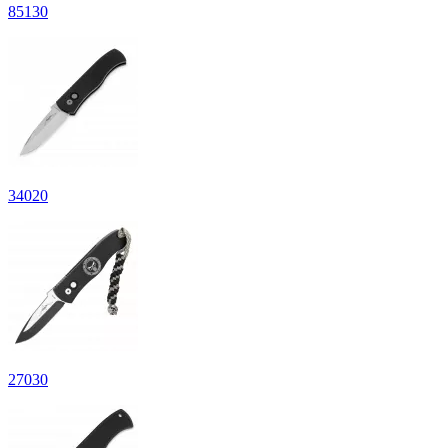
85
130
34
020
27
030