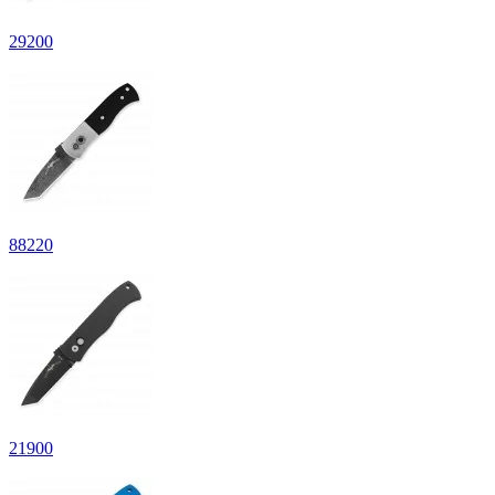
29
200
88
220
21
900