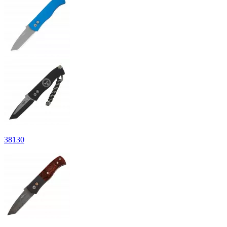
38
130