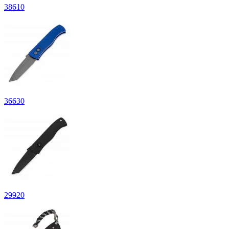
38
610
36
630
29
920