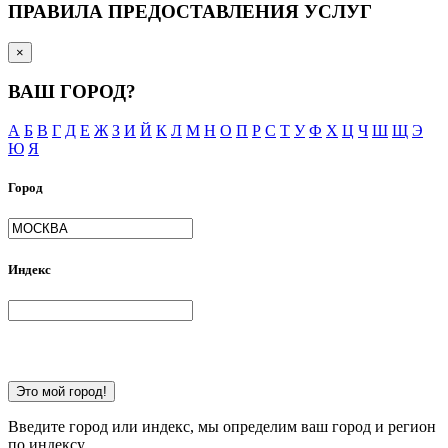
ПРАВИЛА ПРЕДОСТАВЛЕНИЯ УСЛУГ
×
ВАШ ГОРОД?
А
Б
В
Г
Д
Е
Ж
З
И
Й
К
Л
М
Н
О
П
Р
С
Т
У
Ф
Х
Ц
Ч
Ш
Щ
Э
Ю
Я
Город
Индекс
Это мой город!
Введите город или индекс, мы определим ваш город и регион
по индексу