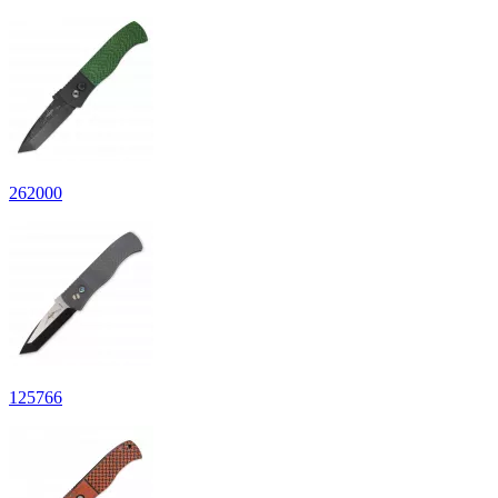
262
000
125
766