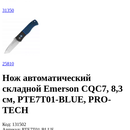
31
350
25
810
Нож автоматический
складной Emerson CQC7, 8,3
см, PTE7T01-BLUE, PRO-
TECH
Код:
131502
Артикул:
PTE7T01-BLUE