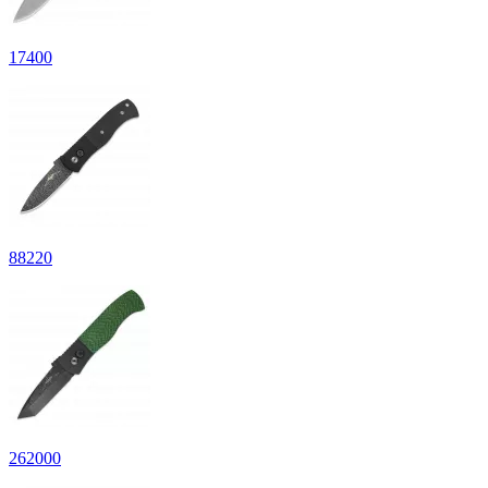
17
400
88
220
262
000