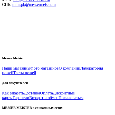
СПБ:
mm.spb@messermeister.ru
Messer Meister
Наши магазины
Фото магазинов
О компании
Лаборатория
ножей
Тесты ножей
Для покупателей
Как заказать
Доставка
Оплата
Дисконтные
карты
Гарантии
Возврат и обмен
Пожаловаться
MESSER MEISTER в социальных сетях