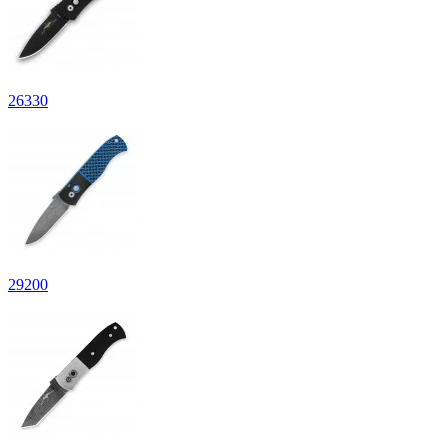
26
330
29
200