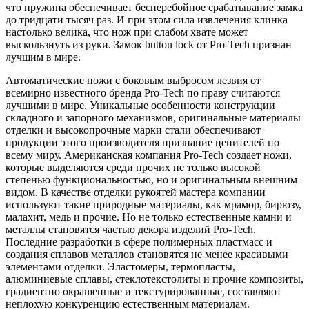
что пружина обеспечивает бесперебойное срабатывание замка
до тридцати тысяч раз. И при этом сила извлечения клинка
настолько велика, что нож при слабом хвате может
выскользнуть из руки. Замок button lock от Pro-Tech признан
лучшим в мире.
Автоматические ножи с боковым выбросом лезвия от
всемирно известного бренда Pro-Tech по праву считаются
лучшими в мире. Уникальные особенности конструкции
складного и запорного механизмов, оригинальные материалы
отделки и высокопрочные марки стали обеспечивают
продукции этого производителя признание ценителей по
всему миру. Американская компания Pro-Tech создает ножи,
которые выделяются среди прочих не только высокой
степенью функциональностью, но и оригинальным внешним
видом. В качестве отделки рукоятей мастера компании
используют такие природные материалы, как мрамор, бирюзу,
малахит, медь и прочие. Но не только естественные камни и
металлы становятся частью декора изделий Pro-Tech.
Последние разработки в сфере полимерных пластмасс и
создания сплавов металлов становятся не менее красивыми
элементами отделки. Эластомеры, термопласты,
алюминиевые сплавы, стеклотекстолиты и прочие композиты,
градиентно окрашенные и текстурированные, составляют
неплохую конкуренцию естественным материалам.