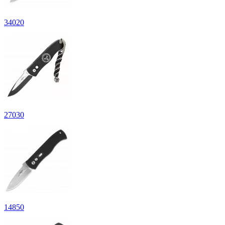
34
020
27
030
14
850