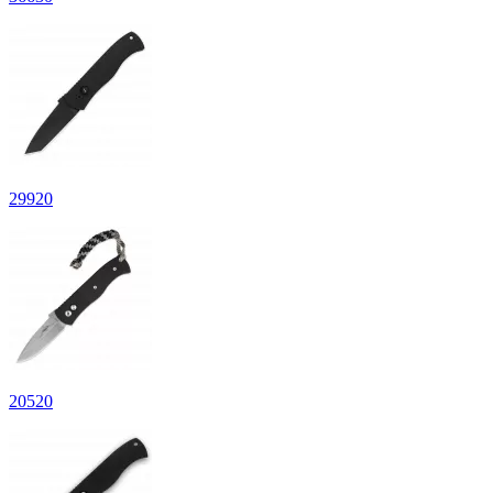
29
920
20
520