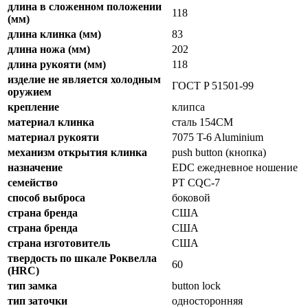
длина в сложенном положении
118
(мм)
длина клинка (мм)
83
длина ножа (мм)
202
длина рукояти (мм)
118
изделие не является холодным
ГОСТ P 51501-99
оружием
крепление
клипса
материал клинка
сталь 154CM
материал рукояти
7075 T-6 Aluminium
механизм открытия клинка
push button (кнопка)
назначение
EDC ежедневное ношение
семейство
PT CQC-7
способ выброса
боковой
страна бренда
США
страна бренда
США
страна изготовитель
США
твердость по шкале Роквелла
60
(HRC)
тип замка
button lock
тип заточки
односторонняя