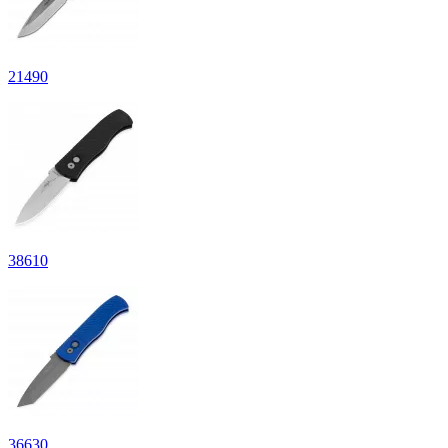
21
490
38
610
36
630