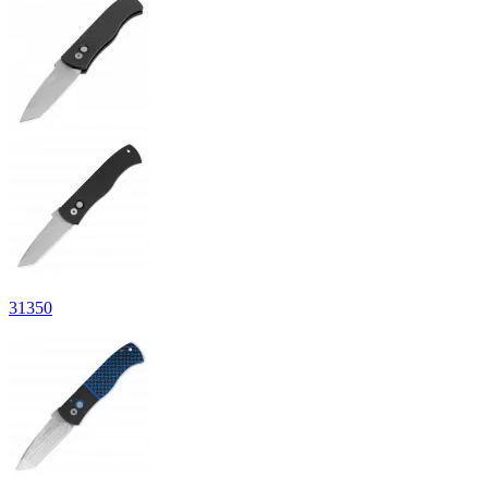
31
350