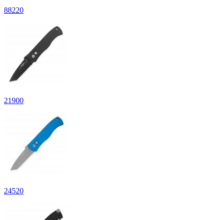
88
220
21
900
24
520