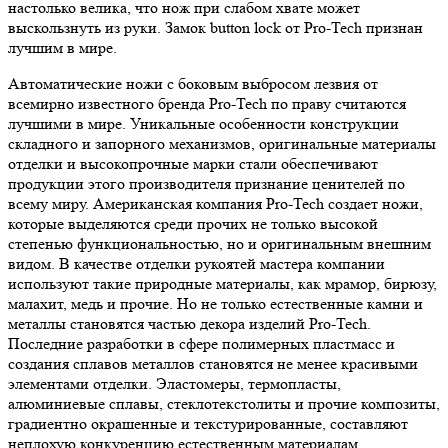
настолько велика, что нож при слабом хвате может
выскользнуть из руки. Замок button lock от Pro-Tech признан
лучшим в мире.
Автоматические ножи с боковым выбросом лезвия от
всемирно известного бренда Pro-Tech по праву считаются
лучшими в мире. Уникальные особенности конструкции
складного и запорного механизмов, оригинальные материалы
отделки и высокопрочные марки стали обеспечивают
продукции этого производителя признание ценителей по
всему миру. Американская компания Pro-Tech создает ножи,
которые выделяются среди прочих не только высокой
степенью функциональностью, но и оригинальным внешним
видом. В качестве отделки рукоятей мастера компании
используют такие природные материалы, как мрамор, бирюзу,
малахит, медь и прочие. Но не только естественные камни и
металлы становятся частью декора изделий Pro-Tech.
Последние разработки в сфере полимерных пластмасс и
создания сплавов металлов становятся не менее красивыми
элементами отделки. Эластомеры, термопласты,
алюминиевые сплавы, стеклотекстолиты и прочие композиты,
градиентно окрашенные и текстурированные, составляют
неплохую конкуренцию естественным материалам.