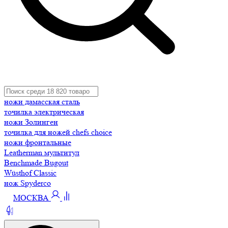
ножи дамасская сталь
точилка электрическая
ножи Золинген
точилка для ножей chefs choice
ножи фронтальные
Leatherman мультитул
Benchmade Bugout
Wüsthof Classic
нож Spyderco
МОСКВА