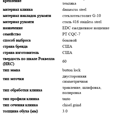
крепление
темляка
материал клинка
damascus steel
материал накладок рукояти
стеклотекстолит G-10
материал рукояти
сталь 416 stainless steel
назначение
EDC ежедневное ношение
семейство
PT CQC-7
способ выброса
боковой
страна бренда
США
страна изготовитель
США
твердость по шкале Роквелла
60
(HRC)
тип замка
button lock
двусторонняя
тип заточки
симметричная
травление, шлифовка,
тип обработки клинка
полировка
тип профиля клинка
tanto
тип сечения клинка
chisel grind
толщина обуха (мм)
3.0