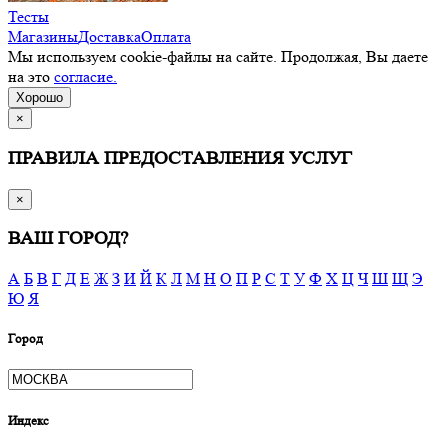
Тесты
Магазины
Доставка
Оплата
Мы используем cookie-файлы на сайте. Продолжая, Вы даете
на это
согласие.
Хорошо
×
ПРАВИЛА ПРЕДОСТАВЛЕНИЯ УСЛУГ
×
ВАШ ГОРОД?
А
Б
В
Г
Д
Е
Ж
З
И
Й
К
Л
М
Н
О
П
Р
С
Т
У
Ф
Х
Ц
Ч
Ш
Щ
Э
Ю
Я
Город
Индекс