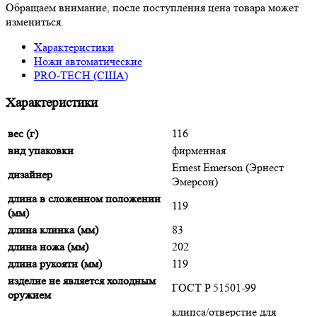
Обращаем внимание, после поступления цена товара может
измениться.
Характеристики
Ножи автоматические
PRO-TECH (США)
Характеристики
вес (г)
116
вид упаковки
фирменная
Ernest Emerson (Эрнест
дизайнер
Эмерсон)
длина в сложенном положении
119
(мм)
длина клинка (мм)
83
длина ножа (мм)
202
длина рукояти (мм)
119
изделие не является холодным
ГОСТ P 51501-99
оружием
клипса/отверстие для