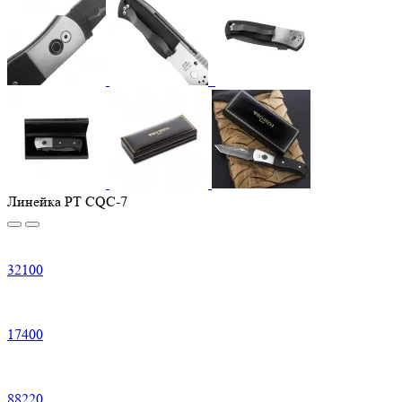
Линейка PT CQC-7
32
100
17
400
88
220