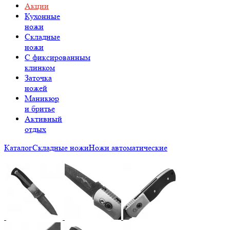
Акции
Кухонные
ножи
Складные
ножи
C фиксированным
клинком
Заточка
ножей
Маникюр
и бритье
Активный
отдых
Каталог
Складные ножи
Ножи автоматические