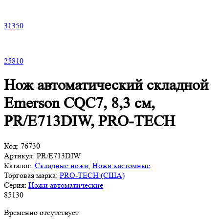
31
350
25
810
Нож автоматический складной
Emerson CQC7, 8,3 см,
PR/E713DIW, PRO-TECH
Код:
76730
Артикул:
PR/E713DIW
Каталог:
Складные ножи
,
Ножи кастомные
Торговая марка:
PRO-TECH (США)
Серия:
Ножи автоматические
85
130
Временно отсутствует