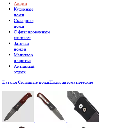
Акции
Кухонные
ножи
Складные
ножи
C фиксированным
клинком
Заточка
ножей
Маникюр
и бритье
Активный
отдых
Каталог
Складные ножи
Ножи автоматические