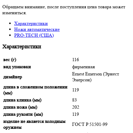
Обращаем внимание, после поступления цена товара может
измениться.
Характеристики
Ножи автоматические
PRO-TECH (США)
Характеристики
вес (г)
116
вид упаковки
фирменная
Ernest Emerson (Эрнест
дизайнер
Эмерсон)
длина в сложенном положении
119
(мм)
длина клинка (мм)
83
длина ножа (мм)
202
длина рукояти (мм)
119
изделие не является холодным
ГОСТ P 51501-99
оружием