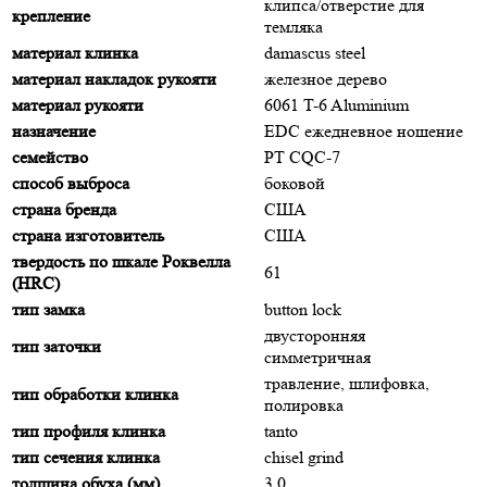
клипса/отверстие для
крепление
темляка
материал клинка
damascus steel
материал накладок рукояти
железное дерево
материал рукояти
6061 T-6 Aluminium
назначение
EDC ежедневное ношение
семейство
PT CQC-7
способ выброса
боковой
страна бренда
США
страна изготовитель
США
твердость по шкале Роквелла
61
(HRC)
тип замка
button lock
двусторонняя
тип заточки
симметричная
травление, шлифовка,
тип обработки клинка
полировка
тип профиля клинка
tanto
тип сечения клинка
chisel grind
толщина обуха (мм)
3.0