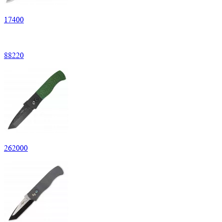
17
400
88
220
262
000