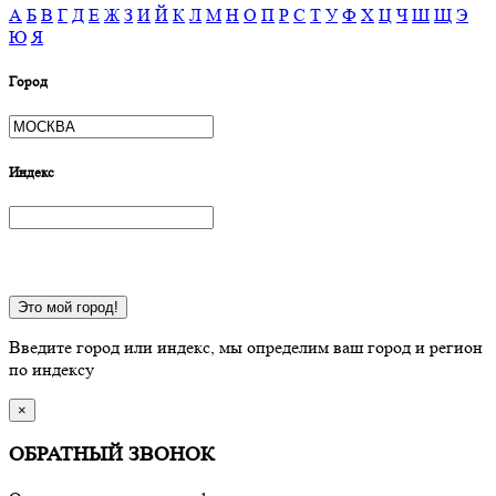
А
Б
В
Г
Д
Е
Ж
З
И
Й
К
Л
М
Н
О
П
Р
С
Т
У
Ф
Х
Ц
Ч
Ш
Щ
Э
Ю
Я
Город
Индекс
Это мой город!
Введите город или индекс, мы определим ваш город и регион
по индексу
×
ОБРАТНЫЙ ЗВОНОК