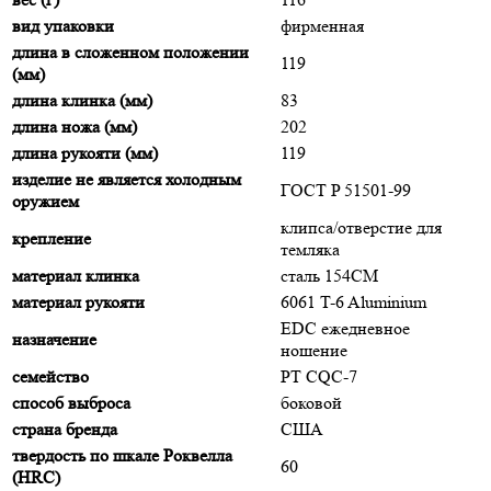
вид упаковки
фирменная
длина в сложенном положении
119
(мм)
длина клинка (мм)
83
длина ножа (мм)
202
длина рукояти (мм)
119
изделие не является холодным
ГОСТ P 51501-99
оружием
клипса/отверстие для
крепление
темляка
материал клинка
сталь 154CM
материал рукояти
6061 T-6 Aluminium
EDC ежедневное
назначение
ношение
семейство
PT CQC-7
способ выброса
боковой
страна бренда
США
твердость по шкале Роквелла
60
(HRC)