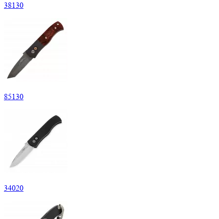
38
130
85
130
34
020