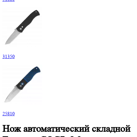
31
350
25
810
Нож автоматический складной