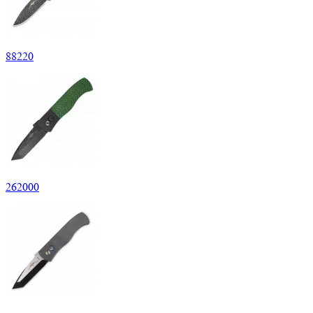
88
220
262
000