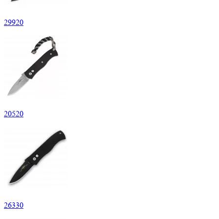
29
920
20
520
26
330