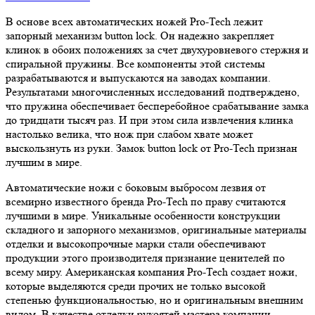
В основе всех автоматических ножей Pro-Tech лежит
запорный механизм button lock. Он надежно закрепляет
клинок в обоих положениях за счет двухуровневого стержня и
спиральной пружины. Все компоненты этой системы
разрабатываются и выпускаются на заводах компании.
Результатами многочисленных исследований подтверждено,
что пружина обеспечивает бесперебойное срабатывание замка
до тридцати тысяч раз. И при этом сила извлечения клинка
настолько велика, что нож при слабом хвате может
выскользнуть из руки. Замок button lock от Pro-Tech признан
лучшим в мире.
Автоматические ножи с боковым выбросом лезвия от
всемирно известного бренда Pro-Tech по праву считаются
лучшими в мире. Уникальные особенности конструкции
складного и запорного механизмов, оригинальные материалы
отделки и высокопрочные марки стали обеспечивают
продукции этого производителя признание ценителей по
всему миру. Американская компания Pro-Tech создает ножи,
которые выделяются среди прочих не только высокой
степенью функциональностью, но и оригинальным внешним
видом. В качестве отделки рукоятей мастера компании