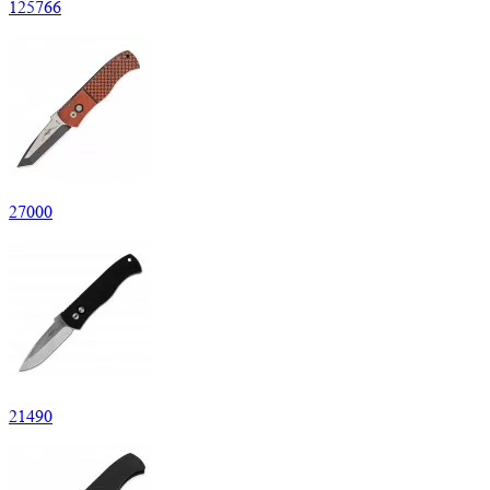
125
766
27
000
21
490