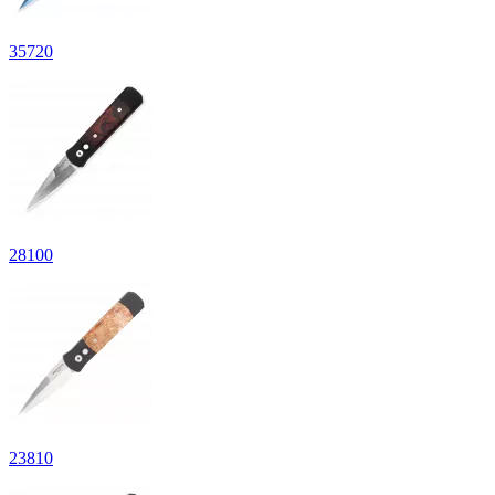
35
720
28
100
23
810