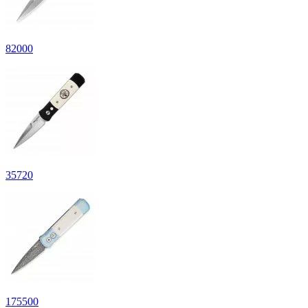
82
000
35
720
175
500