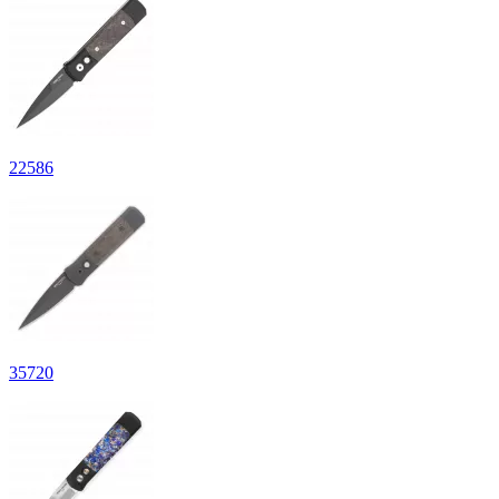
22
586
35
720