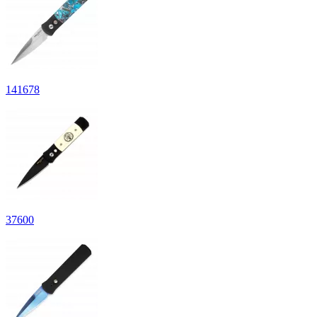
141
678
37
600