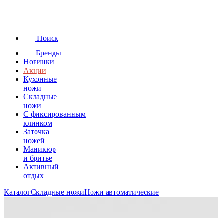
Поиск
Бренды
Новинки
Акции
Кухонные
ножи
Складные
ножи
C фиксированным
клинком
Заточка
ножей
Маникюр
и бритье
Активный
отдых
Каталог
Складные ножи
Ножи автоматические