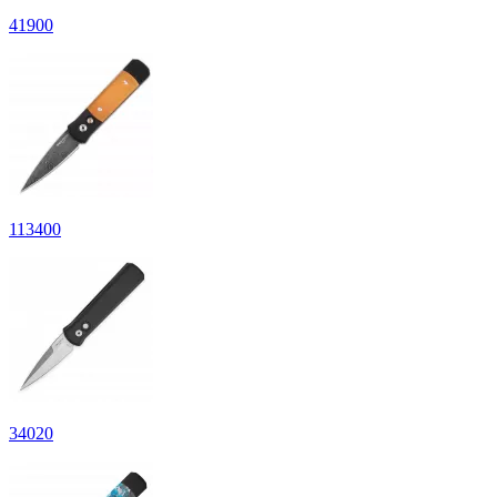
41
900
113
400
34
020