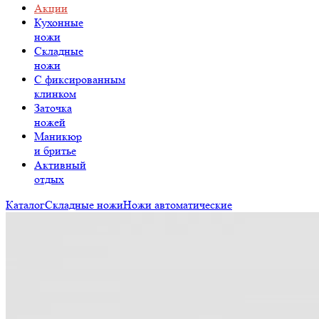
Акции
Кухонные
ножи
Складные
ножи
C фиксированным
клинком
Заточка
ножей
Маникюр
и бритье
Активный
отдых
Каталог
Складные ножи
Ножи автоматические