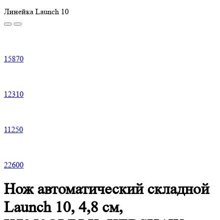
Линейка Launch 10
15
870
12
310
11
250
22
600
Нож автоматический складной
Launch 10, 4,8 см,