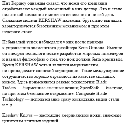
Пит Кершоу однажды сказал, что ножи его компании
отрабатывают каждый вложенный в них доллар. Это и стало
политикой компании с момента основания и по сей день.
Складные модели KERSHAW надежны, брутально выглядят,
характеризуются безотказным механизмом и при этом
недорого стоят.
Небывалый успех наблюдался у них после прихода
к управлению знаменитого дизайнера Кена Ониона. Именно
он внедрял технологические разработки мировых инженеров
и навязал философию о том, что нож должен быть красивым.
Бренд KERSHAW хоть и является американским,
но принадлежит японской корпорации. Такое международное
сотрудничество хорошо отразилось на качестве складных
ножей. Здесь применяются разные технологии: Blade
Traders — фирменные сменные лезвия; SpeedSafe — быстрое,
но при этом безопасное открывание; Composite Blade
Technology — использование сразу нескольких видов стали
и т. д.
Kershaw Knives — настоящие американские ножи, знакомые
ценителям элитных изделий.