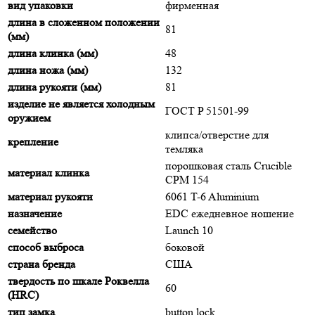
вид упаковки
фирменная
длина в сложенном положении
81
(мм)
длина клинка (мм)
48
длина ножа (мм)
132
длина рукояти (мм)
81
изделие не является холодным
ГОСТ P 51501-99
оружием
клипса/отверстие для
крепление
темляка
порошковая сталь Crucible
материал клинка
CPM 154
материал рукояти
6061 T-6 Aluminium
назначение
EDC ежедневное ношение
семейство
Launch 10
способ выброса
боковой
страна бренда
США
твердость по шкале Роквелла
60
(HRC)
тип замка
button lock