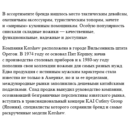
В ассортименте бренда нашлось место тактическим девайсам,
охотничьим аксессуарам, туристическим топорам, мачете
и «мирным» кухонным помощникам. Особую популярность
снискали складные ножики — качественные,
функциональные, надежные и доступные.
Компания Kershaw расположена в городе Вильсонвиль штата
Орегон. В 1974 году ее основал Пит Кершоу, начав
с производства столовых приборов и к 1980-му году
пополнив свои коллекции ножами для самых разных нужд.
Едва продукция с истинным мужским характером стала
известна не только в Америке, но и за ее пределами,
международные рынки заполнились дешевыми китайскими
подделками. Спад продаж вынудил руководство компании,
осознававшей безграничные перспективы азиатского рынка,
вступить в транснациональный концерн KAI Cutlery Group
(Япония), специалисты которого сохранили бренд и самые
раскрученные модели Kershaw.