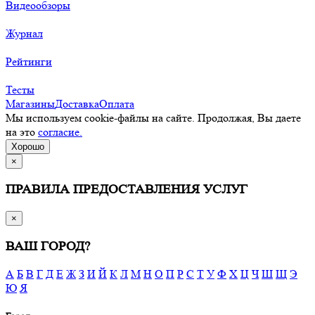
Видеообзоры
Журнал
Рейтинги
Тесты
Магазины
Доставка
Оплата
Мы используем cookie-файлы на сайте. Продолжая, Вы даете
на это
согласие.
Хорошо
×
ПРАВИЛА ПРЕДОСТАВЛЕНИЯ УСЛУГ
×
ВАШ ГОРОД?
А
Б
В
Г
Д
Е
Ж
З
И
Й
К
Л
М
Н
О
П
Р
С
Т
У
Ф
Х
Ц
Ч
Ш
Щ
Э
Ю
Я