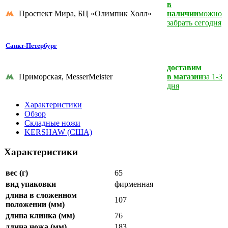
в
Проспект Мира, БЦ «Олимпик Холл»
наличии
можно
забрать сегодня
Санкт-Петербург
доставим
Приморская, MesserMeister
в магазин
за 1-3
дня
Характеристики
Обзор
Складные ножи
KERSHAW (США)
Характеристики
вес (г)
65
вид упаковки
фирменная
длина в сложенном
107
положении (мм)
длина клинка (мм)
76
длина ножа (мм)
183