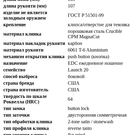
длина рукояти (мм)
107
изделие не является
ГОСТ P 51501-99
холодным оружием
крепление
клипса/отверстие для темляка
порошковая сталь Crucible
материал клинка
CPM MagnaCut
материал накладок рукояти
карбон
материал рукояти
6061 T-6 Aluminium
механизм открытия клинка
push button (кнопка)
назначение
EDC ежедневное ношение
семейство
Launch 20
способ выброса
боковой
страна бренда
США
страна изготовитель
США
твердость по шкале
64
Роквелла (HRC)
тип замка
button lock
тип заточки
двусторонняя симметричная
тип обработки клинка
2-tone satin / stonewash
тип профиля клинка
reverse tanto
тип сечения клинка
flat grind