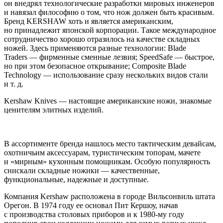
он внедрял технологические разработки мировых инженеров
и навязал философию о том, что нож должен быть красивым.
Бренд KERSHAW хоть и является американским,
но принадлежит японской корпорации. Такое международное
сотрудничество хорошо отразилось на качестве складных
ножей. Здесь применяются разные технологии: Blade
Traders — фирменные сменные лезвия; SpeedSafe — быстрое,
но при этом безопасное открывание; Composite Blade
Technology — использование сразу нескольких видов стали
и т. д.
Kershaw Knives — настоящие американские ножи, знакомые
ценителям элитных изделий.
В ассортименте бренда нашлось место тактическим девайсам,
охотничьим аксессуарам, туристическим топорам, мачете
и «мирным» кухонным помощникам. Особую популярность
снискали складные ножики — качественные,
функциональные, надежные и доступные.
Компания Kershaw расположена в городе Вильсонвиль штата
Орегон. В 1974 году ее основал Пит Кершоу, начав
с производства столовых приборов и к 1980-му году