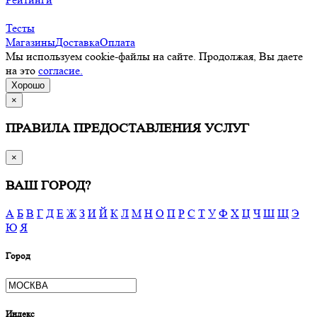
Тесты
Магазины
Доставка
Оплата
Мы используем cookie-файлы на сайте. Продолжая, Вы даете
на это
согласие.
Хорошо
×
ПРАВИЛА ПРЕДОСТАВЛЕНИЯ УСЛУГ
×
ВАШ ГОРОД?
А
Б
В
Г
Д
Е
Ж
З
И
Й
К
Л
М
Н
О
П
Р
С
Т
У
Ф
Х
Ц
Ч
Ш
Щ
Э
Ю
Я
Город
Индекс