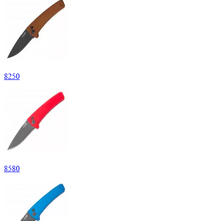
8
250
8
580