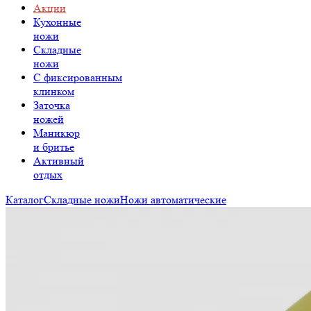
Акции
Кухонные
ножи
Складные
ножи
C фиксированным
клинком
Заточка
ножей
Маникюр
и бритье
Активный
отдых
Каталог
Складные ножи
Ножи автоматические