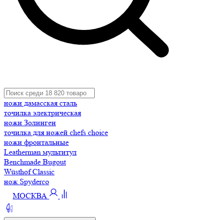
ножи дамасская сталь
точилка электрическая
ножи Золинген
точилка для ножей chefs choice
ножи фронтальные
Leatherman мультитул
Benchmade Bugout
Wüsthof Classic
нож Spyderco
МОСКВА