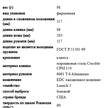
вес (г)
98
вид упаковки
фирменная
длина в сложенном положении
117
(мм)
длина клинка (мм)
86
длина ножа (мм)
203
длина рукояти (мм)
117
изделие не является холодным
ГОСТ P 51501-99
оружием
крепление
клипса
порошковая сталь Crucible
материал клинка
CPM 154
материал рукояти
6061 T-6 Aluminium
назначение
EDC ежедневное ношение
семейство
Launch 3
способ выброса
боковой
страна бренда
США
твердость по шкале Роквелла
60
(HRC)