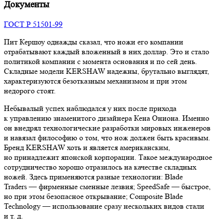
Документы
ГОСТ Р 51501-99
Пит Кершоу однажды сказал, что ножи его компании
отрабатывают каждый вложенный в них доллар. Это и стало
политикой компании с момента основания и по сей день.
Складные модели KERSHAW надежны, брутально выглядят,
характеризуются безотказным механизмом и при этом
недорого стоят.
Небывалый успех наблюдался у них после прихода
к управлению знаменитого дизайнера Кена Ониона. Именно
он внедрял технологические разработки мировых инженеров
и навязал философию о том, что нож должен быть красивым.
Бренд KERSHAW хоть и является американским,
но принадлежит японской корпорации. Такое международное
сотрудничество хорошо отразилось на качестве складных
ножей. Здесь применяются разные технологии: Blade
Traders — фирменные сменные лезвия; SpeedSafe — быстрое,
но при этом безопасное открывание; Composite Blade
Technology — использование сразу нескольких видов стали
и т. д.