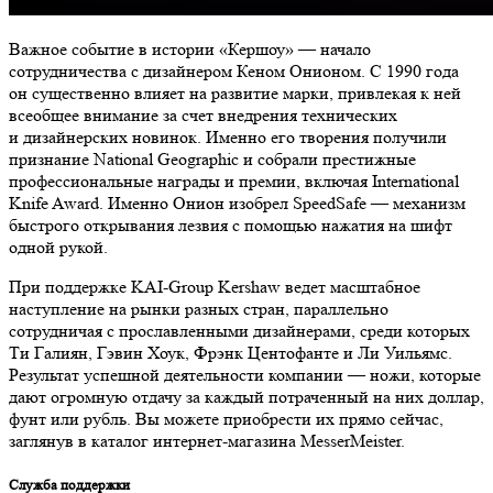
Важное событие в истории «Кершоу» — начало
сотрудничества с дизайнером Кеном Онионом. С 1990 года
он существенно влияет на развитие марки, привлекая к ней
всеобщее внимание за счет внедрения технических
и дизайнерских новинок. Именно его творения получили
признание National Geographic и собрали престижные
профессиональные награды и премии, включая International
Knife Award. Именно Онион изобрел SpeedSafe — механизм
быстрого открывания лезвия с помощью нажатия на шифт
одной рукой.
При поддержке KAI-Group Kershaw ведет масштабное
наступление на рынки разных стран, параллельно
сотрудничая с прославленными дизайнерами, среди которых
Ти Галиян, Гэвин Хоук, Фрэнк Центофанте и Ли Уильямс.
Результат успешной деятельности компании — ножи, которые
дают огромную отдачу за каждый потраченный на них доллар,
фунт или рубль. Вы можете приобрести их прямо сейчас,
заглянув в каталог интернет-магазина MesserMeister.
Служба поддержки