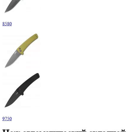
8
580
9
750