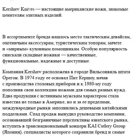
Kershaw Knives — настоящие американские ножи, знакомые
ценителям элитных изделий.
В ассортименте бренда нашлось место тактическим девайсам,
охотничьим аксессуарам, туристическим топорам, мачете
и «мирным» кухонным помощникам. Особую популярность
снискали складные ножики — качественные,
функциональные, надежные и доступные.
Компания Kershaw расположена в городе Вильсонвиль штата
Орегон. В 1974 году ее основал Пит Кершоу, начав
с производства столовых приборов и к 1980-му году
пополнив свои коллекции ножами для самых разных нужд.
Едва продукция с истинным мужским характером стала
известна не только в Америке, но и за ее пределами,
международные рынки заполнились дешевыми китайскими
подделками. Спад продаж вынудил руководство компании,
осознававшей безграничные перспективы азиатского рынка,
вступить в транснациональный концерн KAI Cutlery Group
(Япония), специалисты которого сохранили бренд и самые