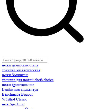
ножи дамасская сталь
точилка электрическая
ножи Золинген
точилка для ножей chefs choice
ножи фронтальные
Leatherman мультитул
Benchmade Bugout
Wüsthof Classic
нож Spyderco