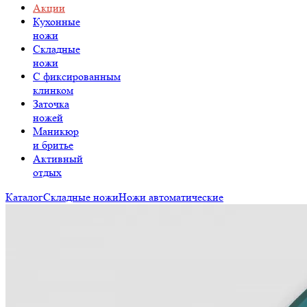
Акции
Кухонные
ножи
Складные
ножи
C фиксированным
клинком
Заточка
ножей
Маникюр
и бритье
Активный
отдых
Каталог
Складные ножи
Ножи автоматические