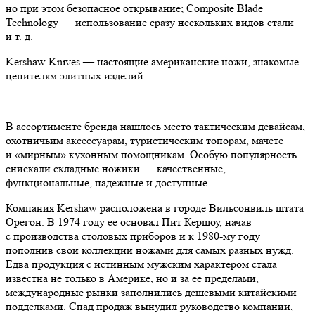
но при этом безопасное открывание; Composite Blade
Technology — использование сразу нескольких видов стали
и т. д.
Kershaw Knives — настоящие американские ножи, знакомые
ценителям элитных изделий.
В ассортименте бренда нашлось место тактическим девайсам,
охотничьим аксессуарам, туристическим топорам, мачете
и «мирным» кухонным помощникам. Особую популярность
снискали складные ножики — качественные,
функциональные, надежные и доступные.
Компания Kershaw расположена в городе Вильсонвиль штата
Орегон. В 1974 году ее основал Пит Кершоу, начав
с производства столовых приборов и к 1980-му году
пополнив свои коллекции ножами для самых разных нужд.
Едва продукция с истинным мужским характером стала
известна не только в Америке, но и за ее пределами,
международные рынки заполнились дешевыми китайскими
подделками. Спад продаж вынудил руководство компании,