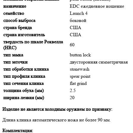
назначение
EDC ежедневное ношение
семейство
Launch 4
способ выброса
боковой
страна бренда
США
страна изготовитель
США
твердость по шкале Роквелла
60
(HRC)
тип замка
button lock
тип заточки
двусторонняя симметричная
тип обработки клинка
stonewash
тип профиля клинка
spear point
тип сечения клинка
flat grind
толщина обуха (мм)
2.5
ширина лезвия (мм)
20
Изделие не является холодным оружием по признаку:
Длина клинка автоматического ножа не более 90 мм.
Комплектация: