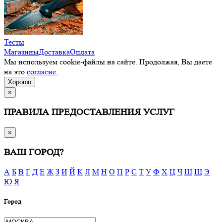
Тесты
Магазины
Доставка
Оплата
Мы используем cookie-файлы на сайте. Продолжая, Вы даете
на это
согласие.
Хорошо
×
ПРАВИЛА ПРЕДОСТАВЛЕНИЯ УСЛУГ
×
ВАШ ГОРОД?
А
Б
В
Г
Д
Е
Ж
З
И
Й
К
Л
М
Н
О
П
Р
С
Т
У
Ф
Х
Ц
Ч
Ш
Щ
Э
Ю
Я
Город