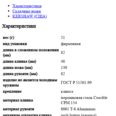
Характеристики
Складные ножи
KERSHAW (США)
Характеристики
вес (г)
51
вид упаковки
фирменная
длина в сложенном положении
82
(мм)
длина клинка (мм)
48
длина ножа (мм)
130
длина рукояти (мм)
82
изделие не является холодным
ГОСТ P 51501-99
оружием
крепление
клипса
порошковая сталь Crucible
материал клинка
CPM 154
материал рукояти
6061 T-6 Aluminium
механизм открытия клинка
push button (кнопка)