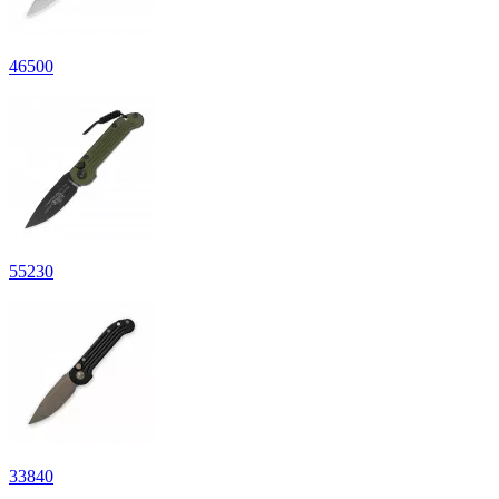
46
500
55
230
33
840