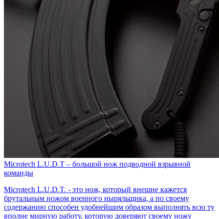
​Microtech L.U.D.T – большой нож подводной взрывной
команды
Microtech L.U.D.T. - это нож, который внешне кажется
брутальным ножом военного ныряльщика, а по своему
содержанию способен удобнейшим образом выполнять всю ту
вполне мирную работу, которую доверяют своему ножу