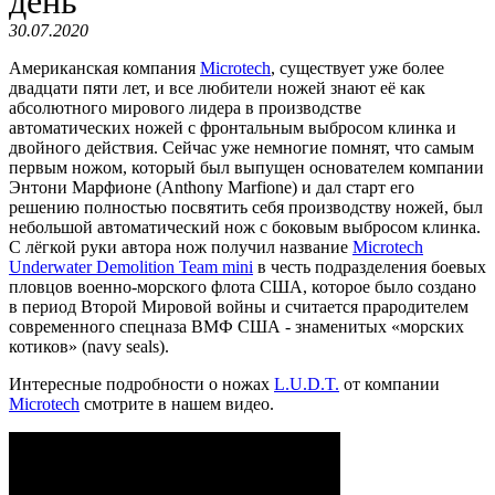
день
30.07.2020
Американская компания
Microtech
, существует уже более
двадцати пяти лет, и все любители ножей знают её как
абсолютного мирового лидера в производстве
автоматических ножей с фронтальным выбросом клинка и
двойного действия. Сейчас уже немногие помнят, что самым
первым ножом, который был выпущен основателем компании
Энтони Марфионе (Anthony Marfione) и дал старт его
решению полностью посвятить себя производству ножей, был
небольшой автоматический нож с боковым выбросом клинка.
С лёгкой руки автора нож получил название
Microtech
Underwater Demolition Team mini
в честь подразделения боевых
пловцов военно-морского флота США, которое было создано
в период Второй Мировой войны и считается прародителем
современного спецназа ВМФ США - знаменитых «морских
котиков» (navy seals).
Интересные подробности о ножах
L.U.D.T.
от компании
Microtech
смотрите в нашем видео.