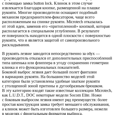
с помощью замка button lock. Клинок в этом случае
извлекается благодаря кнопке, размещенной на плашке
рукояти. Многие производители оснащают подобный
механизм предохранителем-фиксатором, чаще всего
расположенным на спинке рукояти. Microtech отказалась
от этой идеи, заменив его «притопленной» кнопкой, которая
располагается в специальном углублении. В результате
ее поверхность находится в одной плоскости с поверхностью
рукояти, что и является защитой от самопроизвольного
раскладывания.
В рукоять лезвие заводится непосредственно за обух —
производитель отказался от дополнительных приспособлений
типа шпенька или флиппера в угоду сохранению геометрии
клинка и его функциональных показателей.
Боковой выброс лезвия дает больший полет фантазии
в вариациях рукояти. На большинство моделей этой
категории были установлены удобные хваткие рукояти
с утолщенной зоной притины и дугообразным брюшком.
В эту категорию входят такие известные коллекции Microtech,
как L.U.D.T., DOC некоторые модели Socom Elite. Ножи
с боковым выбросом лезвия имеют ряд преимуществ: более
простая конструкция замка требует меньшего обслуживания,
а клинок может быть изготовлен большего размера, нежели
в моделях с фронтальным форматом выброса.