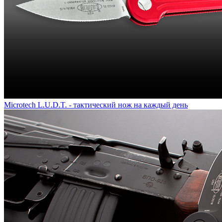
Microtech L.U.D.T. - тактический нож на каждый день