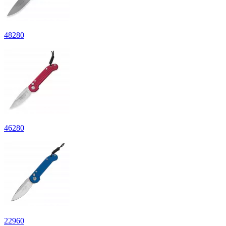
48
280
46
280
22
960