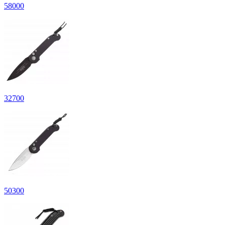
58
000
32
700
50
300