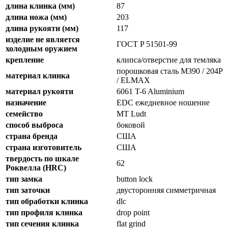
длина клинка (мм)
87
длина ножа (мм)
203
длина рукояти (мм)
117
изделие не является
ГОСТ P 51501-99
холодным оружием
крепление
клипса/отверстие для темляка
порошковая сталь M390 / 204P
материал клинка
/ ELMAX
материал рукояти
6061 T-6 Aluminium
назначение
EDC ежедневное ношение
семейство
MT Ludt
способ выброса
боковой
страна бренда
США
страна изготовитель
США
твердость по шкале
62
Роквелла (HRC)
тип замка
button lock
тип заточки
двусторонняя симметричная
тип обработки клинка
dlc
тип профиля клинка
drop point
тип сечения клинка
flat grind