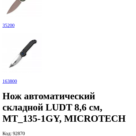
35
200
163
800
Нож автоматический
складной LUDT 8,6 см,
MT_135-1GY, MICROTECH
Код:
92870