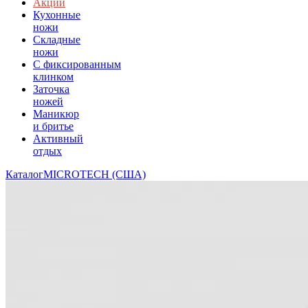
Акции
Кухонные
ножи
Складные
ножи
C фиксированным
клинком
Заточка
ножей
Маникюр
и бритье
Активный
отдых
Каталог
MICROTECH (США)