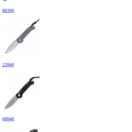
80
300
22
960
60
940