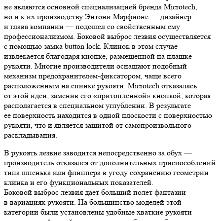
не являются основной специализацией бренда Microtech,
но и к их производству Энтони Марфионе — дизайнер
и глава компании — подошел со свойственным ему
профессионализмом. Боковой выброс лезвия осуществляется
с помощью замка button lock. Клинок в этом случае
извлекается благодаря кнопке, размещенной на плашке
рукояти. Многие производители оснащают подобный
механизм предохранителем-фиксатором, чаще всего
расположенным на спинке рукояти. Microtech отказалась
от этой идеи, заменив его «притопленной» кнопкой, которая
располагается в специальном углублении. В результате
ее поверхность находится в одной плоскости с поверхностью
рукояти, что и является защитой от самопроизвольного
раскладывания.
В рукоять лезвие заводится непосредственно за обух —
производитель отказался от дополнительных приспособлений
типа шпенька или флиппера в угоду сохранению геометрии
клинка и его функциональных показателей.
Боковой выброс лезвия дает больший полет фантазии
в вариациях рукояти. На большинство моделей этой
категории были установлены удобные хваткие рукояти