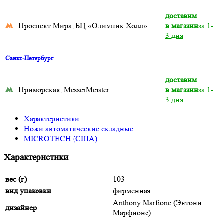
доставим
Проспект Мира, БЦ «Олимпик Холл»
в магазин
за 1-
3 дня
Санкт-Петербург
доставим
Приморская, MesserMeister
в магазин
за 1-
3 дня
Характеристики
Ножи автоматические складные
MICROTECH (США)
Характеристики
вес (г)
103
вид упаковки
фирменная
Anthony Marfione (Энтони
дизайнер
Марфионе)