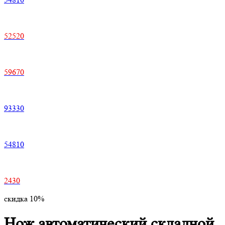
52520
59670
93330
54810
2430
скидка 10%
Нож автоматический складной