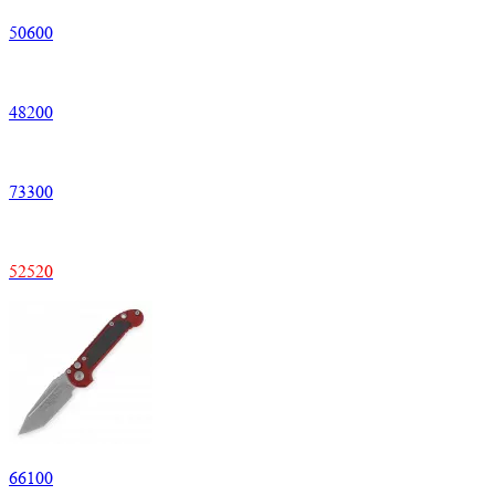
50600
48200
73300
52520
66100