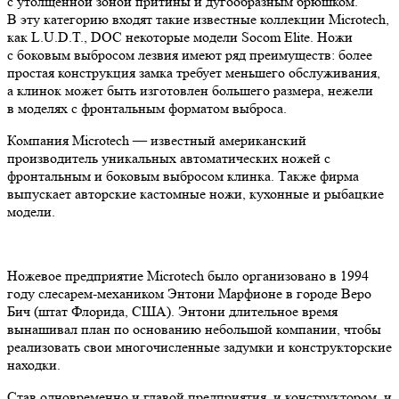
с утолщенной зоной притины и дугообразным брюшком.
В эту категорию входят такие известные коллекции Microtech,
как L.U.D.T., DOC некоторые модели Socom Elite. Ножи
с боковым выбросом лезвия имеют ряд преимуществ: более
простая конструкция замка требует меньшего обслуживания,
а клинок может быть изготовлен большего размера, нежели
в моделях с фронтальным форматом выброса.
Компания Microtech — известный американский
производитель уникальных автоматических ножей с
фронтальным и боковым выбросом клинка. Также фирма
выпускает авторские кастомные ножи, кухонные и рыбацкие
модели.
Ножевое предприятие Microtech было организовано в 1994
году слесарем-механиком Энтони Марфионе в городе Веро
Бич (штат Флорида, США). Энтони длительное время
вынашивал план по основанию небольшой компании, чтобы
реализовать свои многочисленные задумки и конструкторские
находки.
Став одновременно и главой предприятия, и конструктором, и