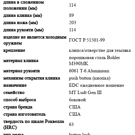
длина в сложенном
114
положении (мм)
длина клинка (мм)
89
длина ножа (мм)
203
длина рукояти (мм)
114
изделие не является холодным
ГОСТ P 51501-99
оружием
крепление
клипса/отверстие для темляка
порошковая сталь Bohler
материал клинка
M390MK
материал рукояти
6061 T-6 Aluminium
механизм открытия клинка
push button (кнопка)
назначение
EDC ежедневное ношение
семейство
MT Ludt Gen III
способ выброса
боковой
страна бренда
США
страна изготовитель
США
твердость по шкале Роквелла
63
(HRC)
тип замка
button lock