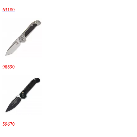
63180
98690
59670