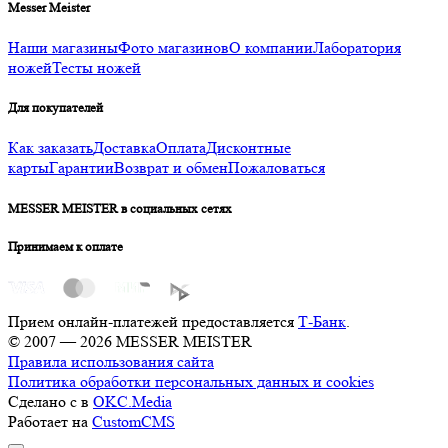
Messer Meister
Наши магазины
Фото магазинов
О компании
Лаборатория
ножей
Тесты ножей
Для покупателей
Как заказать
Доставка
Оплата
Дисконтные
карты
Гарантии
Возврат и обмен
Пожаловаться
MESSER MEISTER в социальных сетях
Принимаем к оплате
Прием онлайн-платежей предоставляется
Т-Банк
.
© 2007 — 2026 MESSER MEISTER
Правила использования сайта
Политика обработки персональных данных и cookies
Сделано с
в
OKC.Media
Работает на
CustomCMS