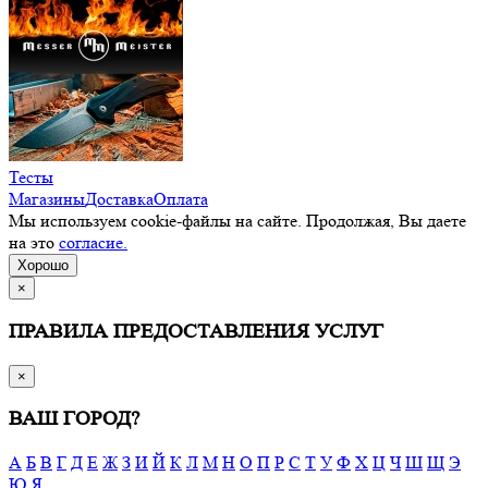
Тесты
Магазины
Доставка
Оплата
Мы используем cookie-файлы на сайте. Продолжая, Вы даете
на это
согласие.
Хорошо
×
ПРАВИЛА ПРЕДОСТАВЛЕНИЯ УСЛУГ
×
ВАШ ГОРОД?
А
Б
В
Г
Д
Е
Ж
З
И
Й
К
Л
М
Н
О
П
Р
С
Т
У
Ф
Х
Ц
Ч
Ш
Щ
Э
Ю
Я