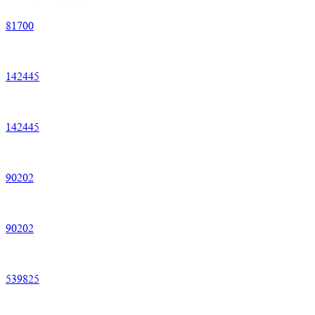
81700
142445
142445
90202
90202
539825