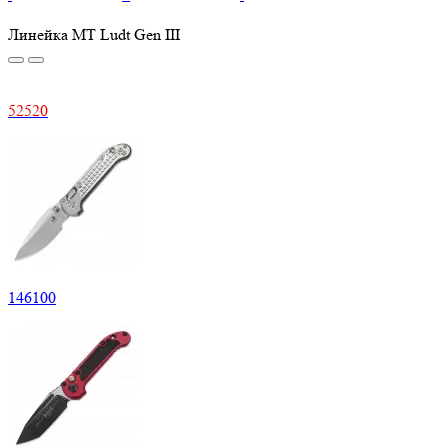
Линейка MT Ludt Gen III
52520
146100