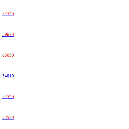
52520
59670
63050
54810
52520
52520