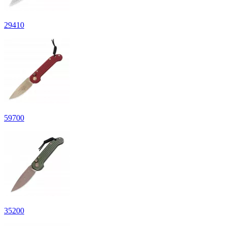
29
410
59
700
35
200