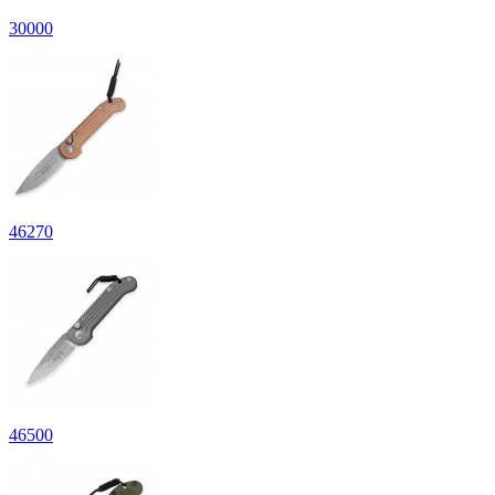
30
000
46
270
46
500