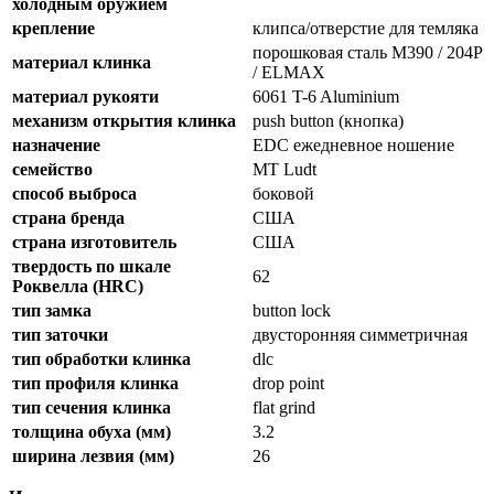
холодным оружием
крепление
клипса/отверстие для темляка
порошковая сталь M390 / 204P
материал клинка
/ ELMAX
материал рукояти
6061 T-6 Aluminium
механизм открытия клинка
push button (кнопка)
назначение
EDC ежедневное ношение
семейство
MT Ludt
способ выброса
боковой
страна бренда
США
страна изготовитель
США
твердость по шкале
62
Роквелла (HRC)
тип замка
button lock
тип заточки
двусторонняя симметричная
тип обработки клинка
dlc
тип профиля клинка
drop point
тип сечения клинка
flat grind
толщина обуха (мм)
3.2
ширина лезвия (мм)
26