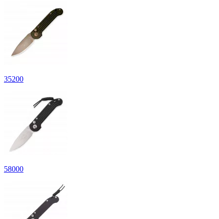
35
200
58
000