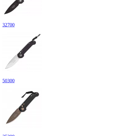
32
700
50
300