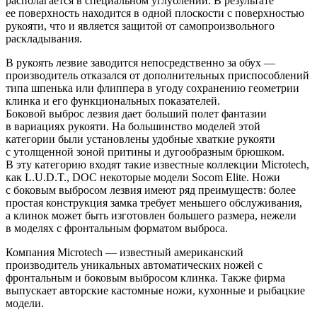
располагается в специальном углублении. В результате
ее поверхность находится в одной плоскости с поверхностью
рукояти, что и является защитой от самопроизвольного
раскладывания.
В рукоять лезвие заводится непосредственно за обух —
производитель отказался от дополнительных приспособлений
типа шпенька или флиппера в угоду сохранению геометрии
клинка и его функциональных показателей.
Боковой выброс лезвия дает больший полет фантазии
в вариациях рукояти. На большинство моделей этой
категории были установлены удобные хваткие рукояти
с утолщенной зоной притины и дугообразным брюшком.
В эту категорию входят такие известные коллекции Microtech,
как L.U.D.T., DOC некоторые модели Socom Elite. Ножи
с боковым выбросом лезвия имеют ряд преимуществ: более
простая конструкция замка требует меньшего обслуживания,
а клинок может быть изготовлен большего размера, нежели
в моделях с фронтальным форматом выброса.
Компания Microtech — известный американский
производитель уникальных автоматических ножей с
фронтальным и боковым выбросом клинка. Также фирма
выпускает авторские кастомные ножи, кухонные и рыбацкие
модели.