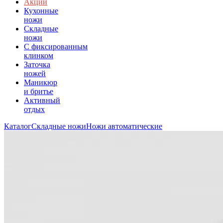
Акции
Кухонные
ножи
Складные
ножи
C фиксированным
клинком
Заточка
ножей
Маникюр
и бритье
Активный
отдых
Каталог
Складные ножи
Ножи автоматические