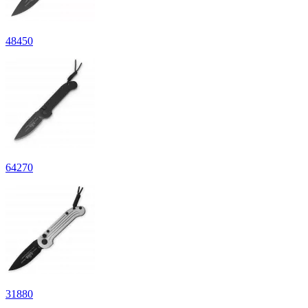
48
450
64
270
31
880