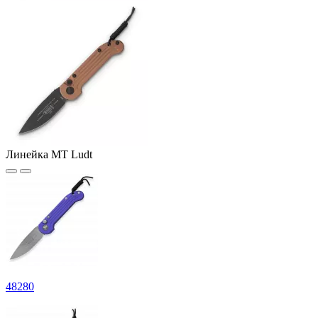
Линейка MT Ludt
48
280