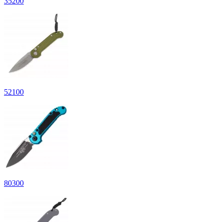
35
200
52
100
80
300