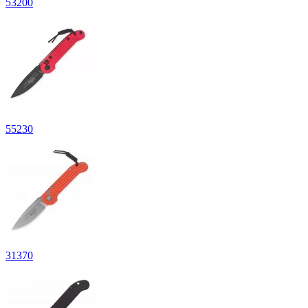
53
200
55
230
31
370